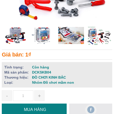
Giá bán: 1₫
Tình trạng:
Còn hàng
Mã sản phẩm:
DCKSKB04
Thương hiệu:
ĐỒ CHƠI KINH BẮC
Loại:
Nhóm Đồ chơi mầm non
-
+
MUA HÀNG