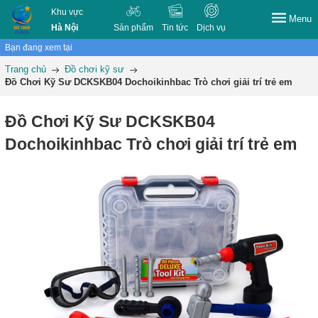
Khu vực
Menu
Hà Nội
Sản phẩm
Tin tức
Dịch vụ
Bạn đang xem tại
Trang chủ
Đồ chơi kỹ sư
Đồ Chơi Kỹ Sư DCKSKB04 Dochoikinhbac Trò chơi giải trí trẻ em
Đồ Chơi Kỹ Sư DCKSKB04
Dochoikinhbac Trò chơi giải trí trẻ em