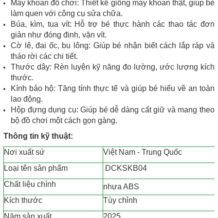
Máy khoan đồ chơi: Thiết kế giống máy khoan thật, giúp bé
làm quen với công cụ sửa chữa.
Búa, kìm, tua vít: Hỗ trợ bé thực hành các thao tác đơn
giản như đóng đinh, vặn vít.
Cờ lê, đai ốc, bu lông: Giúp bé nhận biết cách lắp ráp và
tháo rời các chi tiết.
Thước dây: Rèn luyện kỹ năng đo lường, ước lượng kích
thước.
Kính bảo hộ: Tăng tính thực tế và giúp bé hiểu về an toàn
lao động.
Hộp đựng dụng cụ: Giúp bé dễ dàng cất giữ và mang theo
bộ đồ chơi một cách gọn gàng.
Thông tin kỹ thuật:
Nơi xuất sứ
Việt Nam - Trung Quốc
Loại tên sản phẩm
DCKSKB04
Chất liệu chính
nhựa ABS
Kích thước
Tùy chỉnh
Năm sản xuất
2025