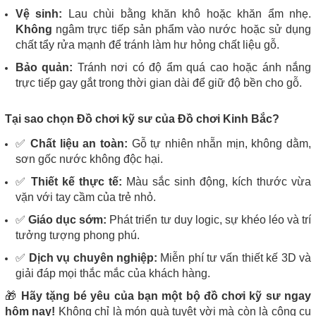
Vệ sinh:
Lau chùi bằng khăn khô hoặc khăn ẩm nhẹ.
Không
ngâm trực tiếp sản phẩm vào nước hoặc sử dụng
chất tẩy rửa mạnh để tránh làm hư hỏng chất liệu gỗ.
Bảo quản:
Tránh nơi có độ ẩm quá cao hoặc ánh nắng
trực tiếp gay gắt trong thời gian dài để giữ độ bền cho gỗ.
Tại sao chọn Đồ chơi kỹ sư của Đồ chơi Kinh Bắc?
✅
Chất liệu an toàn:
Gỗ tự nhiên nhẵn mịn, không dằm,
sơn gốc nước không độc hại.
✅
Thiết kế thực tế:
Màu sắc sinh động, kích thước vừa
vặn với tay cầm của trẻ nhỏ.
✅
Giáo dục sớm:
Phát triển tư duy logic, sự khéo léo và trí
tưởng tượng phong phú.
✅
Dịch vụ chuyên nghiệp:
Miễn phí tư vấn thiết kế 3D và
giải đáp mọi thắc mắc của khách hàng.
🎁
Hãy tặng bé yêu của bạn một bộ đồ chơi kỹ sư ngay
hôm nay!
Không chỉ là món quà tuyệt vời mà còn là công cụ