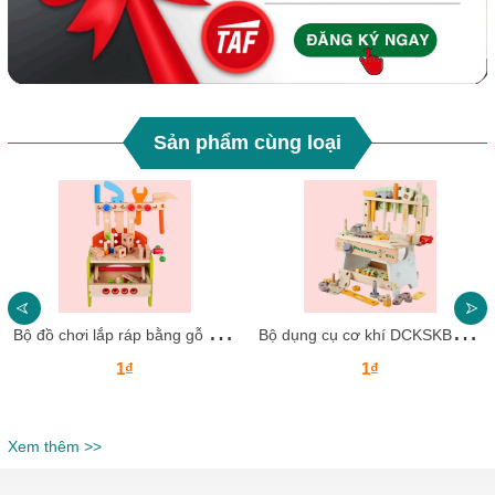
Sản phẩm cùng loại
B
ộ đồ chơi lắp ráp bằng gỗ DCKSKB21 – Khơi nguồn sáng tạo cho trẻ
B
ộ dụng cụ cơ khí DCKSKB20 – Quà tặng hoàn hảo cho trẻ đam mê sáng tạo
1₫
1₫
Xem thêm >>