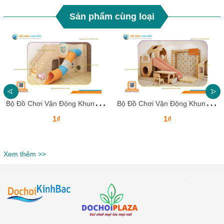
Sản phẩm cùng loại
B
ộ Đồ Chơi Vận Động Khung Gỗ Leo Trèo Trong Nhà Cho Bé Từ 2–10 Tuổi
B
ộ Đồ Chơi Vận Động Khung Gỗ Leo Trèo Trong Nhà Cho Bé Từ 2–10 Tuổi
1₫
1₫
Xem thêm >>