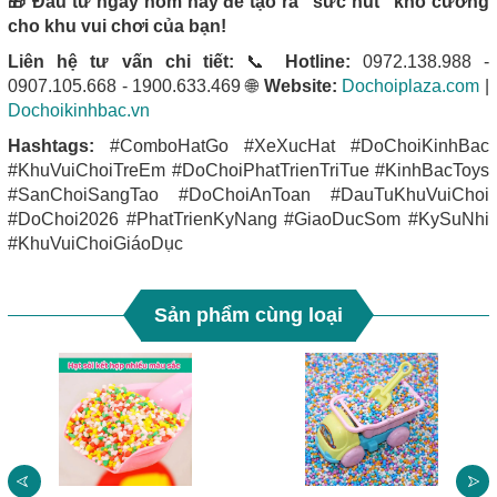
🎁 Đầu tư ngay hôm nay để tạo ra "sức hút" khó cưỡng
cho khu vui chơi của bạn!
Liên hệ tư vấn chi tiết:
📞
Hotline:
0972.138.988 -
0907.105.668 - 1900.633.469 🌐
Website:
Dochoiplaza.com
|
Dochoikinhbac.vn
Hashtags:
#ComboHatGo #XeXucHat #DoChoiKinhBac
#KhuVuiChoiTreEm #DoChoiPhatTrienTriTue #KinhBacToys
#SanChoiSangTao #DoChoiAnToan #DauTuKhuVuiChoi
#DoChoi2026 #PhatTrienKyNang #GiaoDucSom #KySuNhi
#KhuVuiChoiGiáoDục
Sản phẩm cùng loại