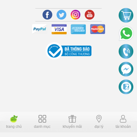
trang chủ
danh mục
khuyến mãi
đại lý
tài khoản
Copyright © 2006 Dochoiplaza.com Alright reversed. Designed
Dochoikinhbac.vn
.
cung cấp bởi sapo