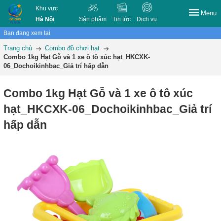
Khu vực
Menu
Hà Nội
Sản phẩm
Tin tức
Dịch vụ
Bạn đang xem tại
Trang chủ
Combo đồ chơi hạt
Combo 1kg Hạt Gỗ và 1 xe ô tô xúc hạt_HKCXK-
06_Dochoikinhbac_Giả trí hấp dẫn
Combo 1kg Hạt Gỗ và 1 xe ô tô xúc
hạt_HKCXK-06_Dochoikinhbac_Giả trí
hấp dẫn