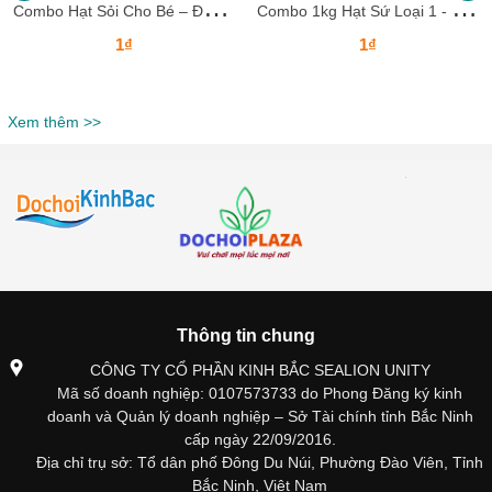
C
ombo Hạt Sỏi Cho Bé – Đồ Chơi Xúc Cát An Toàn, Giúp Bé Thỏa Sức Sáng Tạo Ngay Tại Nhà
C
ombo 1kg Hạt Sứ Loại 1 - Đồ Chơi Xúc Cát Cho Bé – Giải Pháp Vừa Vui Vừa Học, An Toàn Tuyệt Đối Cho Bé Yêu
1₫
1₫
Xem thêm >>
Thông tin chung
CÔNG TY CỔ PHẦN KINH BẮC SEALION UNITY
Mã số doanh nghiệp: 0107573733 do Phong Đăng ký kinh
doanh và Quản lý doanh nghiệp – Sở Tài chính tỉnh Bắc Ninh
cấp ngày 22/09/2016.
Địa chỉ trụ sở: Tổ dân phố Đông Du Núi, Phường Đào Viên, Tỉnh
Bắc Ninh, Việt Nam