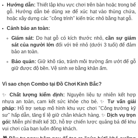
Hướng dẫn:
Thiết lập khu vực chơi trên bàn hoặc trong bể
gỗ. Hướng dẫn bé dùng xe để xúc hạt vào thùng chứa,
hoặc xây dựng các "công trình" kiến trúc nhỏ bằng hạt gỗ.
Cảnh báo an toàn:
Giám sát:
Do hạt gỗ có kích thước nhỏ,
cần sự giám
sát của người lớn
đối với trẻ nhỏ (dưới 3 tuổi) để đảm
bảo an toàn.
Bảo quản:
Giữ khô ráo, tránh môi trường ẩm ướt để gỗ
giữ được độ bền. Vệ sinh xe bằng khăn ẩm.
Vì sao chọn Combo tại Đồ Chơi Kinh Bắc?
✨
Chất lượng kiểm định:
Nguyên liệu tự nhiên kết hợp
nhựa an toàn, cam kết sức khỏe cho bé. ✨
Tư vấn giải
pháp:
Hỗ trợ setup mô hình khu vực chơi "Công trường kỹ
sư" hấp dẫn, tăng tỉ lệ giữ chân khách hàng. ✨
Dịch vụ trọn
gói:
Miễn phí thiết kế 3D, hỗ trợ chiến lược quảng bá để khu
vui chơi của bạn luôn đông khách.