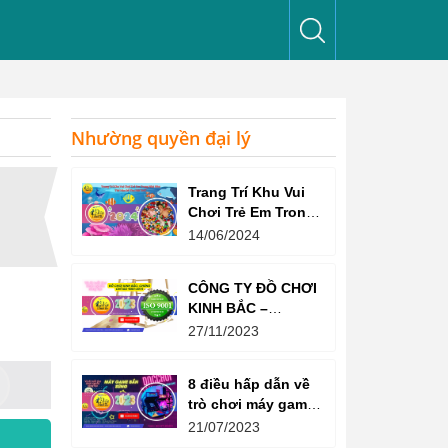
Nhường quyền đại lý
Trang Trí Khu Vui
Chơi Trẻ Em Trong
Nhà Như Thế Nào
14/06/2024
Để Thu Hút Trẻ?
CÔNG TY ĐỒ CHƠI
KINH BẮC –
CHỨNG CHỈ ISO
27/11/2023
9001:2015
8 điều hấp dẫn về
trò chơi máy game
bắn súng
21/07/2023