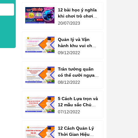
12 bài học ý nghĩa
khi chơi trò chơi
máy game đua xe
20/07/2023
moto đôi
Quản lý và Vận
hành khu vui chơi
giải trí -
09/12/2022
Management and
Operation of
Trán tướng quân
amusement parks
có thể cưỡi ngựa,
Bụng tể tướng có
08/12/2022
thể chèo thuyền
Cổ ngữ 1000 Năm.
5 Cách Lựa trọn và
12 mầu sắc Chủ
đạo Tương sinh
07/12/2022
Kiến tạo không
gian khởi sinh
12 Cách Quản Lý
năng lượng
Thời Gian Hiệu