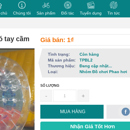
 chủ
Chúng tôi
Sản phẩm
Đối tác
Tuyển dụng
Tin tức
ó tay cầm
Giá bán: 1₫
Tình trạng:
Còn hàng
Mã sản phẩm:
TPBL2
Thương hiệu:
Đang cập nhật...
Loại:
Nhóm Đồ chơi Phao hơi
SỐ LƯỢNG
-
+
MUA HÀNG
Nhận Giá Tốt Hơn