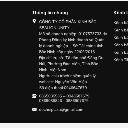
Thông tin chung
Kênh 
CÔNG TY CỔ PHẦN KINH BẮC
Kênh b
SEALION UNITY
Kênh b
Mã số doanh nghiệp: 0107573733 do
Kênh b
Phong Đăng ký kinh doanh và Quản
Kênh bá
lý doanh nghiệp – Sở Tài chính tỉnh
Bắc Ninh cấp ngày 22/09/2016.
Kênh bá
Địa chỉ trụ sở: Tổ dân phố Đông Du
Kênh Ti
Núi, Phường Đào Viên, Tỉnh Bắc
Ninh, Việt Nam
Người chịu trách nhiệm quản lý
website: Nguyễn Văn Hiệp
Số điện thoại:0946647679
0865035585 – 0948587679
0369086846 - 0886907679
dochoiplaza@gmail.com