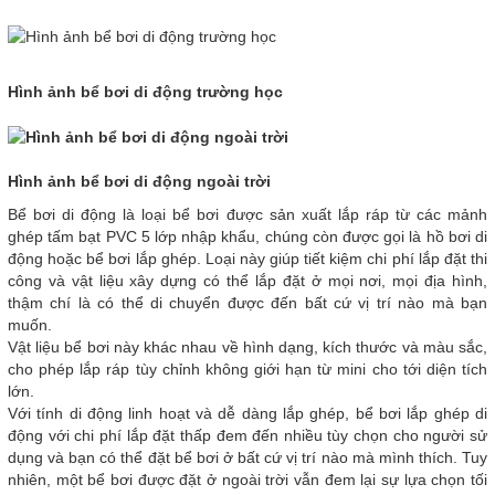
Hình ảnh bể bơi di động trường học
Hình ảnh bể bơi di động ngoài trời
Bể bơi di động là loại bể bơi được sản xuất lắp ráp từ các mảnh
ghép tấm bạt PVC 5 lớp nhập khẩu, chúng còn được gọi là hồ bơi di
động hoặc bể bơi lắp ghép. Loại này giúp tiết kiệm chi phí lắp đặt thi
công và vật liệu xây dựng có thể lắp đặt ở mọi nơi, mọi địa hình,
thậm chí là có thể di chuyển được đến bất cứ vị trí nào mà bạn
muốn.
Vật liệu bể bơi này khác nhau về hình dạng, kích thước và màu sắc,
cho phép lắp ráp tùy chỉnh không giới hạn từ mini cho tới diện tích
lớn.
Với tính di động linh hoạt và dễ dàng lắp ghép, bể bơi lắp ghép di
động với chi phí lắp đặt thấp đem đến nhiều tùy chọn cho người sử
dụng và bạn có thể đặt bể bơi ở bất cứ vị trí nào mà mình thích. Tuy
nhiên, một bể bơi được đặt ở ngoài trời vẫn đem lại sự lựa chọn tối