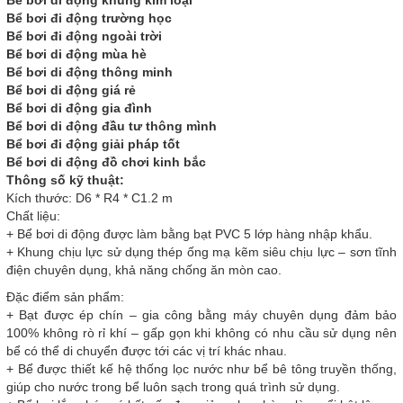
Bể bơi di động khung kim loại
Bể bơi đi động trường học
Bể bơi đi động ngoài trời
Bể bơi di động mùa hè
Bể bơi di động thông minh
Bể bơi di động giá rẻ
Bể bơi di động gia đình
Bể bơi di động đầu tư thông mình
Bể bơi đi động giải pháp tốt
Bể bơi di động đồ chơi kinh bắc
Thông số kỹ thuật:
Kích thước: D6 * R4 * C1.2 m
Chất liệu:
+ Bể bơi di động được làm bằng bạt PVC 5 lớp hàng nhập khẩu.
+ Khung chịu lực sử dụng thép ống mạ kẽm siêu chịu lực – sơn tĩnh
điện chuyên dụng, khả năng chống ăn mòn cao.
Đặc điểm sản phẩm:
+ Bạt được ép chín – gia công bằng máy chuyên dụng đảm bảo
100% không rò rỉ khí – gấp gọn khi không có nhu cầu sử dụng nên
bể có thể di chuyển được tới các vị trí khác nhau.
+ Bể được thiết kế hệ thống lọc nước như bể bê tông truyền thống,
giúp cho nước trong bể luôn sạch trong quá trình sử dụng.