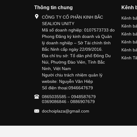
Thông tin chung
Kênh 
CÔNG TY CỔ PHẦN KINH BẮC
Kênh b
SEALION UNITY
Kênh b
Mã số doanh nghiệp: 0107573733 do
Kênh b
Phong Đăng ký kinh doanh và Quản
Kênh bá
lý doanh nghiệp – Sở Tài chính tỉnh
Bắc Ninh cấp ngày 22/09/2016.
Kênh bá
Địa chỉ trụ sở: Tổ dân phố Đông Du
Kênh Ti
Núi, Phường Đào Viên, Tỉnh Bắc
Ninh, Việt Nam
Người chịu trách nhiệm quản lý
website: Nguyễn Văn Hiệp
Số điện thoại:0946647679
0865035585 – 0948587679
0369086846 - 0886907679
dochoiplaza@gmail.com