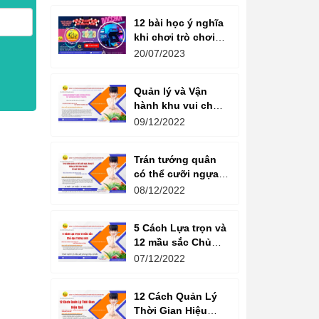
12 bài học ý nghĩa
khi chơi trò chơi
máy game đua xe
20/07/2023
moto đôi
Quản lý và Vận
hành khu vui chơi
giải trí -
09/12/2022
Management and
Operation of
Trán tướng quân
amusement parks
có thể cưỡi ngựa,
Bụng tể tướng có
08/12/2022
thể chèo thuyền
Cổ ngữ 1000 Năm.
5 Cách Lựa trọn và
12 mầu sắc Chủ
đạo Tương sinh
07/12/2022
Kiến tạo không
gian khởi sinh
12 Cách Quản Lý
năng lượng
Thời Gian Hiệu