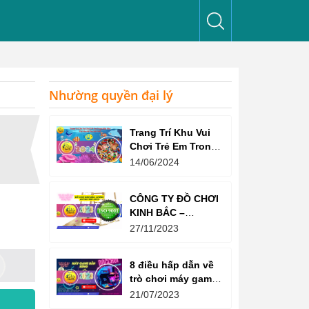
Nhường quyền đại lý
Trang Trí Khu Vui
Chơi Trẻ Em Trong
Nhà Như Thế Nào
14/06/2024
Để Thu Hút Trẻ?
CÔNG TY ĐỒ CHƠI
KINH BẮC –
CHỨNG CHỈ ISO
27/11/2023
9001:2015
8 điều hấp dẫn về
trò chơi máy game
bắn súng
21/07/2023