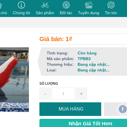
 chủ
Chúng tôi
Sản phẩm
Đối tác
Tuyển dụng
Tin tức
Giá bán: 1₫
Tình trạng:
Còn hàng
Mã sản phẩm:
TPBB3
Thương hiệu:
Đang cập nhật...
Loại:
Đang cập nhật...
SỐ LƯỢNG
-
+
MUA HÀNG
Nhận Giá Tốt Hơn