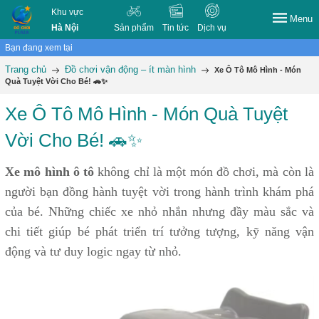
Khu vực
Menu
Hà Nội
Sản phẩm
Tin tức
Dịch vụ
Bạn đang xem tại
Trang chủ
Đồ chơi vận động – ít màn hình
Xe Ô Tô Mô Hình - Món
Quà Tuyệt Vời Cho Bé! 🚗✨
Xe Ô Tô Mô Hình - Món Quà Tuyệt
Vời Cho Bé! 🚗✨
Xe mô hình ô tô
không chỉ là một món đồ chơi, mà còn là
người bạn đồng hành tuyệt vời trong hành trình khám phá
của bé. Những chiếc xe nhỏ nhắn nhưng đầy màu sắc và
chi tiết giúp bé phát triển trí tưởng tượng, kỹ năng vận
động và tư duy logic ngay từ nhỏ.