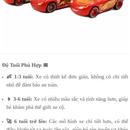
Độ Tuổi Phù Hợp 📅
👶 1-3 tuổi:
Xe có thiết kế đơn giản, không có chi tiết
nhỏ để đảm bảo an toàn.
👦 3-6 tuổi:
Xe có nhiều màu sắc và tính năng hơn, giúp
bé khám phá thế giới xe cộ.
🚀 6 tuổi trở lên:
Các mô hình xe chi tiết hơn, có thể
điều khiển từ xa hoặc lắp ráp, giúp bé rèn luyện sự khéo