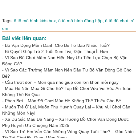
Tags:
ô tô mô hình kids box,
ô tô mô hình đóng hộp,
ô tô đồ chơi trẻ
em
Bài viết liên quan:
-
Bộ Vận Động Mềm Dành Cho Bé Từ Bao Nhiêu Tuổi?
-
Bí Quyết Giúp Trẻ 2 Tuổi Xem Tivi, Điện Thoại Ít Hơn
-
Vì Sao Đồ Chơi Mầm Non Hiện Nay Ưu Tiên Lựa Chọn Bộ Vận
Động Gỗ?
-
Vì Sao Các Trường Mầm Non Nên Đầu Tư Bộ Vận Động Gỗ Cho
Bé?
-
Cầu trượt đơn – Món quà nhỏ giúp con lớn khôn mỗi ngày
-
Mùa Hè Nên Mua Gì Cho Bé? Top Đồ Chơi Vừa Vui Vừa An Toàn
Không Thể Bỏ Qua
-
Phao Bơi – Món Đồ Chơi Mùa Hè Không Thể Thiếu Cho Bé
-
Muốn Trẻ Ở Lại, Muốn Phụ Huynh Quay Lại – Khu Vui Chơi Cần
Những Món Này!
-
Xà Đu Sắc Màu Đa Năng – Xu Hướng Đồ Chơi Vận Động Được
Phụ Huynh Ưa Chuộng Năm 2025
-
Vì Sao Trẻ Em Vẫn Cần Những Vòng Quay Tuổi Thơ? – Góc Nhìn
Từ Trò Chơi Đu Quay Mâm Xoay