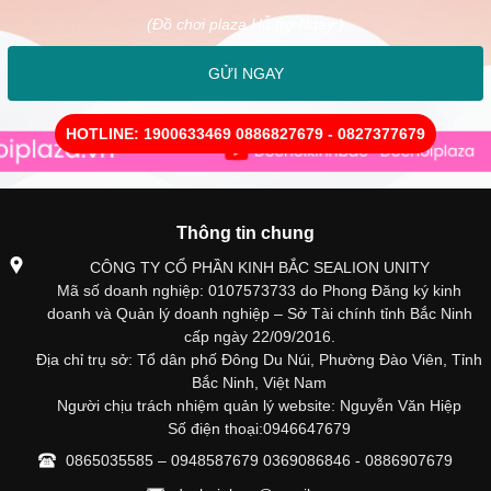
(Đồ chơi plaza Hỗ trợ Ngay )
GỬI NGAY
HOTLINE: 1900633469 0886827679 - 0827377679
Thông tin chung
CÔNG TY CỔ PHẦN KINH BẮC SEALION UNITY
Mã số doanh nghiệp: 0107573733 do Phong Đăng ký kinh
doanh và Quản lý doanh nghiệp – Sở Tài chính tỉnh Bắc Ninh
cấp ngày 22/09/2016.
Địa chỉ trụ sở: Tổ dân phố Đông Du Núi, Phường Đào Viên, Tỉnh
Bắc Ninh, Việt Nam
Người chịu trách nhiệm quản lý website: Nguyễn Văn Hiệp
Số điện thoại:0946647679
0865035585 – 0948587679 0369086846 - 0886907679