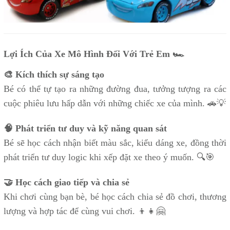
Lợi Ích Của Xe Mô Hình Đối Với Trẻ Em 🏎️
🎨 Kích thích sự sáng tạo
Bé có thể tự tạo ra những đường đua, tưởng tượng ra các
cuộc phiêu lưu hấp dẫn với những chiếc xe của mình. 🚗💡
🧠 Phát triển tư duy và kỹ năng quan sát
Bé sẽ học cách nhận biết màu sắc, kiểu dáng xe, đồng thời
phát triển tư duy logic khi xếp đặt xe theo ý muốn. 🔍🎯
🤝 Học cách giao tiếp và chia sẻ
Khi chơi cùng bạn bè, bé học cách chia sẻ đồ chơi, thương
lượng và hợp tác để cùng vui chơi. 👦👧🤗