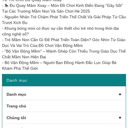
-
🎠 Đu Quay Mâm Xoay – Món Đồ Chơi Kinh Điển Đang “Gây Sốt”
Tại Các Trường Mầm Non Và Sân Chơi Hè 2025
-
Nguyên Nhân Trẻ Chậm Phát Triển Thể Chất Và Giải Pháp Từ Cầu
Trượt Xích Đu
-
Khung bóng mini có thực sự cần thiết cho trẻ nhỏ trong thời đại
công nghệ số?
-
Trẻ Mầm Non Cần Gì Để Phát Triển Toàn Diện? Góc Nhìn Từ Giáo
Dục Và Vai Trò Của Đồ Chơi Vận Động Mềm
-
"Bộ Vận Động Mềm" – Mảnh Ghép Còn Thiếu Trong Giáo Dục Thể
Chất Mầm Non Hiện Đại
-
Bộ Vận Động Mềm – Người Bạn Đồng Hành Đắc Lực Giúp Bé
Khám Phá Thế Giới
Danh mục
Danh mục
Trang chủ
Chúng tôi