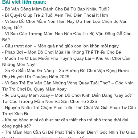
Bài viết liên quan:
-
Bộ Vận Động Mềm Dành Cho Bé Từ Bao Nhiêu Tuổi?
-
Bí Quyết Giúp Trẻ 2 Tuổi Xem Tivi, Điện Thoại Ít Hơn
-
Vì Sao Đồ Chơi Mầm Non Hiện Nay Ưu Tiên Lựa Chọn Bộ Vận
Động Gỗ?
-
Vì Sao Các Trường Mầm Non Nên Đầu Tư Bộ Vận Động Gỗ Cho
Bé?
-
Cầu trượt đơn – Món quà nhỏ giúp con lớn khôn mỗi ngày
-
Phao Bơi – Món Đồ Chơi Mùa Hè Không Thể Thiếu Cho Bé
-
Muốn Trẻ Ở Lại, Muốn Phụ Huynh Quay Lại – Khu Vui Chơi Cần
Những Món Này!
-
Xà Đu Sắc Màu Đa Năng – Xu Hướng Đồ Chơi Vận Động Được
Phụ Huynh Ưa Chuộng Năm 2025
-
Vì Sao Trẻ Em Vẫn Cần Những Vòng Quay Tuổi Thơ? – Góc Nhìn
Từ Trò Chơi Đu Quay Mâm Xoay
-
🎠 Đu Quay Mâm Xoay – Món Đồ Chơi Kinh Điển Đang “Gây Sốt”
Tại Các Trường Mầm Non Và Sân Chơi Hè 2025
-
Nguyên Nhân Trẻ Chậm Phát Triển Thể Chất Và Giải Pháp Từ Cầu
Trượt Xích Đu
-
Khung bóng mini có thực sự cần thiết cho trẻ nhỏ trong thời đại
công nghệ số?
-
Trẻ Mầm Non Cần Gì Để Phát Triển Toàn Diện? Góc Nhìn Từ Giáo