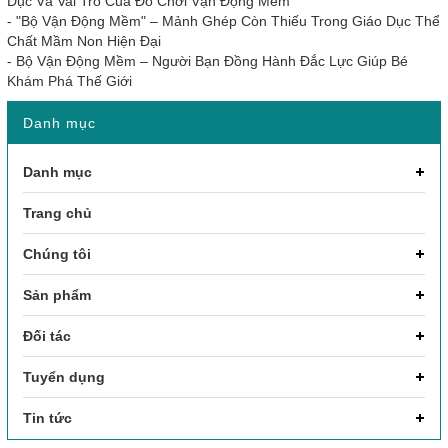
Dục Và Vai Trò Của Đồ Chơi Vận Động Mềm
-
"Bộ Vận Động Mềm" – Mảnh Ghép Còn Thiếu Trong Giáo Dục Thể
Chất Mầm Non Hiện Đại
-
Bộ Vận Động Mềm – Người Bạn Đồng Hành Đắc Lực Giúp Bé
Khám Phá Thế Giới
Danh mục
Danh mục
Trang chủ
Chúng tôi
Sản phẩm
Đối tác
Tuyển dụng
Tin tức