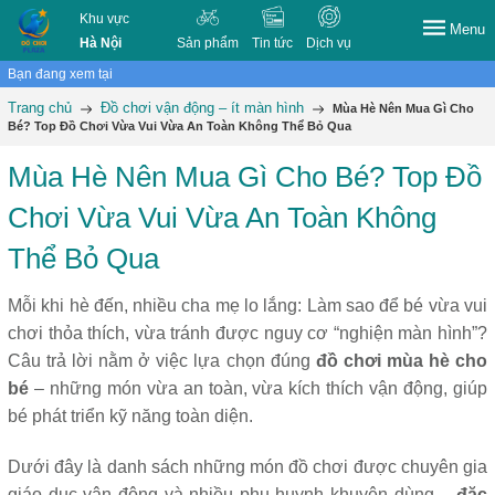
Khu vực
Menu
Hà Nội
Sản phẩm
Tin tức
Dịch vụ
Bạn đang xem tại
Trang chủ
Đồ chơi vận động – ít màn hình
Mùa Hè Nên Mua Gì Cho
Bé? Top Đồ Chơi Vừa Vui Vừa An Toàn Không Thể Bỏ Qua
Mùa Hè Nên Mua Gì Cho Bé? Top Đồ
Chơi Vừa Vui Vừa An Toàn Không
Thể Bỏ Qua
Mỗi khi hè đến, nhiều cha mẹ lo lắng: Làm sao để bé vừa vui
chơi thỏa thích, vừa tránh được nguy cơ “nghiện màn hình”?
Câu trả lời nằm ở việc lựa chọn đúng
đồ chơi mùa hè cho
bé
– những món vừa an toàn, vừa kích thích vận động, giúp
bé phát triển kỹ năng toàn diện.
Dưới đây là danh sách những món đồ chơi được chuyên gia
giáo dục vận động và nhiều phụ huynh khuyên dùng –
đặc