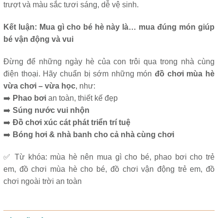
trượt và màu sắc tươi sáng, dễ vệ sinh.
Kết luận: Mua gì cho bé hè này là… mua đúng món giúp
bé vận động và vui
Đừng để những ngày hè của con trôi qua trong nhà cùng
điện thoại. Hãy chuẩn bị sớm những món
đồ chơi mùa hè
vừa chơi – vừa học
, như:
➡️
Phao bơi
an toàn, thiết kế đẹp
➡️
Súng nước vui nhộn
➡️
Đồ chơi xúc cát phát triển trí tuệ
➡️
Bóng hơi & nhà banh cho cả nhà cùng chơi
✅ Từ khóa:
mùa hè nên mua gì cho bé,
phao bơi cho trẻ
em,
đồ chơi mùa hè cho bé,
đồ chơi vận động trẻ em,
đồ
chơi ngoài trời an toàn