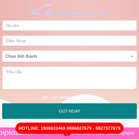
(Đồ chơi plaza Hỗ trợ Ngay )
GỬI NGAY
HOTLINE: 1900633469 0886827679 - 0827377679