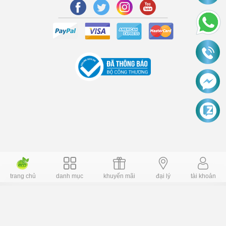
trang chủ
danh mục
khuyến mãi
đại lý
tài khoản
Copyright © 2006 Dochoiplaza.com Alright reversed. Designed
Dochoikinhbac.vn
.
cung cấp bởi sapo