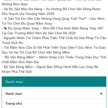
Những Món Này!
-
Xà Đu Sắc Màu Đa Năng – Xu Hướng Đồ Chơi Vận Động Được
Phụ Huynh Ưa Chuộng Năm 2025
-
Vì Sao Trẻ Em Vẫn Cần Những Vòng Quay Tuổi Thơ? – Góc Nhìn
Từ Trò Chơi Đu Quay Mâm Xoay
-
🎠 Đu Quay Mâm Xoay – Món Đồ Chơi Kinh Điển Đang “Gây Sốt”
Tại Các Trường Mầm Non Và Sân Chơi Hè 2025
-
Nguyên Nhân Trẻ Chậm Phát Triển Thể Chất Và Giải Pháp Từ Cầu
Trượt Xích Đu
-
Trẻ Mầm Non Cần Gì Để Phát Triển Toàn Diện? Góc Nhìn Từ Giáo
Dục Và Vai Trò Của Đồ Chơi Vận Động Mềm
-
"Bộ Vận Động Mềm" – Mảnh Ghép Còn Thiếu Trong Giáo Dục Thể
Chất Mầm Non Hiện Đại
-
Bộ Vận Động Mềm – Người Bạn Đồng Hành Đắc Lực Giúp Bé
Khám Phá Thế Giới
Danh mục
Danh mục
Trang chủ