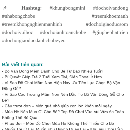
📌
Hashtag:
#khungbongmini #dochoivandong
#nhabongchobe #treemkhoemanh
#treemkhongnghienmanhinh #dochoigiaoducsom
#dochoivuihoc #dochoianhtoanchobe #giupbephattrien
#dochoigiaoducdanhchobeyeu
Bài viết liên quan:
-
Bộ Vận Động Mềm Dành Cho Bé Từ Bao Nhiêu Tuổi?
-
Bí Quyết Giúp Trẻ 2 Tuổi Xem Tivi, Điện Thoại Ít Hơn
-
Vì Sao Đồ Chơi Mầm Non Hiện Nay Ưu Tiên Lựa Chọn Bộ Vận
Động Gỗ?
-
Vì Sao Các Trường Mầm Non Nên Đầu Tư Bộ Vận Động Gỗ Cho
Bé?
-
Cầu trượt đơn – Món quà nhỏ giúp con lớn khôn mỗi ngày
-
Mùa Hè Nên Mua Gì Cho Bé? Top Đồ Chơi Vừa Vui Vừa An Toàn
Không Thể Bỏ Qua
-
Phao Bơi – Món Đồ Chơi Mùa Hè Không Thể Thiếu Cho Bé
-
Muốn Trẻ Ở Lại, Muốn Phụ Huynh Quay Lại – Khu Vui Chơi Cần