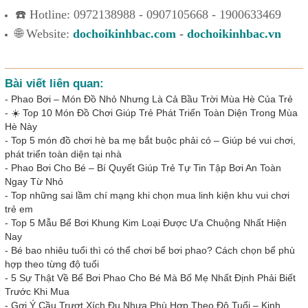
☎️ Hotline: 0972138988 - 0907105668 - 1900633469
🌐 Website:
dochoikinhbac.com
-
dochoikinhbac.vn
Bài viết liên quan:
-
Phao Bơi – Món Đồ Nhỏ Nhưng Là Cả Bầu Trời Mùa Hè Của Trẻ
-
☀️ Top 10 Món Đồ Chơi Giúp Trẻ Phát Triển Toàn Diện Trong Mùa
Hè Này
-
Top 5 món đồ chơi hè ba mẹ bắt buộc phải có – Giúp bé vui chơi,
phát triển toàn diện tại nhà
-
Phao Bơi Cho Bé – Bí Quyết Giúp Trẻ Tự Tin Tập Bơi An Toàn
Ngay Từ Nhỏ
-
Top những sai lầm chí mạng khi chọn mua linh kiện khu vui chơi
trẻ em
-
Top 5 Mẫu Bể Bơi Khung Kim Loại Được Ưa Chuộng Nhất Hiện
Nay
-
Bé bao nhiêu tuổi thì có thể chơi bể bơi phao? Cách chọn bể phù
hợp theo từng độ tuổi
-
5 Sự Thật Về Bể Bơi Phao Cho Bé Mà Bố Mẹ Nhất Định Phải Biết
Trước Khi Mua
-
Gợi Ý Cầu Trượt Xích Đu Nhựa Phù Hợp Theo Độ Tuổi – Kinh