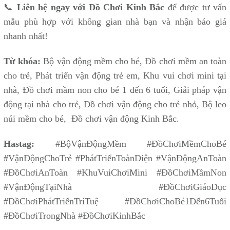
📞
Liên hệ ngay với Đồ Chơi Kinh Bắc
để được tư vấn
mẫu phù hợp với không gian nhà bạn và nhận báo giá
nhanh nhất!
Từ khóa:
Bộ vận động mềm cho bé, Đồ chơi mềm an toàn
cho trẻ, Phát triển vận động trẻ em, Khu vui chơi mini tại
nhà, Đồ chơi mầm non cho bé 1 đến 6 tuổi, Giải pháp vận
động tại nhà cho trẻ, Đồ chơi vận động cho trẻ nhỏ, Bộ leo
núi mềm cho bé, Đồ chơi vận động Kinh Bắc.
Hastag:
#BộVậnĐộngMềm #ĐồChơiMềmChoBé
#VậnĐộngChoTrẻ #PhátTriểnToànDiện #VậnĐộngAnToàn
#ĐồChơiAnToàn #KhuVuiChơiMini #ĐồChơiMầmNon
#VậnĐộngTạiNhà #ĐồChơiGiáoDục
#ĐồChơiPhátTriểnTríTuệ #ĐồChơiChoBé1Đến6Tuổi
#ĐồChơiTrongNhà #ĐồChơiKinhBắc