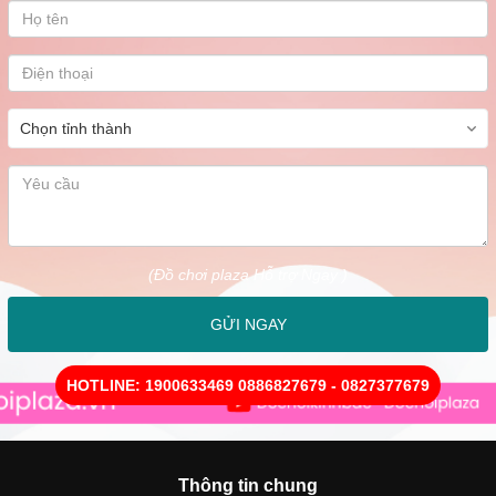
(Đồ chơi plaza Hỗ trợ Ngay )
GỬI NGAY
HOTLINE: 1900633469 0886827679 - 0827377679
Thông tin chung