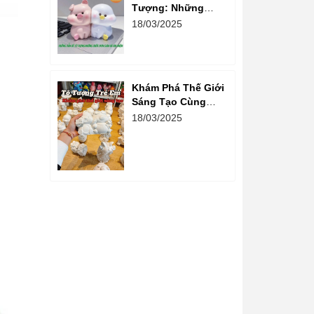
Tượng: Những
Bước Đơn Giản Và
18/03/2025
Vui Nhộn
Khám Phá Thế Giới
Sáng Tạo Cùng
Hoạt Động Tô
18/03/2025
Tượng Cho Trẻ Em