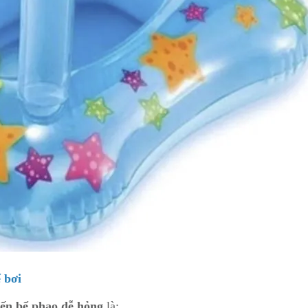
ể bơi
ến bể phao dễ hỏng
là: