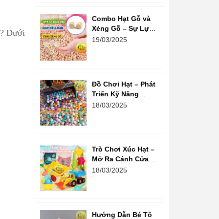
Combo Hạt Gỗ và
Xẻng Gỗ – Sự Lựa
? Dưới
Chọn Tuyệt Vời
19/03/2025
Cho Trẻ Em Phát
Triển Sáng Tạo
Đồ Chơi Hạt – Phát
Triển Kỹ Năng
Sáng Tạo Và Tư
18/03/2025
Duy Cho Bé
Trò Chơi Xúc Hạt –
Mở Ra Cánh Cửa
Sáng Tạo Cho Bé
18/03/2025
Hướng Dẫn Bé Tô