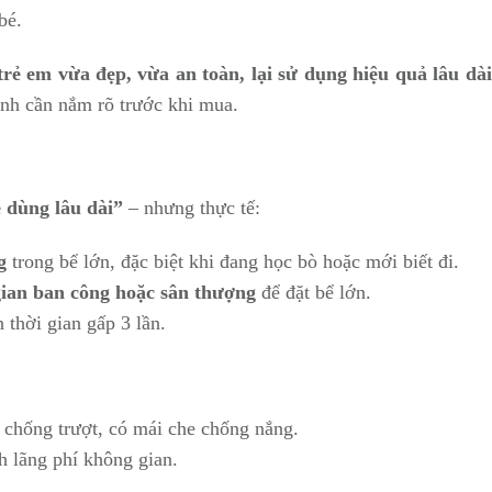
bé.
trẻ em vừa đẹp, vừa an toàn, lại sử dụng hiệu quả lâu dài
ịnh cần nắm rõ trước khi mua.
 dùng lâu dài”
– nhưng thực tế:
g
trong bể lớn, đặc biệt khi đang học bò hoặc mới biết đi.
ian ban công hoặc sân thượng
để đặt bể lớn.
n thời gian gấp 3 lần.
i chống trượt, có mái che chống nắng.
h lãng phí không gian.