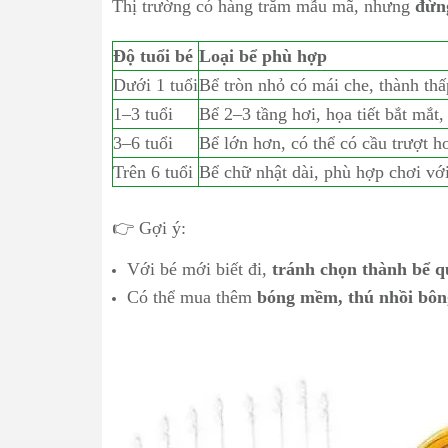
Thị trường có hàng trăm mẫu mã, nhưng
đừn
Độ tuổi bé
Loại bể phù hợp
Dưới 1 tuổi
Bể tròn nhỏ có mái che, thành th
1–3 tuổi
Bể 2–3 tầng hơi, họa tiết bắt mắt,
3–6 tuổi
Bể lớn hơn, có thể có cầu trượt h
Trên 6 tuổi
Bể chữ nhật dài, phù hợp chơi với
👉 Gợi ý:
Với bé mới biết đi,
tránh chọn thành bể q
Có thể mua thêm
bóng mềm, thú nhồi bôn