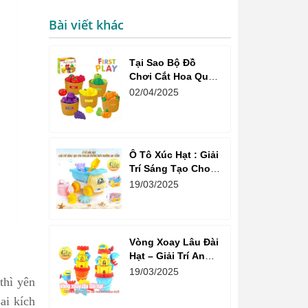
Bài viết khác
Tại Sao Bộ Đồ
Chơi Cắt Hoa Quả
Market Là Sự Lựa
02/04/2025
Chọn Tuyệt Vời
Cho Bé?
Ô Tô Xúc Hạt : Giải
Trí Sáng Tạo Cho
Trẻ Em Trong Môi
19/03/2025
Trường An Toàn
Vòng Xoay Lâu Đài
Hạt – Giải Trí An
Toàn Và Vui Vẻ Cho
19/03/2025
thì yên
Trẻ
ai kích