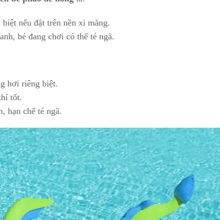
 biệt nếu đặt trên nền xi măng.
anh, bé đang chơi có thể té ngã.
g hơi riêng biệt.
hí tốt.
n, hạn chế té ngã.