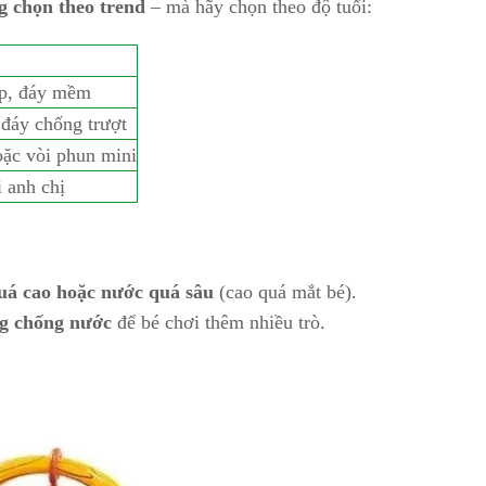
g chọn theo trend
– mà hãy chọn theo độ tuổi:
ấp, đáy mềm
 đáy chống trượt
oặc vòi phun mini
 anh chị
uá cao hoặc nước quá sâu
(cao quá mắt bé).
g chống nước
để bé chơi thêm nhiều trò.