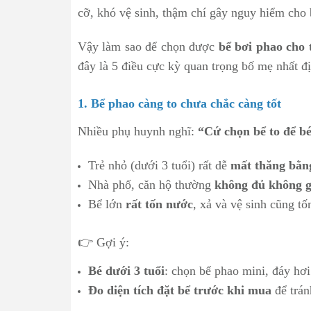
cỡ, khó vệ sinh, thậm chí gây nguy hiểm cho 
Vậy làm sao để chọn được
bể bơi phao cho 
đây là 5 điều cực kỳ quan trọng bố mẹ nhất đ
1. Bể phao càng to chưa chắc càng tốt
Nhiều phụ huynh nghĩ:
“Cứ chọn bể to để bé
Trẻ nhỏ (dưới 3 tuổi) rất dễ
mất thăng bằn
Nhà phố, căn hộ thường
không đủ không g
Bể lớn
rất tốn nước
, xả và vệ sinh cũng tố
👉 Gợi ý:
Bé dưới 3 tuổi
: chọn bể phao mini, đáy hơ
Đo diện tích đặt bể trước khi mua
để trán