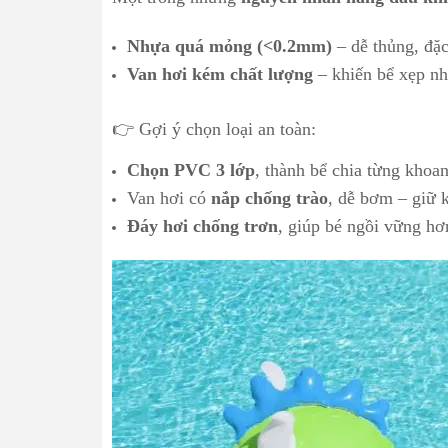
Nhựa quá mỏng (<0.2mm)
– dễ thủng, đặc
Van hơi kém chất lượng
– khiến bể xẹp nh
👉 Gợi ý chọn loại an toàn:
Chọn PVC 3 lớp
, thành bể chia từng khoan
Van hơi có
nắp chống trào
, dễ bơm – giữ k
Đáy hơi chống trơn
, giúp bé ngồi vững hơ