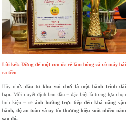
Lời kết: Đừng để một con ốc rẻ làm hỏng cả cỗ máy hái
ra tiền
Hãy nhớ:
đầu tư khu vui chơi là một hành trình dài
hạn
. Mỗi quyết định ban đầu – đặc biệt là trong lựa chọn
linh kiện – sẽ
ảnh hưởng trực tiếp đến khả năng vận
hành, độ an toàn và uy tín thương hiệu suốt nhiều năm
sau đó.