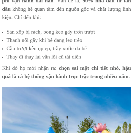
phí vận hành dài hạn
.
Vấn đề là,
90% nhà đầu tư lần
đầu
không hề quan tâm đến nguồn gốc và chất lượng linh
kiện. Chỉ đến khi:
Sàn xốp bị rách, bong keo gây trơn trượt
Thanh nối gãy khi bé đang leo trèo
Cầu trượt kêu ọp ẹp, trầy xước da bé
Thay đi thay lại vẫn lỗi cũ tái diễn
Khi đó họ mới nhận ra:
chọn sai một chi tiết nhỏ, hậu
quả là cả hệ thống vận hành trục trặc trong nhiều năm
.