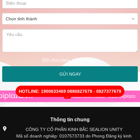
(Đồ chơi plaza Hỗ trợ Ngay )
GỬI NGAY
HOTLINE: 1900633469 0886827679 - 0827377679
Thông tin chung
CÔNG TY CỔ PHẦN KINH BẮC SEALION UNITY
Mã số doanh nghiệp: 0107573733 do Phong Đăng ký kinh