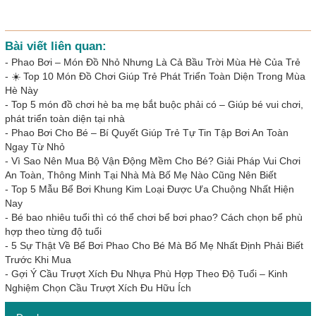
Bài viết liên quan:
-
Phao Bơi – Món Đồ Nhỏ Nhưng Là Cả Bầu Trời Mùa Hè Của Trẻ
-
☀️ Top 10 Món Đồ Chơi Giúp Trẻ Phát Triển Toàn Diện Trong Mùa
Hè Này
-
Top 5 món đồ chơi hè ba mẹ bắt buộc phải có – Giúp bé vui chơi,
phát triển toàn diện tại nhà
-
Phao Bơi Cho Bé – Bí Quyết Giúp Trẻ Tự Tin Tập Bơi An Toàn
Ngay Từ Nhỏ
-
Vì Sao Nên Mua Bộ Vận Động Mềm Cho Bé? Giải Pháp Vui Chơi
An Toàn, Thông Minh Tại Nhà Mà Bố Mẹ Nào Cũng Nên Biết
-
Top 5 Mẫu Bể Bơi Khung Kim Loại Được Ưa Chuộng Nhất Hiện
Nay
-
Bé bao nhiêu tuổi thì có thể chơi bể bơi phao? Cách chọn bể phù
hợp theo từng độ tuổi
-
5 Sự Thật Về Bể Bơi Phao Cho Bé Mà Bố Mẹ Nhất Định Phải Biết
Trước Khi Mua
-
Gợi Ý Cầu Trượt Xích Đu Nhựa Phù Hợp Theo Độ Tuổi – Kinh
Nghiệm Chọn Cầu Trượt Xích Đu Hữu Ích