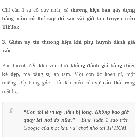
Chỉ cần 1 sự cố duy nhất, cả
thương hiệu bạn gây dựng
hàng năm có thể sụp đổ sau vài giờ lan truyền trên
TikTok.
3. Giảm uy tín thương hiệu khi phụ huynh đánh giá
xấu
Phụ huynh đến khu vui chơi
không đánh giá bằng thiết
kế đẹp
, mà bằng sự an tâm. Một con ốc hoen gỉ, một
miếng xốp bung góc – là dấu hiệu của
sự cẩu thả
trong
mắt họ.
“Con tôi té vì tay nắm bị lỏng. Không bao giờ
quay lại nơi đó nữa.”
– Bình luận 1 sao trên
Google của một khu vui chơi nhỏ tại TP.HCM