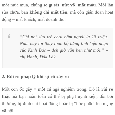
một mùa mưa, chúng sẽ
gỉ sét, nứt vỡ, mất màu
. Mỗi lần
sửa chữa, bạn
không chỉ mất tiền
, mà còn gián đoạn hoạt
động – mất khách, mất doanh thu.
“Chi phí sửa trò chơi năm ngoái là 15 triệu.
Năm nay tôi thay toàn bộ bằng linh kiện nhập
của Kinh Bắc – đến giờ vẫn bền như mới.” –
chị Hạnh, Đắk Lắk
2. Rủi ro pháp lý khi sự cố xảy ra
Một con ốc gãy = một cú ngã nghiêm trọng. Đó là
rủi ro
thật
mà bạn hoàn toàn có thể bị phụ huynh kiện, đòi bồi
thường, bị đình chỉ hoạt động hoặc bị “bóc phốt” lên mạng
xã hội.