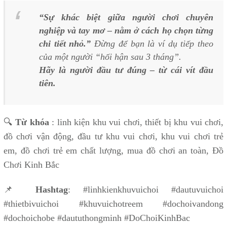
“Sự khác biệt giữa người chơi chuyên
nghiệp và tay mơ – nằm ở cách họ chọn từng
chi tiết nhỏ.”
Đừng để bạn là ví dụ tiếp theo
của một người “hối hận sau 3 tháng”.
Hãy là người đầu tư đúng – từ cái vít đầu
tiên.
🔍
Từ khóa
: linh kiện khu vui chơi, thiết bị khu vui chơi,
đồ chơi vận động, đầu tư khu vui chơi, khu vui chơi trẻ
em, đồ chơi trẻ em chất lượng, mua đồ chơi an toàn, Đồ
Chơi Kinh Bắc
📌
Hashtag
: #linhkienkhuvuichoi #dautuvuichoi
#thietbivuichoi #khuvuichotreem #dochoivandong
#dochoichobe #daututhongminh #DoChoiKinhBac