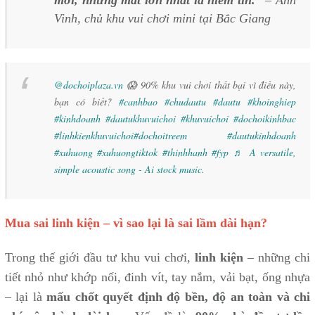
mới, nhưng mất lớn nhất là niềm tin.”
–
Anh
Vinh, chủ khu vui chơi mini tại Bắc Giang
@dochoiplaza.vn
😱 90% khu vui chơi thất bại vì điều này,
bạn có biết?
#canhbao
#chudautu
#dautu
#khoinghiep
#kinhdoanh
#dautukhuvuichoi
#khuvuichoi
#dochoikinhbac
#linhkienkhuvuichoi
#dochoitreem
#dautukinhdoanh
#xuhuong
#xuhuongtiktok
#thinhhanh
#fyp
♬ A versatile,
simple acoustic song - Ai stock music.
Mua sai linh kiện – vì sao lại là sai lầm dài hạn?
Trong thế giới đầu tư khu vui chơi,
linh kiện
– những chi
tiết nhỏ như khớp nối, đinh vít, tay nắm, vải bạt, ống nhựa
– lại là
mấu chốt quyết định độ bền, độ an toàn và chi