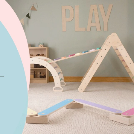
×
Bạn
eo 3D
ng mầm