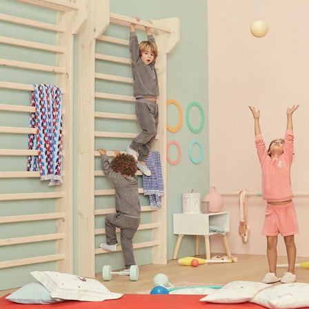
Để L
Sớm
Bạn qua
Đầu tư 
Đầu tư t
Dịch vụ
Đầu tư k
Mục đí
Đầu tư 
Đầu tư 