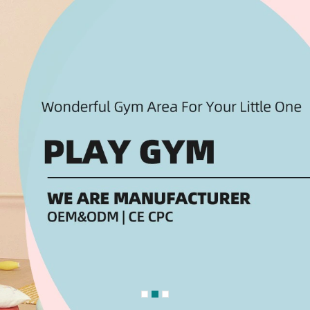
ại Tin Nhắn Chúng Tôi Sẽ Gọi Lại Cho 
!
n tâm đến loại sản phẩm nào của chúng tôi?
*
trò chơi khu vui chơi trong nhà
Đầu tư trò chơi khu vui chơi ngoài trời
Dịch vụ tư vấn quy hoạch thiết thế vid
rò chơi đồ chơi rời, nguyên liệ phụ kiện
trọn gói
Đầu tư thiết kế thi công nội thất trườ
 tư vấn đổi mới, bảo trì, bảo dưỡng
non
hu vui chơi tổ hợp giải trí
ch mua hàng
*
kinh doanh cá nhân
Đầu tư kinh doanh chung
sử dụng cho gia đình
Mua cho tổ chức công ty