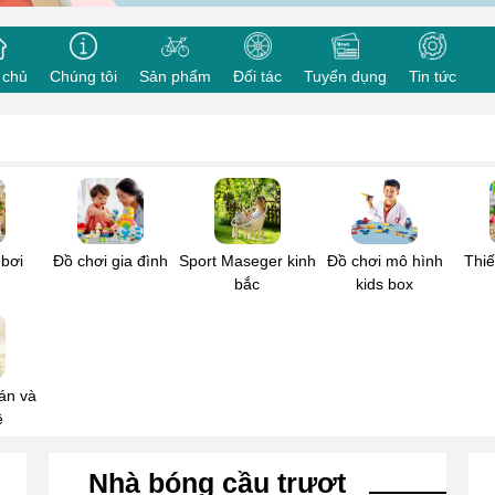
sung cho cơ sở, cửa hàng kinh doanh
 bạn
*
Doanh nghiệp/ Tổ chức
 chủ
Chúng tôi
Sản phẩm
Đối tác
Tuyển dụng
Tin tức
oại
*
Thư điện tử
*
n của bạn
*
 bơi
Đồ chơi gia đình
Sport Maseger kinh
Đồ chơi mô hình
Thiế
bắc
kids box
án và
ê
Gửi đi
Nhà bóng cầu trượt