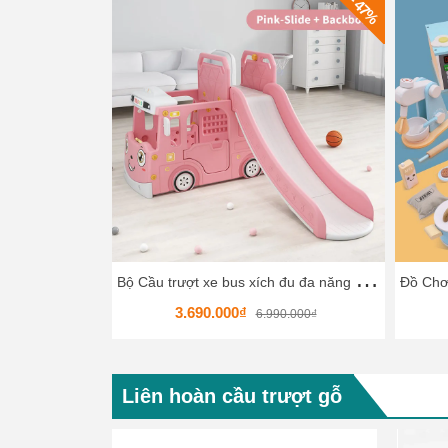
- 47%
B
ộ Cầu trượt xe bus xích đu đa năng HKCCT8
3.690.000₫
6.990.000₫
Liên hoàn cầu trượt gỗ