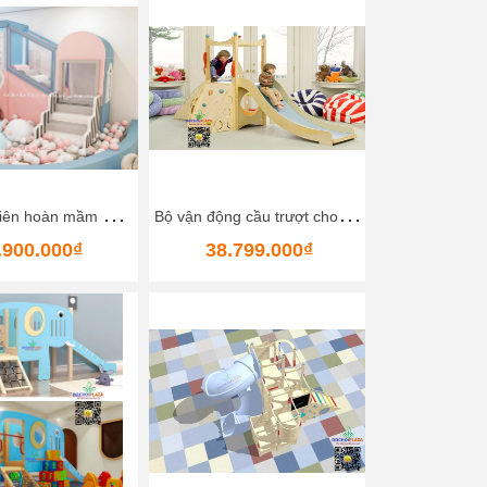
N
hà bóng liên hoàn mầm non 5
B
ộ vận động cầu trượt cho bé Bằng gỗ Size 300x150x170 Cm Happy Kids Wood Slide
.900.000₫
38.799.000₫
71.92