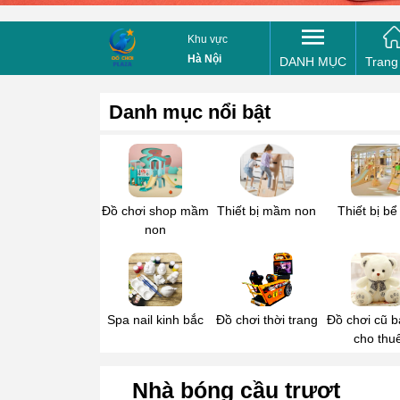
Mua bổ 
Khu vực
Tên của
Hà Nội
DANH MỤC
Trang
Danh mục nổi bật
Điện th
Tin nhắ
Đồ chơi shop mầm
Thiết bị mầm non
Thiết bị bể
non
Spa nail kinh bắc
Đồ chơi thời trang
Đồ chơi cũ b
cho thu
Nhà bóng cầu trượt