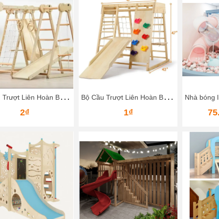
B
ộ Cầu Trượt Liên Hoàn Bằng Gỗ – Vận Động Leo Núi, Trượt Dốc Cho Bé
B
ộ Cầu Trượt Liên Hoàn Bằng Gỗ Cho Bé – Khu Vui Chơi Mini Ngay Tại Nhà
2₫
1₫
75