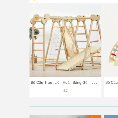
B
ộ Cầu Trượt Liên Hoàn Bằng Gỗ – Vận Động Leo Núi, Trượt Dốc Cho Bé
2₫