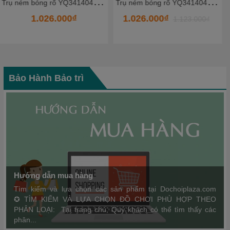
T
rụ ném bóng rổ YQ341404_2 - HKCBR8
T
rụ ném bóng rổ YQ3513101-6 - HKCBR6
1.026.000₫
1.944.000₫
1.123.000₫
2.189.000₫
Bảo Hành Bảo trì
Hướng dẫn mua hàng
Tìm kiếm và lựa chọn các sản phẩm tại Dochoiplaza.com
✪ TÌM KIẾM VÀ LỰA CHỌN ĐỒ CHƠI PHÙ HỢP THEO
PHÂN LOẠI: Tại trang chủ, Quý khách có thể tìm thấy các
phân...