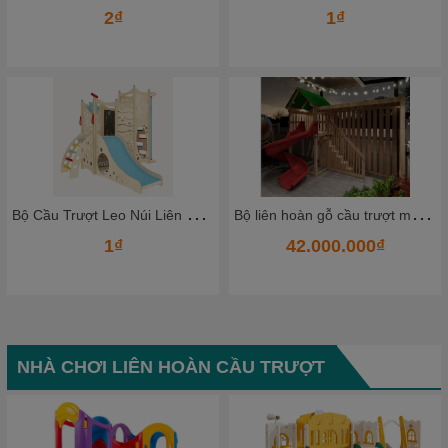
2₫
1₫
B
ộ Cầu Trượt Leo Núi Liên Hoàn Bằng Gỗ Cao Cấp – Không Gian Vận Động Mini Cho Bé Ngay Tại Nhà
B
ộ liên hoàn gỗ cầu trượt mẫu mới
1₫
42.000.000₫
NHÀ CHƠI LIÊN HOÀN CẦU TRƯỢT