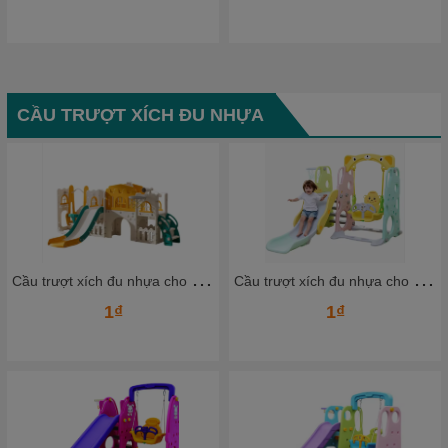
CẦU TRƯỢT XÍCH ĐU NHỰA
C
ầu trượt xích đu nhựa cho bé CTXDN09_ Dochoikinhbac
C
ầu trượt xích đu nhựa cho bé CTXDN07_ Dochoikinhbac
1₫
1₫