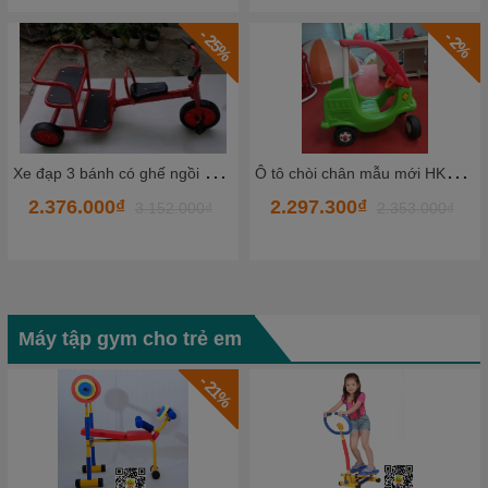
- 25%
- 2%
X
e đạp 3 bánh có ghế ngồi đằng sau TKCCC5-2
Ô
tô chòi chân mẫu mới HKCXC09
2.376.000₫
2.297.300₫
3.152.000₫
2.353.000₫
Máy tập gym cho trẻ em
- 21%