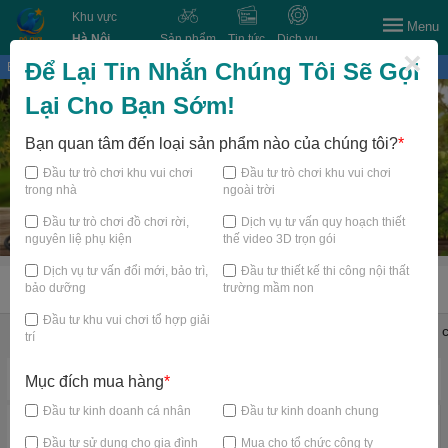
Khu vực
Menu
Hà Nội
Sản phẩm
Tin tức
Dịch vụ
×
Để Lại Tin Nhắn Chúng Tôi Sẽ Gọi
Bạn đang xem tại
Lại Cho Bạn Sớm!
Bạn quan tâm đến loại sản phẩm nào của chúng tôi?
*
Đầu tư trò chơi khu vui chơi
Đầu tư trò chơi khu vui chơi
trong nhà
ngoài trời
Đầu tư trò chơi đồ chơi rời,
Dịch vụ tư vấn quy hoạch thiết
nguyên liệ phụ kiện
thế video 3D trọn gói
Dịch vụ tư vấn đổi mới, bảo trì,
Đầu tư thiết kế thi công nội thất
bảo dưỡng
trường mầm non
TRANG CHỦ
Đầu tư khu vui chơi tổ hợp giải
Đồ chơi shop mầm non
Thiết bị mầm non
Thiết bị bể bơi
Đồ c
trí
Danh mục nổi bật
Mục đích mua hàng
*
Đầu tư kinh doanh cá nhân
Đầu tư kinh doanh chung
Đầu tư sử dụng cho gia đình
Mua cho tổ chức công ty