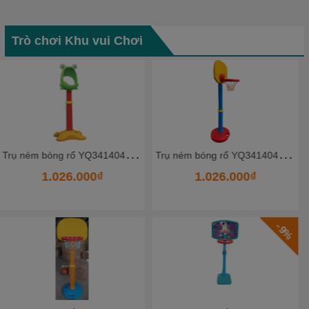
Trò chơi Khu vui Chơi
- 14%
T
rụ ném bóng rổ YQ341404_3 - HKCBR9
T
rụ ném bóng rổ YQ341404_1 - HKCBR7
1.026.000₫
1.620.000₫
1.887.000₫
- 11%
- 9%