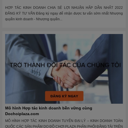
HỢP TÁC KINH DOANH CHIA SẺ LỢI NHUẬN HẤP DẪN NHẤT 2022
ĐĂNG KÝ TƯ VẤN Đăng ký ngay để nhận được tư vấn sớm nhất Nhượng
quyền kinh doanh - Nhượng quyền...
Mô hình Hợp tác kinh doanh bền vững cùng
Dochoiplaza.com
MÔ HÌNH HỢP TÁC KINH DOANH TUYỂN ĐẠI LÝ – KINH DOANH TOÀN
QUỐC CÁC SẢN PHẨM DO ĐỒ CHƠI PLAZA PHÂN PHỐI ĐĂNG TẢI TRÊN