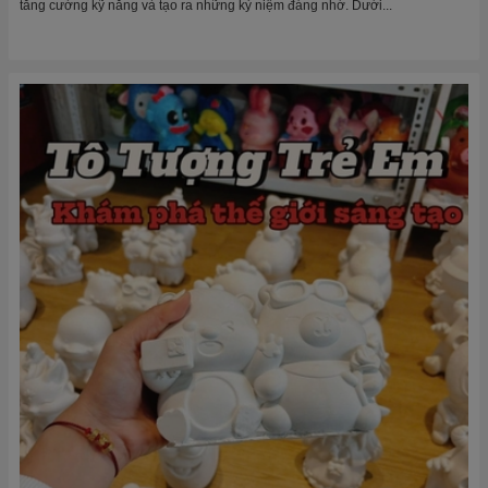
tăng cường kỹ năng và tạo ra những kỷ niệm đáng nhớ. Dưới...