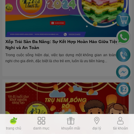
Xốp Trải Sàn Đa Năng: Sự Kết Hợp Hoàn Hảo Giữa Tiện
Nghi và An Toàn
Trong cuộc sống hiện đại, việc tạo dựng một không gian an toàn và tiện
nghi cho gia đình, đặc biệt là cho trẻ em, luôn là ưu tiên hàng...
trang chủ
danh mục
khuyến mãi
đại lý
tài khoản