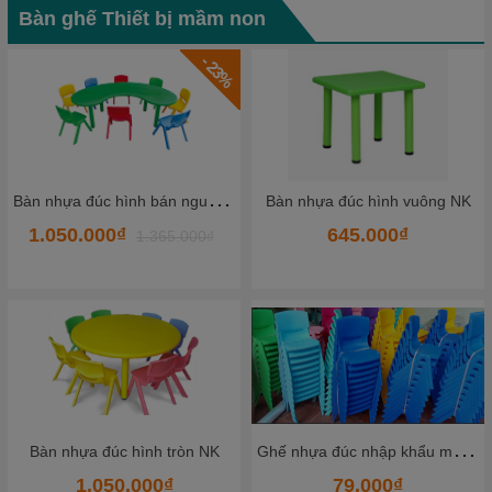
Bàn ghế Thiết bị mầm non
- 23%
B
àn nhựa đúc hình bán nguyệt NK
Bàn nhựa đúc hình vuông NK
1.050.000₫
645.000₫
1.365.000₫
G
hế nhựa đúc nhập khẩu màu tím
Bàn nhựa đúc hình tròn NK
1.050.000₫
79.000₫