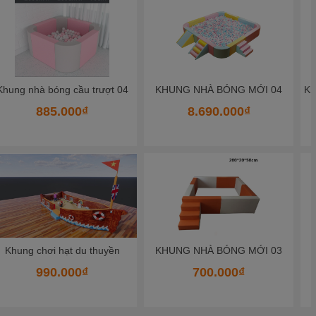
K
hung nhà bóng mềm bọc da 02
KHUNG NHÀ BÓNG MỚI 04
8.690.000₫
652.500₫
KHUNG NHÀ BÓNG MỚI 03
KHUNG NHÀ BÓNG MỚI 01
700.000₫
700.000₫