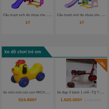
C
ầu trượt xích đu nhựa cho bé CTXDN08_ Dochoikinhbac
C
ầu trượt xích đu nhựa cho bé CTXDN06_ Dochoikinhbac
1₫
1₫
Xe đồ chơi trẻ em
- 26%
X
e chòi mini cún con HKCXC02-5
X
e đạp 3 bánh 1 chỗ -TQ TKCCC5-1
524.880₫
1.620.000₫
2.189.000₫