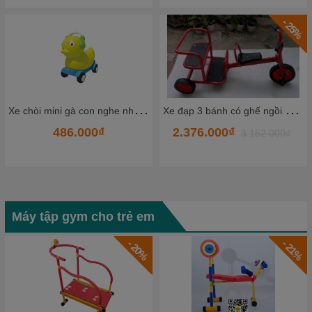
- 25%
- 2%
X
e đạp 3 bánh có ghế ngồi đằng sau TKCCC5-2
Ô
tô chòi chân mẫu mới HKCXC09
2.376.000₫
2.297.300₫
3.152.000₫
2.353.000₫
Máy tập gym cho trẻ em
- 21%