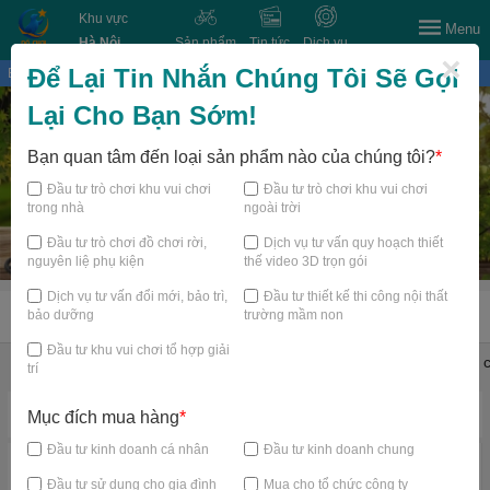
Khu vực
Menu
Hà Nội
Sản phẩm
Tin tức
Dịch vụ
×
Để Lại Tin Nhắn Chúng Tôi Sẽ Gọi
Bạn đang xem tại
Lại Cho Bạn Sớm!
Bạn quan tâm đến loại sản phẩm nào của chúng tôi?
*
Đầu tư trò chơi khu vui chơi
Đầu tư trò chơi khu vui chơi
trong nhà
ngoài trời
Đầu tư trò chơi đồ chơi rời,
Dịch vụ tư vấn quy hoạch thiết
nguyên liệ phụ kiện
thế video 3D trọn gói
Dịch vụ tư vấn đổi mới, bảo trì,
Đầu tư thiết kế thi công nội thất
bảo dưỡng
trường mầm non
TRANG CHỦ
Đầu tư khu vui chơi tổ hợp giải
Đồ chơi shop mầm non
Thiết bị mầm non
Thiết bị bể bơi
Đồ c
trí
Danh mục nổi bật
Mục đích mua hàng
*
Đầu tư kinh doanh cá nhân
Đầu tư kinh doanh chung
Đầu tư sử dụng cho gia đình
Mua cho tổ chức công ty