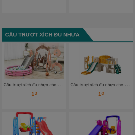
CẦU TRƯỢT XÍCH ĐU NHỰA
C
ầu trượt xích đu nhựa cho bé CTXDN09_ Dochoikinhbac
C
ầu trượt xích đu nhựa cho bé CTXDN07_ Dochoikinhbac
1₫
1₫