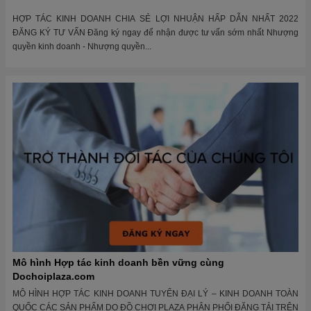
HỢP TÁC KINH DOANH CHIA SẺ LỢI NHUẬN HẤP DẪN NHẤT 2022
ĐĂNG KÝ TƯ VẤN Đăng ký ngay để nhận được tư vấn sớm nhất Nhượng
quyền kinh doanh - Nhượng quyền...
Mô hình Hợp tác kinh doanh bền vững cùng
Dochoiplaza.com
MÔ HÌNH HỢP TÁC KINH DOANH TUYỂN ĐẠI LÝ – KINH DOANH TOÀN
QUỐC CÁC SẢN PHẨM DO ĐỒ CHƠI PLAZA PHÂN PHỐI ĐĂNG TẢI TRÊN