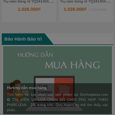
T
rụ ném bóng rổ YQ341404_2 - HKCBR8
T
rụ ném bóng rổ YQ3513101-6 - HKCBR6
1.026.000₫
1.944.000₫
1.123.000₫
2.189.000₫
Bảo Hành Bảo trì
Hướng dẫn mua hàng
Tìm kiếm và lựa chọn các sản phẩm tại Dochoiplaza.com
✪ TÌM KIẾM VÀ LỰA CHỌN ĐỒ CHƠI PHÙ HỢP THEO
PHÂN LOẠI: Tại trang chủ, Quý khách có thể tìm thấy các
phân...