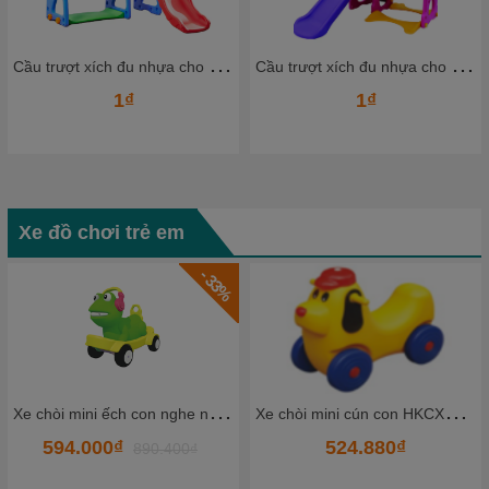
C
ầu trượt xích đu nhựa cho bé CTXDN08_ Dochoikinhbac
C
ầu trượt xích đu nhựa cho bé CTXDN06_ Dochoikinhbac
1₫
1₫
Xe đồ chơi trẻ em
- 26%
X
e chòi mini cún con HKCXC02-5
X
e đạp 3 bánh 1 chỗ -TQ TKCCC5-1
524.880₫
1.620.000₫
2.189.000₫