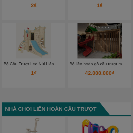
2₫
1₫
B
ộ Cầu Trượt Leo Núi Liên Hoàn Bằng Gỗ Cao Cấp – Không Gian Vận Động Mini Cho Bé Ngay Tại Nhà
B
ộ liên hoàn gỗ cầu trượt mẫu mới
1₫
42.000.000₫
NHÀ CHƠI LIÊN HOÀN CẦU TRƯỢT