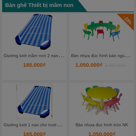
Bàn ghế Thiết bị mầm non
- 23%
B
àn nhựa đúc hình bán nguyệt NK
Bàn nhựa đúc hình vuông NK
1.050.000₫
645.000₫
1.365.000₫
G
hế nhựa đúc nhập khẩu màu tím
Bàn nhựa đúc hình tròn NK
1.050.000₫
79.000₫