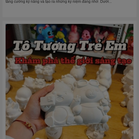
tăng cường kỹ năng và tạo ra những kỷ niệm đáng nhớ. Dưới...