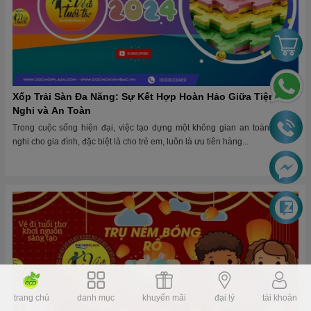
Xốp Trải Sàn Đa Năng: Sự Kết Hợp Hoàn Hảo Giữa Tiện
Nghi và An Toàn
Trong cuộc sống hiện đại, việc tạo dựng một không gian an toàn và tiện
nghi cho gia đình, đặc biệt là cho trẻ em, luôn là ưu tiên hàng...
trang chủ
danh mục
khuyến mãi
đại lý
tài khoản