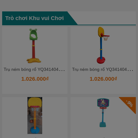
Trò chơi Khu vui Chơi
- 14%
T
rụ ném bóng rổ YQ341404_3 - HKCBR9
T
rụ ném bóng rổ YQ341404_1 - HKCBR7
1.026.000₫
1.620.000₫
1.887.000₫
- 11%
- 9%