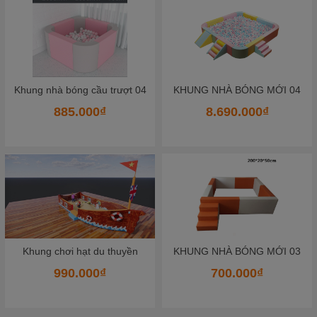
K
hung nhà bóng mềm bọc da 02
KHUNG NHÀ BÓNG MỚI 04
8.690.000₫
652.500₫
KHUNG NHÀ BÓNG MỚI 03
KHUNG NHÀ BÓNG MỚI 01
700.000₫
700.000₫