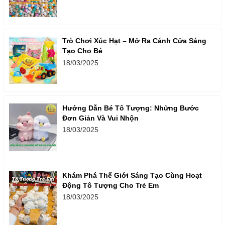
Trò Chơi Xúc Hạt – Mở Ra Cánh Cửa Sáng
Tạo Cho Bé
18/03/2025
Hướng Dẫn Bé Tô Tượng: Những Bước
Đơn Giản Và Vui Nhộn
18/03/2025
Khám Phá Thế Giới Sáng Tạo Cùng Hoạt
Động Tô Tượng Cho Trẻ Em
18/03/2025