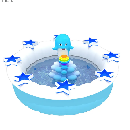
nhẫn.