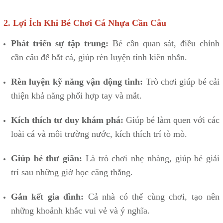
2. Lợi Ích Khi Bé Chơi Cá Nhựa Cần Câu
Phát triển sự tập trung:
Bé cần quan sát, điều chỉnh
cần câu để bắt cá, giúp rèn luyện tính kiên nhẫn.
Rèn luyện kỹ năng vận động tinh:
Trò chơi giúp bé cải
thiện khả năng phối hợp tay và mắt.
Kích thích tư duy khám phá:
Giúp bé làm quen với các
loài cá và môi trường nước, kích thích trí tò mò.
Giúp bé thư giãn:
Là trò chơi nhẹ nhàng, giúp bé giải
trí sau những giờ học căng thẳng.
Gắn kết gia đình:
Cả nhà có thể cùng chơi, tạo nên
những khoảnh khắc vui vẻ và ý nghĩa.