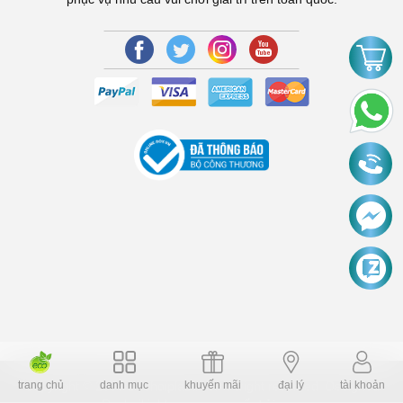
trang chủ
danh mục
khuyến mãi
đại lý
tài khoản
Copyright © 2006 Dochoiplaza.com Alright reversed. Designed