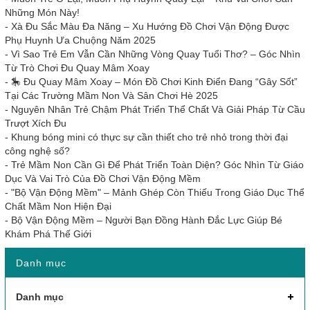
Những Món Này!
-
Xà Đu Sắc Màu Đa Năng – Xu Hướng Đồ Chơi Vận Động Được
Phụ Huynh Ưa Chuộng Năm 2025
-
Vì Sao Trẻ Em Vẫn Cần Những Vòng Quay Tuổi Thơ? – Góc Nhìn
Từ Trò Chơi Đu Quay Mâm Xoay
-
🎠 Đu Quay Mâm Xoay – Món Đồ Chơi Kinh Điển Đang “Gây Sốt”
Tại Các Trường Mầm Non Và Sân Chơi Hè 2025
-
Nguyên Nhân Trẻ Chậm Phát Triển Thể Chất Và Giải Pháp Từ Cầu
Trượt Xích Đu
-
Khung bóng mini có thực sự cần thiết cho trẻ nhỏ trong thời đại
công nghệ số?
-
Trẻ Mầm Non Cần Gì Để Phát Triển Toàn Diện? Góc Nhìn Từ Giáo
Dục Và Vai Trò Của Đồ Chơi Vận Động Mềm
-
"Bộ Vận Động Mềm" – Mảnh Ghép Còn Thiếu Trong Giáo Dục Thể
Chất Mầm Non Hiện Đại
-
Bộ Vận Động Mềm – Người Bạn Đồng Hành Đắc Lực Giúp Bé
Khám Phá Thế Giới
Danh mục
Danh mục