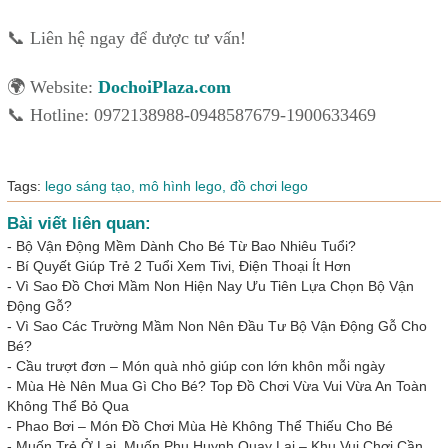
📞 Liên hệ ngay để được tư vấn!
🌍 Website:
DochoiPlaza.com
📞 Hotline: 0972138988-0948587679-1900633469
Tags:
lego sáng tạo,
mô hình lego,
đồ chơi lego
Bài viết liên quan:
-
Bộ Vận Động Mềm Dành Cho Bé Từ Bao Nhiêu Tuổi?
-
Bí Quyết Giúp Trẻ 2 Tuổi Xem Tivi, Điện Thoại Ít Hơn
-
Vì Sao Đồ Chơi Mầm Non Hiện Nay Ưu Tiên Lựa Chọn Bộ Vận
Động Gỗ?
-
Vì Sao Các Trường Mầm Non Nên Đầu Tư Bộ Vận Động Gỗ Cho
Bé?
-
Cầu trượt đơn – Món quà nhỏ giúp con lớn khôn mỗi ngày
-
Mùa Hè Nên Mua Gì Cho Bé? Top Đồ Chơi Vừa Vui Vừa An Toàn
Không Thể Bỏ Qua
-
Phao Bơi – Món Đồ Chơi Mùa Hè Không Thể Thiếu Cho Bé
-
Muốn Trẻ Ở Lại, Muốn Phụ Huynh Quay Lại – Khu Vui Chơi Cần