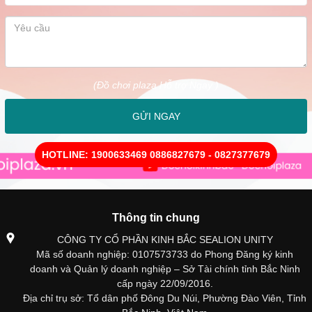
(Đồ chơi plaza Hỗ trợ Ngay )
GỬI NGAY
HOTLINE: 1900633469 0886827679 - 0827377679
Thông tin chung
CÔNG TY CỔ PHẦN KINH BẮC SEALION UNITY
Mã số doanh nghiệp: 0107573733 do Phong Đăng ký kinh
doanh và Quản lý doanh nghiệp – Sở Tài chính tỉnh Bắc Ninh
cấp ngày 22/09/2016.
Địa chỉ trụ sở: Tổ dân phố Đông Du Núi, Phường Đào Viên, Tỉnh