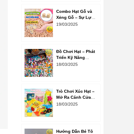
Combo Hạt Gỗ và
Xẻng Gỗ – Sự Lựa
Chọn Tuyệt Vời
19/03/2025
Cho Trẻ Em Phát
Triển Sáng Tạo
Đồ Chơi Hạt – Phát
Triển Kỹ Năng
Sáng Tạo Và Tư
18/03/2025
Duy Cho Bé
Trò Chơi Xúc Hạt –
Mở Ra Cánh Cửa
Sáng Tạo Cho Bé
18/03/2025
Hướng Dẫn Bé Tô