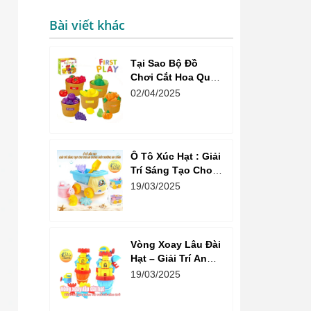
Bài viết khác
Tại Sao Bộ Đồ
Chơi Cắt Hoa Quả
Market Là Sự Lựa
02/04/2025
Chọn Tuyệt Vời
Cho Bé?
Ô Tô Xúc Hạt : Giải
Trí Sáng Tạo Cho
Trẻ Em Trong Môi
19/03/2025
Trường An Toàn
Vòng Xoay Lâu Đài
Hạt – Giải Trí An
Toàn Và Vui Vẻ Cho
19/03/2025
Trẻ