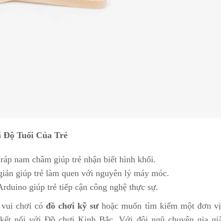
 Độ Tuổi Của Trẻ
 ráp nam châm giúp trẻ nhận biết hình khối.
 giản giúp trẻ làm quen với nguyên lý máy móc.
 Arduino giúp trẻ tiếp cận công nghệ thực sự.
 vui chơi có
đồ chơi kỹ sư
hoặc muốn tìm kiếm một đơn vị
 kết nối với Đồ chơi Kinh Bắc. Với đội ngũ chuyên gia gi