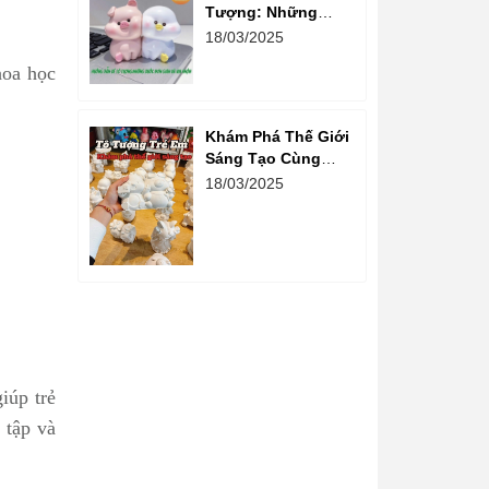
Tượng: Những
Bước Đơn Giản Và
18/03/2025
Vui Nhộn
hoa học
Khám Phá Thế Giới
Sáng Tạo Cùng
Hoạt Động Tô
18/03/2025
Tượng Cho Trẻ Em
iúp trẻ
 tập và