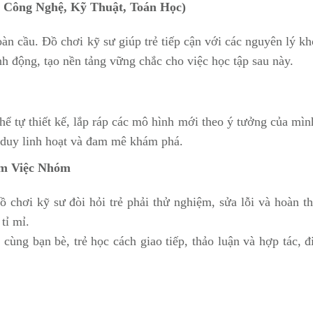
 Công Nghệ, Kỹ Thuật, Toán Học)
n cầu. Đồ chơi kỹ sư giúp trẻ tiếp cận với các nguyên lý kh
nh động, tạo nền tảng vững chắc cho việc học tập sau này.
hể tự thiết kế, lắp ráp các mô hình mới theo ý tưởng của mìn
ư duy linh hoạt và đam mê khám phá.
àm Việc Nhóm
đồ chơi kỹ sư đòi hỏi trẻ phải thử nghiệm, sửa lỗi và hoàn t
tỉ mỉ.
cùng bạn bè, trẻ học cách giao tiếp, thảo luận và hợp tác, đ