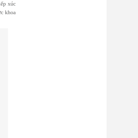
iếp xúc
ực khoa