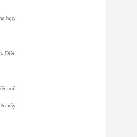
oa học,
h. Điều
hiện mô
iều này