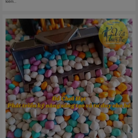
Đồ Chơi Hạt – Phát Triển Kỹ Năng Sáng Tạo Và Tư Duy Cho
Bé
Đồ chơi hạt là một loại trò chơi đơn giản nhưng đầy hấp dẫn, giúp trẻ phát
triển nhiều kỹ năng quan trọng trong quá trình trưởng thành. Với các...