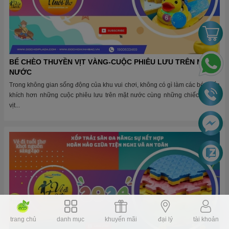
Xốp Trải Sàn Đa Năng: Sự Kết Hợp Hoàn Hảo Giữa Tiện
Nghi và An Toàn
Trong cuộc sống hiện đại, việc tạo dựng một không gian an toàn và tiện
nghi cho gia đình, đặc biệt là cho trẻ em, luôn là ưu tiên hàng...
trang chủ
danh mục
khuyến mãi
đại lý
tài khoản