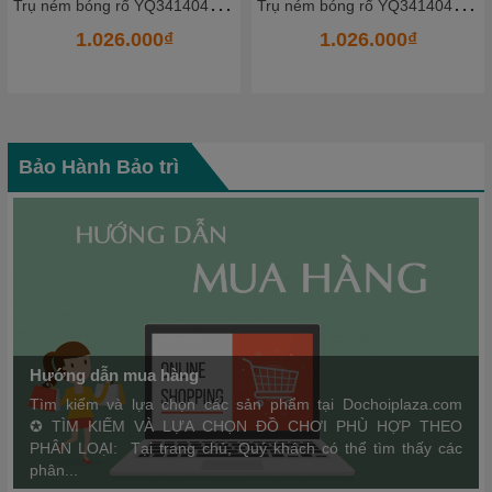
T
rụ ném bóng rổ YQ341404_6 - HKCBR12
T
rụ ném bóng rổ YQ341404_4 - HKCBR10
1.026.000₫
1.026.000₫
Bảo Hành Bảo trì
Hướng dẫn mua hàng
Tìm kiếm và lựa chọn các sản phẩm tại Dochoiplaza.com
✪ TÌM KIẾM VÀ LỰA CHỌN ĐỒ CHƠI PHÙ HỢP THEO
PHÂN LOẠI: Tại trang chủ, Quý khách có thể tìm thấy các
phân...