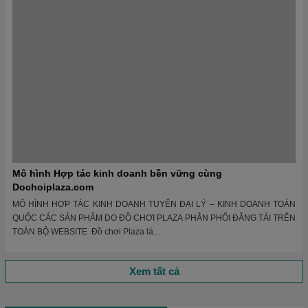
TOÀN BỘ WEBSITE Đồ chơi Plaza là...
Xem tất cả
Tin tức Dochoiplaza.com