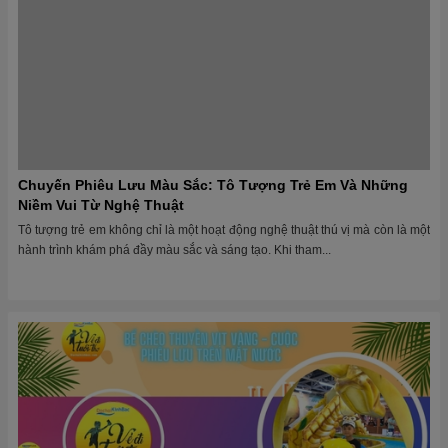
BỂ CHÈO THUYỀN VỊT VÀNG-CUỘC PHIÊU LƯU TRÊN MẶT
NƯỚC
Trong không gian sống động của khu vui chơi, không có gì làm các bé phấn
khích hơn những cuộc phiêu lưu trên mặt nước cùng những chiếc thuyền
vịt...