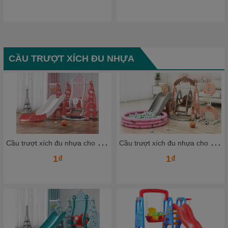
CẦU TRƯỢT XÍCH ĐU NHỰA
C
ầu trượt xích đu nhựa cho bé CTXDN13_ Dochoikinhbac
C
ầu trượt xích đu nhựa cho bé CTXDN11_ Dochoikinhbac
1₫
1₫