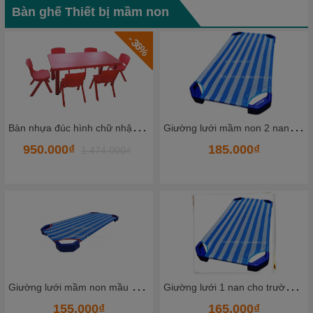
Bàn ghế Thiết bị mầm non
- 36%
B
àn nhựa đúc hình chữ nhật 60*120cm
G
iường lưới mầm non 2 nan sơn tĩnh điện
950.000₫
185.000₫
1.474.000₫
G
iường lưới mầm non mầu sọc xanh trắng - không nan
G
iường lưới 1 nan cho trường mầm non
155.000₫
165.000₫