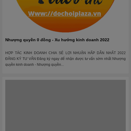
HỢP TÁC KINH DOANH CHIA SẺ LỢI NHUẬN HẤP DẪN NHẤT 2022
ĐĂNG KÝ TƯ VẤN Đăng ký ngay để nhận được tư vấn sớm nhất Nhượng
quyền kinh doanh - Nhượng quyền...
Mô hình Hợp tác kinh doanh bền vững cùng
Dochoiplaza.com
MÔ HÌNH HỢP TÁC KINH DOANH TUYỂN ĐẠI LÝ – KINH DOANH TOÀN
QUỐC CÁC SẢN PHẨM DO ĐỒ CHƠI PLAZA PHÂN PHỐI ĐĂNG TẢI TRÊN