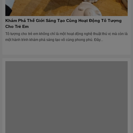
Chuyến Phiêu Lưu Màu Sắc: Tô Tượng Trẻ Em Và Những
Niềm Vui Từ Nghệ Thuật
Tô tượng trẻ em không chỉ là một hoạt động nghệ thuật thú vị mà còn là một
hành trình khám phá đầy màu sắc và sáng tạo. Khi tham...