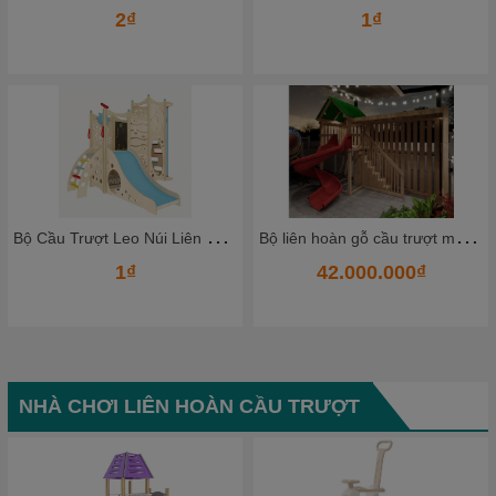
2₫
1₫
B
ộ Cầu Trượt Leo Núi Liên Hoàn Bằng Gỗ Cao Cấp – Không Gian Vận Động Mini Cho Bé Ngay Tại Nhà
B
ộ liên hoàn gỗ cầu trượt mẫu mới
1₫
42.000.000₫
NHÀ CHƠI LIÊN HOÀN CẦU TRƯỢT