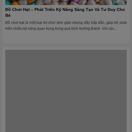
Trò Chơi Xúc Hạt – Mở Ra Cánh Cửa Sáng Tạo Cho Bé
Trong những năm đầu đời, trẻ em đang trong quá trình phát triển mạnh mẽ
về trí tuệ, thể chất và kỹ năng xã hội. Một trong những cách tốt...