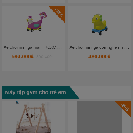
- 33%
X
e chòi mini gà mái HKCXC02-7
X
e chòi mini gà con nghe nhạc HKCXC01-1
594.000₫
486.000₫
890.400₫
Máy tập gym cho trẻ em
- 20%