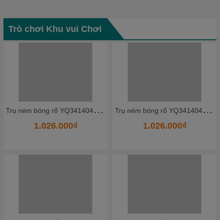
Trò chơi Khu vui Chơi
T
rụ ném bóng rổ YQ341404_7 - HKCBR13
T
rụ ném bóng rổ YQ341404_5 - HKCBR11
1.026.000₫
1.026.000₫