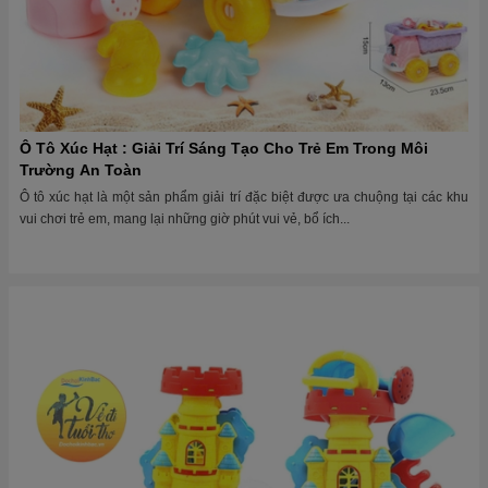
Vòng Xoay Lâu Đài Hạt – Giải Trí An Toàn Và Vui Vẻ Cho Trẻ
Trong những năm gần đây, các thiết bị giải trí trong khu vui chơi trẻ em ngày
càng được chú trọng và đầu tư mạnh mẽ, đặc biệt là các...