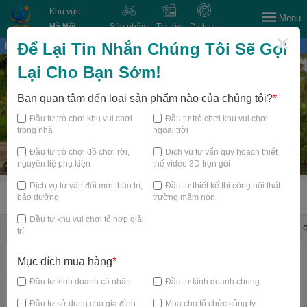
Khu vực
Menu
Hà Nội
Sản phẩm
Tin tức
Dịch vụ
×
Để Lại Tin Nhắn Chúng Tôi Sẽ Gọi
Bạn đang xem tại
Lại Cho Bạn Sớm!
Bạn quan tâm đến loại sản phẩm nào của chúng tôi?
*
Đầu tư trò chơi khu vui chơi
Đầu tư trò chơi khu vui chơi
trong nhà
ngoài trời
Đầu tư trò chơi đồ chơi rời,
Dịch vụ tư vấn quy hoạch thiết
nguyên liệ phụ kiện
thế video 3D trọn gói
Dịch vụ tư vấn đổi mới, bảo trì,
Đầu tư thiết kế thi công nội thất
bảo dưỡng
trường mầm non
TRANG CHỦ
Đầu tư khu vui chơi tổ hợp giải
Đồ chơi shop mầm non
Thiết bị mầm non
Thiết bị bể bơi
Đồ c
trí
Danh mục nổi bật
Mục đích mua hàng
*
Đầu tư kinh doanh cá nhân
Đầu tư kinh doanh chung
Đầu tư sử dụng cho gia đình
Mua cho tổ chức công ty