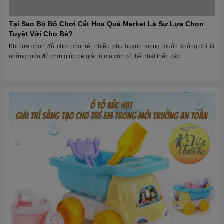
Ô Tô Xúc Hạt : Giải Trí Sáng Tạo Cho Trẻ Em Trong Môi
Trường An Toàn
Ô tô xúc hạt là một sản phẩm giải trí đặc biệt được ưa chuộng tại các khu
vui chơi trẻ em, mang lại những giờ phút vui vẻ, bổ ích...