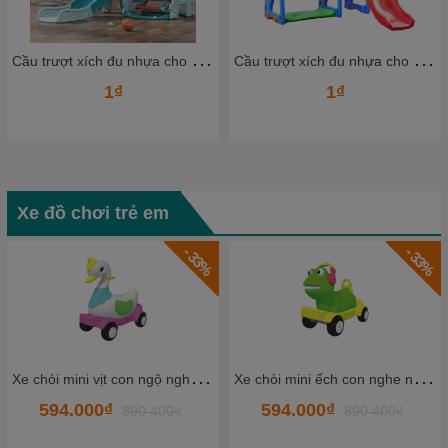
C
ầu trượt xích đu nhựa cho bé CTXDN12_ Dochoikinhbac
C
ầu trượt xích đu nhựa cho bé CTXDN10_ Dochoikinhbac
1₫
1₫
Xe đồ chơi trẻ em
- 33%
- 33%
X
e chòi mini vịt con ngộ nghĩnh HKCXC02-8
X
e chòi mini ếch con nghe nhạc HKCXC02-6
594.000₫
594.000₫
890.400₫
890.400₫