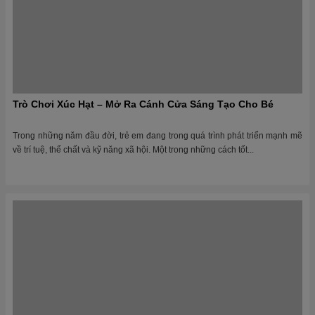
Hướng Dẫn Bé Tô Tượng: Những Bước Đơn Giản Và Vui
Nhộn
Tô tượng là một hoạt động nghệ thuật thú vị giúp trẻ phát huy sự sáng tạo,