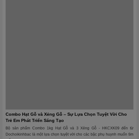
Combo Hạt Gỗ và Xẻng Gỗ – Sự Lựa Chọn Tuyệt Vời Cho
Trẻ Em Phát Triển Sáng Tạo
Bộ sản phẩm Combo 1kg Hạt Gỗ và 3 Xẻng Gỗ - HKCXK09 đến từ
Dochoikinhbac là một lựa chọn tuyệt vời cho các bậc phụ huynh muốn tìm
kiếm...