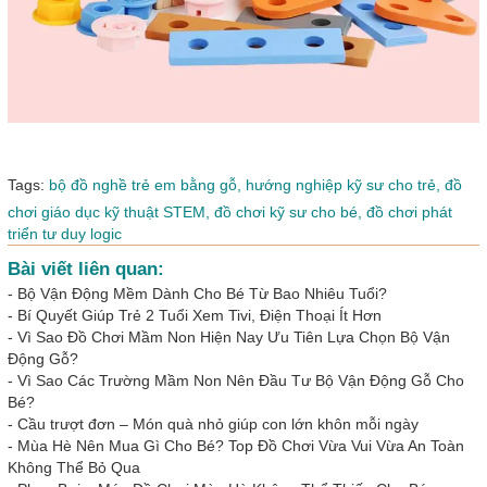
Tags:
bộ đồ nghề trẻ em bằng gỗ,
hướng nghiệp kỹ sư cho trẻ,
đồ
chơi giáo dục kỹ thuật STEM,
đồ chơi kỹ sư cho bé,
đồ chơi phát
triển tư duy logic
Bài viết liên quan:
-
Bộ Vận Động Mềm Dành Cho Bé Từ Bao Nhiêu Tuổi?
-
Bí Quyết Giúp Trẻ 2 Tuổi Xem Tivi, Điện Thoại Ít Hơn
-
Vì Sao Đồ Chơi Mầm Non Hiện Nay Ưu Tiên Lựa Chọn Bộ Vận
Động Gỗ?
-
Vì Sao Các Trường Mầm Non Nên Đầu Tư Bộ Vận Động Gỗ Cho
Bé?
-
Cầu trượt đơn – Món quà nhỏ giúp con lớn khôn mỗi ngày
-
Mùa Hè Nên Mua Gì Cho Bé? Top Đồ Chơi Vừa Vui Vừa An Toàn
Không Thể Bỏ Qua