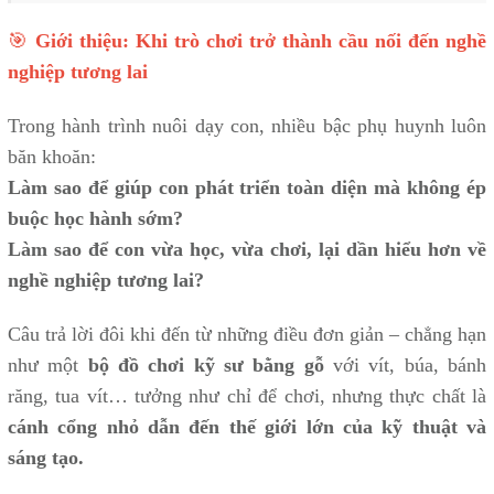
🎯
Giới thiệu: Khi trò chơi trở thành cầu nối đến nghề
nghiệp tương lai
Trong hành trình nuôi dạy con, nhiều bậc phụ huynh luôn
băn khoăn:
Làm sao để giúp con phát triển toàn diện mà không ép
buộc học hành sớm?
Làm sao để con vừa học, vừa chơi, lại dần hiểu hơn về
nghề nghiệp tương lai?
Câu trả lời đôi khi đến từ những điều đơn giản – chẳng hạn
như một
bộ đồ chơi kỹ sư bằng gỗ
với vít, búa, bánh
răng, tua vít… tưởng như chỉ để chơi, nhưng thực chất là
cánh cổng nhỏ dẫn đến thế giới lớn của kỹ thuật và
sáng tạo.