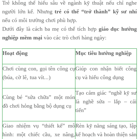
Trẻ không thể hiểu sâu về ngành kỹ thuật nếu chỉ nghe
người lớn kể. Nhưng
trẻ có thể “trở thành” kỹ sư nhí
nếu có môi trường chơi phù hợp.
Dưới đây là cách ba mẹ có thể tích hợp
giáo dục hướng
nghiệp mềm mại
vào các trò chơi hàng ngày:
Hoạt động
Mục tiêu hướng nghiệp
Chơi cùng con, gọi tên công cụ
Giúp con nhận biết công
(búa, cờ lê, tua vít...)
cụ và hiểu công dụng
Tạo cảm giác “nghề kỹ sư
Cùng bé “sửa chữa” một món
là nghề sửa – lắp – cải
đồ chơi hỏng bằng bộ dụng cụ
tiến”
Giao nhiệm vụ “thiết kế” mô
Rèn kỹ năng sáng tạo, lập
hình: một chiếc cầu, xe nâng,
kế hoạch và hoàn thiện sản