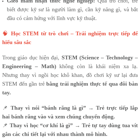
Gieo mầm nhận thức nghề nghiệp:
Qua trò chơi, trẻ
biết được kỹ sư là người làm gì, cần kỹ năng gì, và bắt
đầu có cảm hứng với lĩnh vực kỹ thuật.
🧠
Học STEM từ trò chơi – Trải nghiệm trực tiếp để
hiểu sâu sắc
Trong giáo dục hiện đại,
STEM (Science – Technology –
Engineering – Math)
không còn là khái niệm xa lạ.
Nhưng thay vì ngồi học khô khan, đồ chơi kỹ sư lại đưa
STEM đến gần trẻ
bằng trải nghiệm thực tế qua đôi bàn
tay.
📌
Thay vì nói “bánh răng là gì” → Trẻ trực tiếp lắp
hai bánh răng vào và xem chúng chuyển động.
📌
Thay vì học “cơ khí là gì” → Trẻ tự tay dùng tua vít
gắn các chi tiết lại với nhau thành mô hình.