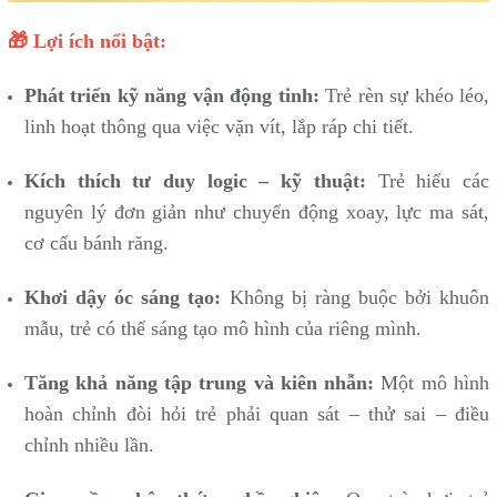
🎁 Lợi ích nổi bật:
Phát triển kỹ năng vận động tinh:
Trẻ rèn sự khéo léo,
linh hoạt thông qua việc vặn vít, lắp ráp chi tiết.
Kích thích tư duy logic – kỹ thuật:
Trẻ hiểu các
nguyên lý đơn giản như chuyển động xoay, lực ma sát,
cơ cấu bánh răng.
Khơi dậy óc sáng tạo:
Không bị ràng buộc bởi khuôn
mẫu, trẻ có thể sáng tạo mô hình của riêng mình.
Tăng khả năng tập trung và kiên nhẫn:
Một mô hình
hoàn chỉnh đòi hỏi trẻ phải quan sát – thử sai – điều
chỉnh nhiều lần.