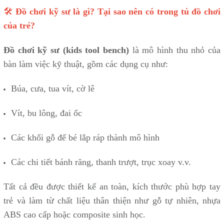
🛠️
Đồ chơi kỹ sư là gì? Tại sao nên có trong tủ đồ chơi
của trẻ?
Đồ chơi kỹ sư (kids tool bench)
là mô hình thu nhỏ của
bàn làm việc kỹ thuật, gồm các dụng cụ như:
Búa, cưa, tua vít, cờ lê
Vít, bu lông, đai ốc
Các khối gỗ để bé lắp ráp thành mô hình
Các chi tiết bánh răng, thanh trượt, trục xoay v.v.
Tất cả đều được thiết kế an toàn, kích thước phù hợp tay
trẻ và làm từ chất liệu thân thiện như gỗ tự nhiên, nhựa
ABS cao cấp hoặc composite sinh học.