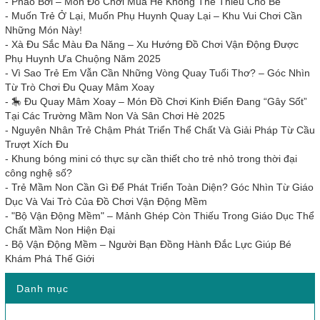
-
Phao Bơi – Món Đồ Chơi Mùa Hè Không Thể Thiếu Cho Bé
-
Muốn Trẻ Ở Lại, Muốn Phụ Huynh Quay Lại – Khu Vui Chơi Cần
Những Món Này!
-
Xà Đu Sắc Màu Đa Năng – Xu Hướng Đồ Chơi Vận Động Được
Phụ Huynh Ưa Chuộng Năm 2025
-
Vì Sao Trẻ Em Vẫn Cần Những Vòng Quay Tuổi Thơ? – Góc Nhìn
Từ Trò Chơi Đu Quay Mâm Xoay
-
🎠 Đu Quay Mâm Xoay – Món Đồ Chơi Kinh Điển Đang “Gây Sốt”
Tại Các Trường Mầm Non Và Sân Chơi Hè 2025
-
Nguyên Nhân Trẻ Chậm Phát Triển Thể Chất Và Giải Pháp Từ Cầu
Trượt Xích Đu
-
Khung bóng mini có thực sự cần thiết cho trẻ nhỏ trong thời đại
công nghệ số?
-
Trẻ Mầm Non Cần Gì Để Phát Triển Toàn Diện? Góc Nhìn Từ Giáo
Dục Và Vai Trò Của Đồ Chơi Vận Động Mềm
-
"Bộ Vận Động Mềm" – Mảnh Ghép Còn Thiếu Trong Giáo Dục Thể
Chất Mầm Non Hiện Đại
-
Bộ Vận Động Mềm – Người Bạn Đồng Hành Đắc Lực Giúp Bé
Khám Phá Thế Giới
Danh mục