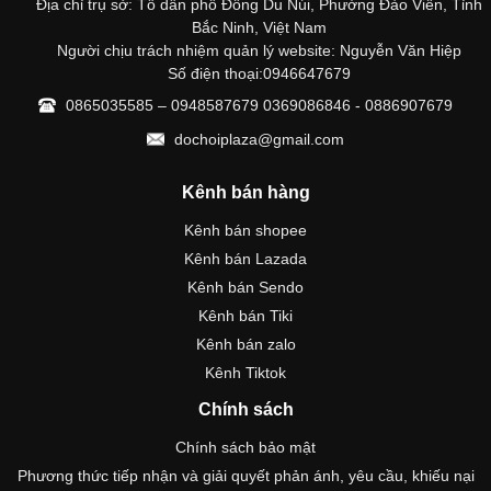
Địa chỉ trụ sở: Tổ dân phố Đông Du Núi, Phường Đào Viên, Tỉnh
Bắc Ninh, Việt Nam
Người chịu trách nhiệm quản lý website: Nguyễn Văn Hiệp
Số điện thoại:0946647679
0865035585 – 0948587679 0369086846 - 0886907679
dochoiplaza@gmail.com
Kênh bán hàng
Kênh bán shopee
Kênh bán Lazada
Kênh bán Sendo
Kênh bán Tiki
Kênh bán zalo
Kênh Tiktok
Chính sách
Chính sách bảo mật
Phương thức tiếp nhận và giải quyết phản ánh, yêu cầu, khiếu nại