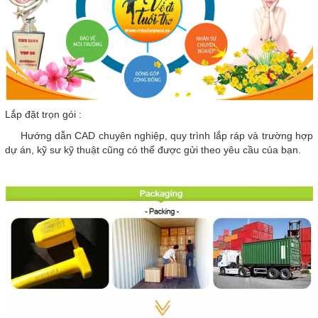
Lắp đặt trọn gói :
Hướng dẫn CAD chuyên nghiệp, quy trình lắp ráp và trường hợp
dự án, kỹ sư kỹ thuật cũng có thể được gửi theo yêu cầu của bạn.