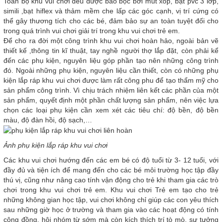
Toàn bộ khu vui chơi đều được bao bọc bởi mút xốp, bạt pvc 3 lớp,
simili ,bạt hiflex và thảm mềm che lấp các góc cạnh, vị trí cứng có
thể gây thương tích cho các bé, đảm bảo sự an toàn tuyệt đối cho
trong quá trình vui chơi giải trí trong khu vui chơi trẻ em.
Để cho ra đời một công trình khu vui chơi hoàn hảo, ngoài bản vẽ
thiết kế ,thông tin kĩ thuật, tay nghề người thợ lắp đặt, còn phải kể
đến các phụ kiện, nguyên liệu góp phần tạo nên những công trình
đó. Ngoài những phụ kiện, nguyên liệu cần thiết, còn có những phụ
kiện lắp ráp khu vui chơi được làm rất công phu để tạo thẩm mỹ cho
sản phẩm công trình. Vì chịu trách nhiệm liên kết các phần của một
sản phẩm, quyết định một phần chất lượng sản phẩm, nên việc lựa
chọn các loại phụ kiện cần xem xét các tiêu chí: độ bền, độ bền
màu, độ đàn hồi, độ sạch,…
Ảnh phụ kiện lắp ráp khu vui chơi
Các khu vui chơi hướng đến các em bé có độ tuổi từ 3- 12 tuổi, với
đầy đủ và tiện ích để mang đến cho các bé môi trường học tập đầy
thú vị, cũng như nâng cao tính vận động cho trẻ khi tham gia các trò
chơi trong khu vui chơi trẻ em. Khu vui chơi Trẻ em tạo cho trẻ
những không gian học tập, vui chơi không chỉ giúp các con yêu thích
sau những giờ học ở trường và tham gia vào các hoạt động có tính
cộng đồng, hội nhóm từ sớm mà còn kích thích trí tò mò, sự tưởng