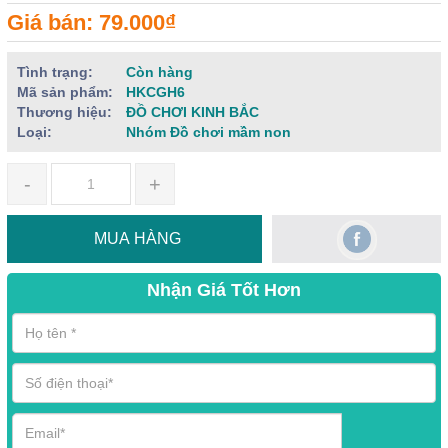
Giá bán: 79.000₫
Tình trạng:
Còn hàng
Mã sản phẩm:
HKCGH6
Thương hiệu:
ĐỒ CHƠI KINH BẮC
Loại:
Nhóm Đồ chơi mầm non
-
+
MUA HÀNG
Nhận Giá Tốt Hơn