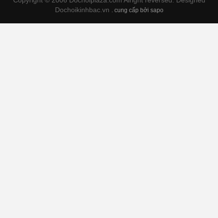
Copyright © 2006 Dochoiplaza.com Alright reversed. Designed
Dochoikinhbac.vn
.
cung cấp bởi sapo