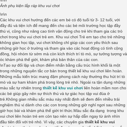
Ảnh phụ kiện lắp ráp khu vui chơi
\n\n
Các khu vui chơi hướng đến các em bé có độ tuổi từ 3- 12 tuổi, với
đầy đủ và tiện ích để mang đến cho các bé môi trường học tập đầy
thú vị, cũng như nâng cao tính vận động cho trẻ khi tham gia các trò
chơi trong khu vui chơi trẻ em. Khu vui chơi Trẻ em tạo cho trẻ những
không gian học tập, vui chơi không chỉ giúp các con yêu thích sau
những giờ học ở trường và tham gia vào các hoạt động có tính cộng
đồng, hội nhóm từ sớm mà còn kích thích trí tò mò, sự tưởng tượng và
óc khám phá thế giới, khám phá bản thân của các con.
\nTạo sự đối lập và chọn điểm nhấn bằng cấu trúc hình khối là một
trong những nguyên tắc cơ bản trong thiết kế khu vui chơi liên hoàn.
Những mẫu kiến trúc mang đậm phong cách này thường thu hút trí tò
mò và sự ham khám phá trong lòng trẻ nhỏ. Ngoài ra tận dụng những
màu sắc tự nhiên trong
thiết kế khu vui chơi
liên hoàn mầm non cho
các bé giúp gây nên sự thích thú và tự giác học tập vui đùa ở
trẻ.Không gian nhiều sắc màu này nhất định sẽ đem đến nhiều trải
nghiệm thú vị dành cho các con trong những giờ nghỉ ngơi sau những
giờ học bài và khám phá thế giới tri thức.Màu sắc đa dạng trong khu
vui chơi liên hoàn trẻ em còn tạo nên sự hấp dẫn ngay từ ánh nhìn
đầu tiên đối với trẻ nhỏ. Vì vậy, các chuyên gia
thiết kế khu vui