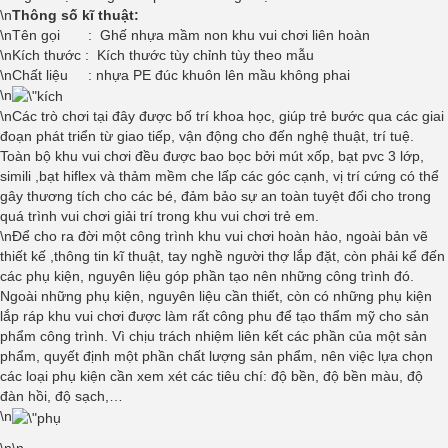
\n
Thông số kĩ thuật:
\nTên gọi : Ghế nhựa mầm non khu vui chơi liên hoàn
\nKích thước : Kích thước tùy chỉnh tùy theo mẫu
\nChất liệu : nhựa PE đúc khuôn lên mầu không phai
\n
\nCác trò chơi tại đây được bố trí khoa học, giúp trẻ bước qua các giai
đoạn phát triển từ giao tiếp, vận động cho đến nghệ thuật, trí tuệ.
Toàn bộ khu vui chơi đều được bao bọc bởi mút xốp, bạt pvc 3 lớp,
simili ,bạt hiflex và thảm mềm che lấp các góc cạnh, vị trí cứng có thể
gây thương tích cho các bé, đảm bảo sự an toàn tuyệt đối cho trong
quá trình vui chơi giải trí trong khu vui chơi trẻ em.
\nĐể cho ra đời một công trình khu vui chơi hoàn hảo, ngoài bản vẽ
thiết kế ,thông tin kĩ thuật, tay nghề người thợ lắp đặt, còn phải kể đến
các phụ kiện, nguyên liệu góp phần tạo nên những công trình đó.
Ngoài những phụ kiện, nguyên liệu cần thiết, còn có những phụ kiện
lắp ráp khu vui chơi được làm rất công phu để tạo thẩm mỹ cho sản
phẩm công trình. Vì chịu trách nhiệm liên kết các phần của một sản
phẩm, quyết định một phần chất lượng sản phẩm, nên việc lựa chọn
các loại phụ kiện cần xem xét các tiêu chí: độ bền, độ bền màu, độ
đàn hồi, độ sạch,…
\n
\n\n