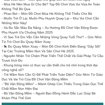
-
Mùa Hè Nên Mua Gì Cho Bé? Top Đồ Chơi Vừa Vui Vừa An Toàn
Không Thể Bỏ Qua
-
Phao Bơi – Món Đồ Chơi Mùa Hè Không Thể Thiếu Cho Bé
-
Muốn Trẻ Ở Lại, Muốn Phụ Huynh Quay Lại – Khu Vui Chơi Cần
Những Món Này!
-
Xà Đu Sắc Màu Đa Năng – Xu Hướng Đồ Chơi Vận Động Được
Phụ Huynh Ưa Chuộng Năm 2025
-
Vì Sao Trẻ Em Vẫn Cần Những Vòng Quay Tuổi Thơ? – Góc Nhìn
Từ Trò Chơi Đu Quay Mâm Xoay
-
🎠 Đu Quay Mâm Xoay – Món Đồ Chơi Kinh Điển Đang “Gây Sốt”
Tại Các Trường Mầm Non Và Sân Chơi Hè 2025
-
Nguyên Nhân Trẻ Chậm Phát Triển Thể Chất Và Giải Pháp Từ Cầu
Trượt Xích Đu
-
Khung bóng mini có thực sự cần thiết cho trẻ nhỏ trong thời đại
công nghệ số?
-
Trẻ Mầm Non Cần Gì Để Phát Triển Toàn Diện? Góc Nhìn Từ Giáo
Dục Và Vai Trò Của Đồ Chơi Vận Động Mềm
-
"Bộ Vận Động Mềm" – Mảnh Ghép Còn Thiếu Trong Giáo Dục Thể
Chất Mầm Non Hiện Đại
-
Bộ Vận Động Mềm – Người Bạn Đồng Hành Đắc Lực Giúp Bé
Khám Phá Thế Giới