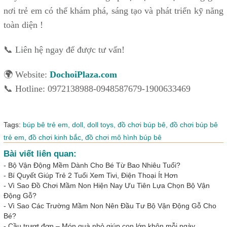
nơi trẻ em có thể khám phá, sáng tạo và phát triển kỹ năng
toàn diện !
📞 Liên hệ ngay để được tư vấn!
🌍 Website:
DochoiPlaza.com
📞 Hotline: 0972138988-0948587679-1900633469
Tags:
búp bê trẻ em,
doll,
doll toys,
đồ chơi búp bê,
đồ chơi búp bê
trẻ em,
đồ chơi kinh bắc,
đồ chơi mô hình búp bê
Bài viết liên quan:
-
Bộ Vận Động Mềm Dành Cho Bé Từ Bao Nhiêu Tuổi?
-
Bí Quyết Giúp Trẻ 2 Tuổi Xem Tivi, Điện Thoại Ít Hơn
-
Vì Sao Đồ Chơi Mầm Non Hiện Nay Ưu Tiên Lựa Chọn Bộ Vận
Động Gỗ?
-
Vì Sao Các Trường Mầm Non Nên Đầu Tư Bộ Vận Động Gỗ Cho
Bé?
-
Cầu trượt đơn – Món quà nhỏ giúp con lớn khôn mỗi ngày