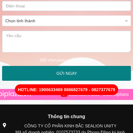
(Đồ chơi plaza Hỗ trợ Ngay )
GỬI NGAY
HOTLINE: 1900633469 0886827679 - 0827377679
Thông tin chung
CÔNG TY CỔ PHẦN KINH BẮC SEALION UNITY
Mã số doanh nghiệp: 0107573733 do Phong Đăng ký kinh