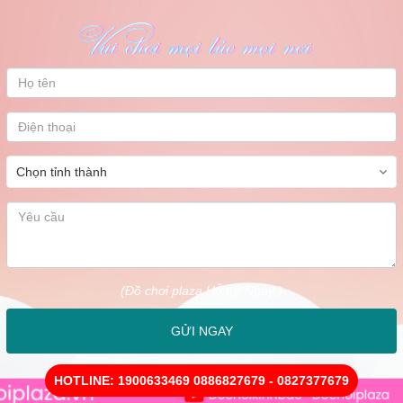
(Đồ chơi plaza Hỗ trợ Ngay )
GỬI NGAY
HOTLINE: 1900633469 0886827679 - 0827377679