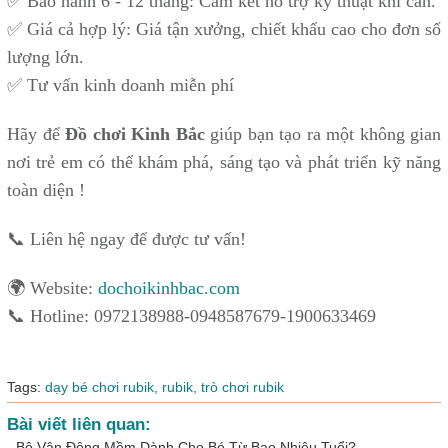
✅ Bảo hành 6 - 12 tháng: Cam kết hỗ trợ kỹ thuật khi cần.
✅ Giá cả hợp lý: Giá tận xưởng, chiết khấu cao cho đơn số
lượng lớn.
✅ Tư vấn kinh doanh miễn phí
Hãy để
Đồ chơi Kinh Bắc
giúp bạn tạo ra một không gian
nơi trẻ em có thể khám phá, sáng tạo và phát triển kỹ năng
toàn diện !
📞 Liên hệ ngay để được tư vấn!
🌍 Website:
dochoikinhbac.com
📞 Hotline: 0972138988-0948587679-1900633469
Tags:
dạy bé chơi rubik,
rubik,
trò chơi rubik
Bài viết liên quan:
-
Bộ Vận Động Mềm Dành Cho Bé Từ Bao Nhiêu Tuổi?