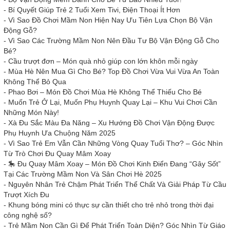
-
Bí Quyết Giúp Trẻ 2 Tuổi Xem Tivi, Điện Thoại Ít Hơn
-
Vì Sao Đồ Chơi Mầm Non Hiện Nay Ưu Tiên Lựa Chọn Bộ Vận
Động Gỗ?
-
Vì Sao Các Trường Mầm Non Nên Đầu Tư Bộ Vận Động Gỗ Cho
Bé?
-
Cầu trượt đơn – Món quà nhỏ giúp con lớn khôn mỗi ngày
-
Mùa Hè Nên Mua Gì Cho Bé? Top Đồ Chơi Vừa Vui Vừa An Toàn
Không Thể Bỏ Qua
-
Phao Bơi – Món Đồ Chơi Mùa Hè Không Thể Thiếu Cho Bé
-
Muốn Trẻ Ở Lại, Muốn Phụ Huynh Quay Lại – Khu Vui Chơi Cần
Những Món Này!
-
Xà Đu Sắc Màu Đa Năng – Xu Hướng Đồ Chơi Vận Động Được
Phụ Huynh Ưa Chuộng Năm 2025
-
Vì Sao Trẻ Em Vẫn Cần Những Vòng Quay Tuổi Thơ? – Góc Nhìn
Từ Trò Chơi Đu Quay Mâm Xoay
-
🎠 Đu Quay Mâm Xoay – Món Đồ Chơi Kinh Điển Đang “Gây Sốt”
Tại Các Trường Mầm Non Và Sân Chơi Hè 2025
-
Nguyên Nhân Trẻ Chậm Phát Triển Thể Chất Và Giải Pháp Từ Cầu
Trượt Xích Đu
-
Khung bóng mini có thực sự cần thiết cho trẻ nhỏ trong thời đại
công nghệ số?
-
Trẻ Mầm Non Cần Gì Để Phát Triển Toàn Diện? Góc Nhìn Từ Giáo