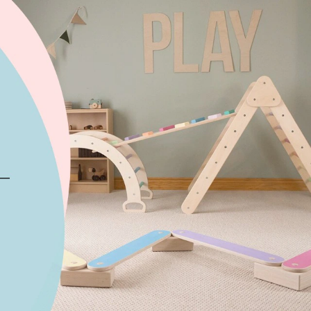
×
Bạn
eo 3D
ng mầm