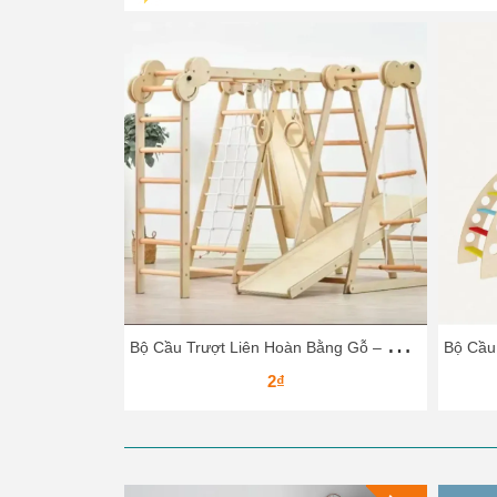
B
ộ Cầu Trượt Liên Hoàn Bằng Gỗ – Vận Động Leo Núi, Trượt Dốc Cho Bé
2₫