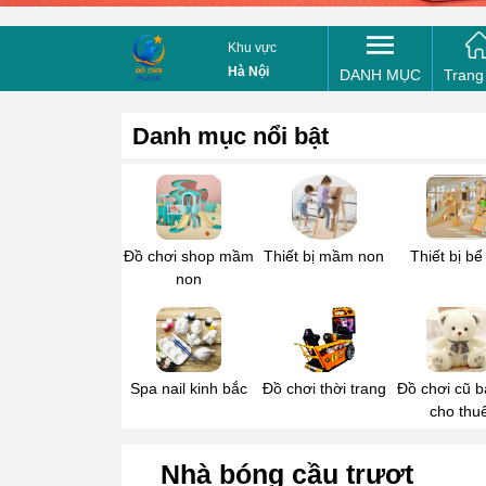
Mua bổ 
Khu vực
Tên của
Hà Nội
DANH MỤC
Trang
Danh mục nổi bật
Điện th
Tin nhắ
Đồ chơi shop mầm
Thiết bị mầm non
Thiết bị bể
non
Spa nail kinh bắc
Đồ chơi thời trang
Đồ chơi cũ b
cho thu
Nhà bóng cầu trượt