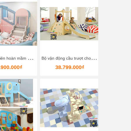
N
hà bóng liên hoàn mầm non 5
B
ộ vận động cầu trượt cho bé Bằng gỗ Size 300x150x170 Cm Happy Kids Wood Slide
.900.000₫
38.799.000₫
71.92