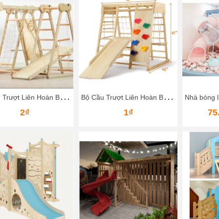
B
ộ Cầu Trượt Liên Hoàn Bằng Gỗ – Vận Động Leo Núi, Trượt Dốc Cho Bé
B
ộ Cầu Trượt Liên Hoàn Bằng Gỗ Cho Bé – Khu Vui Chơi Mini Ngay Tại Nhà
2₫
1₫
75