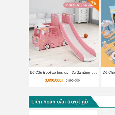
- 47%
B
ộ Cầu trượt xe bus xích đu đa năng HKCCT8
3.690.000₫
6.990.000₫
Liên hoàn cầu trượt gỗ