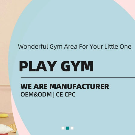
ại Tin Nhắn Chúng Tôi Sẽ Gọi Lại Cho 
!
n tâm đến loại sản phẩm nào của chúng tôi?
*
trò chơi khu vui chơi trong nhà
Đầu tư trò chơi khu vui chơi ngoài trời
Dịch vụ tư vấn quy hoạch thiết thế vid
rò chơi đồ chơi rời, nguyên liệ phụ kiện
trọn gói
Đầu tư thiết kế thi công nội thất trườ
 tư vấn đổi mới, bảo trì, bảo dưỡng
non
hu vui chơi tổ hợp giải trí
ch mua hàng
*
kinh doanh cá nhân
Đầu tư kinh doanh chung
sử dụng cho gia đình
Mua cho tổ chức công ty