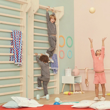
Để L
Sớm
Bạn qua
Đầu tư 
Đầu tư t
Dịch vụ
Đầu tư k
Mục đí
Đầu tư 
Đầu tư 