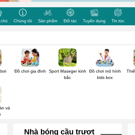
sung cho cơ sở, cửa hàng kinh doanh
 bạn
*
Doanh nghiệp/ Tổ chức
 chủ
Chúng tôi
Sản phẩm
Đối tác
Tuyển dụng
Tin tức
oại
*
Thư điện tử
*
n của bạn
*
 bơi
Đồ chơi gia đình
Sport Maseger kinh
Đồ chơi mô hình
Thiế
bắc
kids box
án và
ê
Gửi đi
Nhà bóng cầu trượt