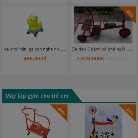
- 25%
- 2%
X
e đạp 3 bánh có ghế ngồi đằng sau TKCCC5-2
Ô
tô chòi chân mẫu mới HKCXC09
2.376.000₫
2.297.300₫
3.152.000₫
2.353.000₫
Máy tập gym cho trẻ em
- 21%