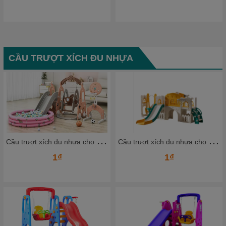
CẦU TRƯỢT XÍCH ĐU NHỰA
C
ầu trượt xích đu nhựa cho bé CTXDN09_ Dochoikinhbac
C
ầu trượt xích đu nhựa cho bé CTXDN07_ Dochoikinhbac
1₫
1₫