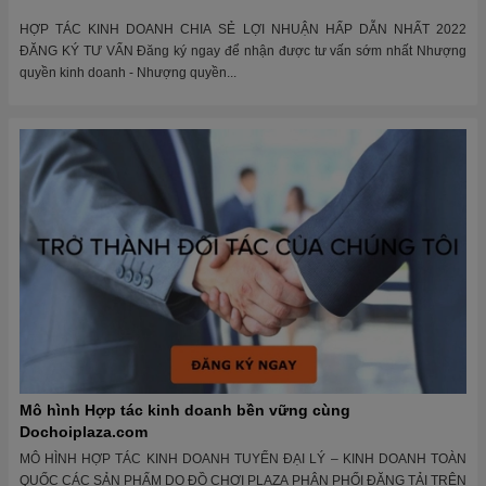
HỢP TÁC KINH DOANH CHIA SẺ LỢI NHUẬN HẤP DẪN NHẤT 2022
ĐĂNG KÝ TƯ VẤN Đăng ký ngay để nhận được tư vấn sớm nhất Nhượng
quyền kinh doanh - Nhượng quyền...
Mô hình Hợp tác kinh doanh bền vững cùng
Dochoiplaza.com
MÔ HÌNH HỢP TÁC KINH DOANH TUYỂN ĐẠI LÝ – KINH DOANH TOÀN
QUỐC CÁC SẢN PHẨM DO ĐỒ CHƠI PLAZA PHÂN PHỐI ĐĂNG TẢI TRÊN