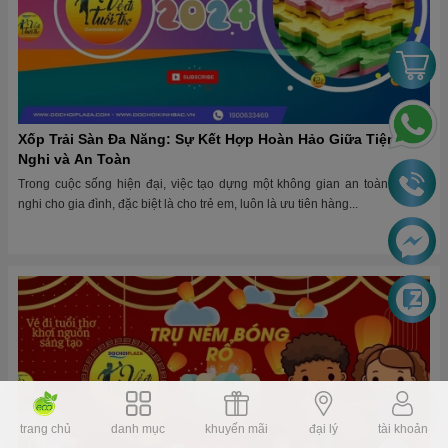
Xốp Trải Sàn Đa Năng: Sự Kết Hợp Hoàn Hảo Giữa Tiện
Nghi và An Toàn
Trong cuộc sống hiện đại, việc tạo dựng một không gian an toàn và tiện
nghi cho gia đình, đặc biệt là cho trẻ em, luôn là ưu tiên hàng...
trang chủ
danh mục
khuyến mãi
đại lý
tài khoản