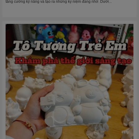
tăng cường kỹ năng và tạo ra những kỷ niệm đáng nhớ. Dưới...