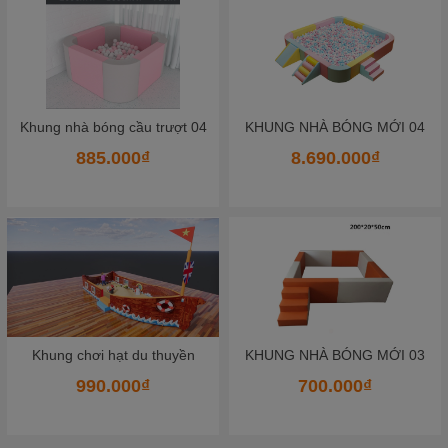
K
hung nhà bóng mềm bọc da 02
KHUNG NHÀ BÓNG MỚI 04
8.690.000₫
652.500₫
KHUNG NHÀ BÓNG MỚI 03
KHUNG NHÀ BÓNG MỚI 01
700.000₫
700.000₫