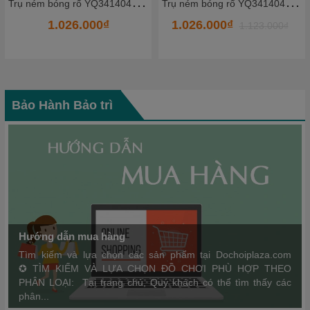
T
rụ ném bóng rổ YQ341404_2 - HKCBR8
T
rụ ném bóng rổ YQ3513101-6 - HKCBR6
1.026.000₫
1.944.000₫
1.123.000₫
2.189.000₫
Bảo Hành Bảo trì
Hướng dẫn mua hàng
Tìm kiếm và lựa chọn các sản phẩm tại Dochoiplaza.com
✪ TÌM KIẾM VÀ LỰA CHỌN ĐỒ CHƠI PHÙ HỢP THEO
PHÂN LOẠI: Tại trang chủ, Quý khách có thể tìm thấy các
phân...