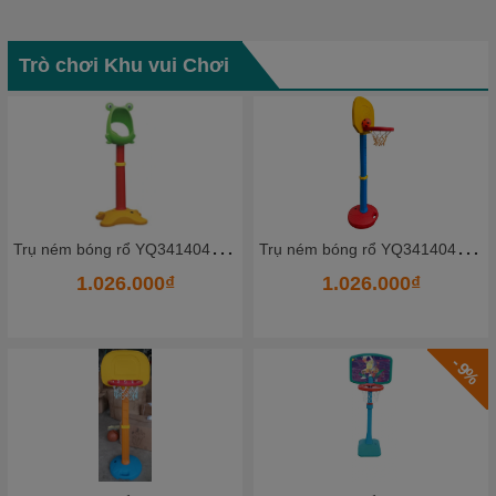
Trò chơi Khu vui Chơi
- 14%
T
rụ ném bóng rổ YQ341404_3 - HKCBR9
T
rụ ném bóng rổ YQ341404_1 - HKCBR7
1.026.000₫
1.620.000₫
1.887.000₫
- 11%
- 9%