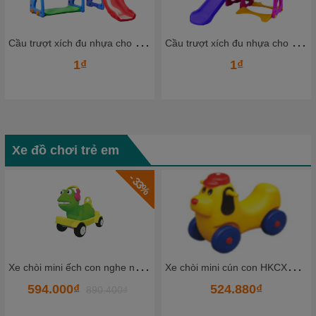
C
ầu trượt xích đu nhựa cho bé CTXDN08_ Dochoikinhbac
C
ầu trượt xích đu nhựa cho bé CTXDN06_ Dochoikinhbac
1₫
1₫
Xe đồ chơi trẻ em
- 26%
X
e chòi mini cún con HKCXC02-5
X
e đạp 3 bánh 1 chỗ -TQ TKCCC5-1
524.880₫
1.620.000₫
2.189.000₫