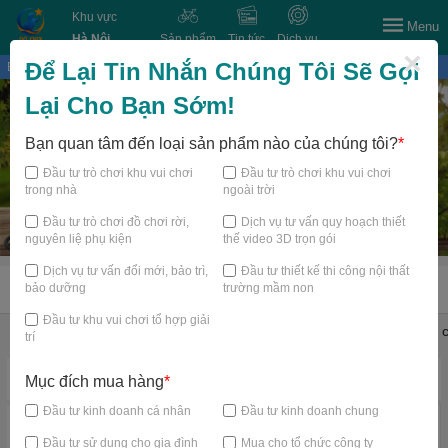
Khu vực
Menu
Hà Nội
Sản phẩm
Tin tức
Dịch vụ
×
Để Lại Tin Nhắn Chúng Tôi Sẽ Gọi
Bạn đang xem tại
Lại Cho Bạn Sớm!
Bạn quan tâm đến loại sản phẩm nào của chúng tôi?
*
Đầu tư trò chơi khu vui chơi
Đầu tư trò chơi khu vui chơi
trong nhà
ngoài trời
Đầu tư trò chơi đồ chơi rời,
Dịch vụ tư vấn quy hoạch thiết
nguyên liệ phụ kiện
thế video 3D trọn gói
Dịch vụ tư vấn đổi mới, bảo trì,
Đầu tư thiết kế thi công nội thất
bảo dưỡng
trường mầm non
TRANG CHỦ
Đầu tư khu vui chơi tổ hợp giải
Đồ chơi shop mầm non
Thiết bị mầm non
Thiết bị bể bơi
Đồ c
trí
Danh mục nổi bật
Mục đích mua hàng
*
Đầu tư kinh doanh cá nhân
Đầu tư kinh doanh chung
Đầu tư sử dụng cho gia đình
Mua cho tổ chức công ty