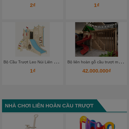
2₫
1₫
B
ộ Cầu Trượt Leo Núi Liên Hoàn Bằng Gỗ Cao Cấp – Không Gian Vận Động Mini Cho Bé Ngay Tại Nhà
B
ộ liên hoàn gỗ cầu trượt mẫu mới
1₫
42.000.000₫
NHÀ CHƠI LIÊN HOÀN CẦU TRƯỢT