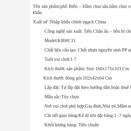
Tên sản phẩm:phổ Biến – Hầm chui sâu,hầm chui co
khẩu
Xuất sứ :Nhập khẩu chính ngạch China
Công nghệ sản xuất: Tiêu Châu âu – bền bỉ chống
Model:KBHC11
Chất liệu cấu tạo: Chất nhựa nguyên sinh PP an
Tuổi vui chơi:1-7
Kích thước sản phẩm: Size 160x175x103 Cm
Kích thước đóng gói:102x42x64 Cm
Lắp đặt: Tự lắp đặt theo hướng dẫn hoặc thuê lắ
Mầu sắc:Tùy chọn
Nơi vui chơi phù hợp:Gia đình,Nhà trẻ,Mầm non,
Chi tiết giao hàng:Kể từ khi đặt hàng 1 -7 ngà
Khối lượng hàng: Tiêu chuẩn