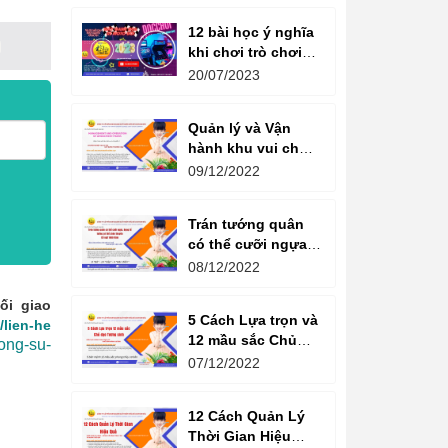
12 bài học ý nghĩa
khi chơi trò chơi
máy game đua xe
20/07/2023
moto đôi
Quản lý và Vận
hành khu vui chơi
giải trí -
09/12/2022
Management and
Operation of
Trán tướng quân
amusement parks
có thể cưỡi ngựa,
Bụng tể tướng có
08/12/2022
thể chèo thuyền
Cổ ngữ 1000 Năm.
ối giao
5 Cách Lựa trọn và
/lien-he
12 mầu sắc Chủ
ong-su-
đạo Tương sinh
07/12/2022
Kiến tạo không
gian khởi sinh
12 Cách Quản Lý
năng lượng
Thời Gian Hiệu