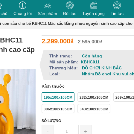
 chủ
Chúng tôi
Sản phẩm
Đối tác
Tuyển dụng
Tin tức
 con sâu cho bé KBHC11 Mầu sắc Bằng nhựa nguyên sinh cao cấp cho
 KBHC11
2.299.000₫
2.595.000₫
nh cao cấp
Tình trạng:
Còn hàng
Mã sản phẩm:
KBHC011
Thương hiệu:
ĐỒ CHƠI KINH BẮC
Loại:
Nhóm Đồ chơi Khu vui c
Kích thước
195x100x105CM
232x100x105CM
269x100x
306x100x105CM
343x100x105CM
SỐ LƯỢNG
-
+