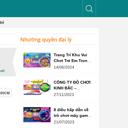
 bé
Nhường quyền đại lý
Trang Trí Khu Vui
Chơi Trẻ Em Trong
Nhà Như Thế Nào
14/06/2024
hơi
Để Thu Hút Trẻ?
CÔNG TY ĐỒ CHƠI
KINH BẮC –
105CM
CHỨNG CHỈ ISO
27/11/2023
9001:2015
8 điều hấp dẫn về
trò chơi máy game
bắn súng
21/07/2023