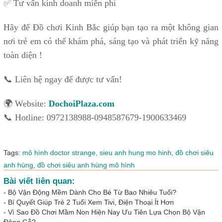
✅ Tư vấn kinh doanh miễn phí
Hãy để Đồ chơi Kinh Bắc giúp bạn tạo ra một không gian
nơi trẻ em có thể khám phá, sáng tạo và phát triển kỹ năng
toàn diện !
📞 Liên hệ ngay để được tư vấn!
🌍 Website:
DochoiPlaza.com
📞 Hotline: 0972138988-0948587679-1900633469
Tags:
mô hình doctor strange,
sieu anh hung mo hinh,
đồ chơi siêu
anh hùng,
đồ chơi siêu anh hùng mô hình
Bài viết liên quan:
-
Bộ Vận Động Mềm Dành Cho Bé Từ Bao Nhiêu Tuổi?
-
Bí Quyết Giúp Trẻ 2 Tuổi Xem Tivi, Điện Thoại Ít Hơn
-
Vì Sao Đồ Chơi Mầm Non Hiện Nay Ưu Tiên Lựa Chọn Bộ Vận
Động Gỗ?