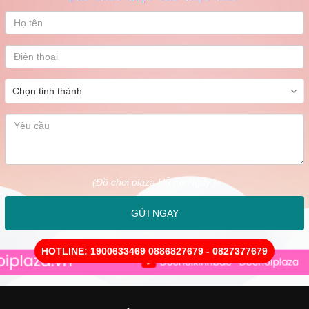
(Đồ chơi plaza Hỗ trợ Ngay )
GỬI NGAY
HOTLINE: 1900633469 0886827679 - 0827377679