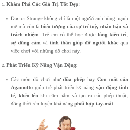
Khám Phá Các Giá Trị Tốt Đẹp
:
Doctor Strange không chỉ là một người anh hùng mạnh
mẽ mà còn là
biểu tượng của sự trí tuệ, nhân hậu và
trách nhiệm
. Trẻ em có thể học được
lòng kiên trì
,
sự dũng cảm
và
tinh thần giúp đỡ người khác
qua
việc chơi với những đồ chơi này.
Phát Triển Kỹ Năng Vận Động
:
Các món đồ chơi như
đũa phép
hay
Con mắt của
Agamotto
giúp trẻ phát triển kỹ năng
vận động tinh
tế
,
khéo léo
khi cầm nắm và tạo ra các phép thuật,
đồng thời rèn luyện khả năng
phối hợp tay-mắt
.