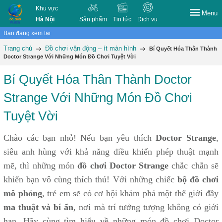
Khu vực
Menu
Hà Nội
Sản phẩm
Tin tức
Dịch vụ
Bạn đang xem tại
Trang chủ
Đồ chơi vận động – ít màn hình
Bí Quyết Hóa Thân Thành
Doctor Strange Với Những Món Đồ Chơi Tuyệt Vời
Bí Quyết Hóa Thân Thành Doctor
Strange Với Những Món Đồ Chơi
Tuyệt Vời
Chào các bạn nhỏ! Nếu bạn yêu thích
Doctor Strange
,
siêu anh hùng với khả năng điều khiển phép thuật mạnh
mẽ, thì những món
đồ chơi Doctor Strange
chắc chắn sẽ
khiến bạn vô cùng thích thú! Với những chiếc
bộ đồ chơi
mô phỏng
, trẻ em sẽ có cơ hội khám phá một thế giới đầy
ma thuật và bí ẩn
, nơi mà trí tưởng tượng không có giới
hạn. Hãy cùng tìm hiểu về những món đồ chơi Doctor