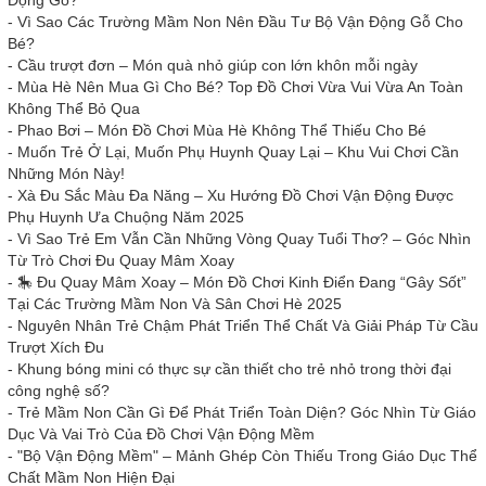
-
Vì Sao Các Trường Mầm Non Nên Đầu Tư Bộ Vận Động Gỗ Cho
Bé?
-
Cầu trượt đơn – Món quà nhỏ giúp con lớn khôn mỗi ngày
-
Mùa Hè Nên Mua Gì Cho Bé? Top Đồ Chơi Vừa Vui Vừa An Toàn
Không Thể Bỏ Qua
-
Phao Bơi – Món Đồ Chơi Mùa Hè Không Thể Thiếu Cho Bé
-
Muốn Trẻ Ở Lại, Muốn Phụ Huynh Quay Lại – Khu Vui Chơi Cần
Những Món Này!
-
Xà Đu Sắc Màu Đa Năng – Xu Hướng Đồ Chơi Vận Động Được
Phụ Huynh Ưa Chuộng Năm 2025
-
Vì Sao Trẻ Em Vẫn Cần Những Vòng Quay Tuổi Thơ? – Góc Nhìn
Từ Trò Chơi Đu Quay Mâm Xoay
-
🎠 Đu Quay Mâm Xoay – Món Đồ Chơi Kinh Điển Đang “Gây Sốt”
Tại Các Trường Mầm Non Và Sân Chơi Hè 2025
-
Nguyên Nhân Trẻ Chậm Phát Triển Thể Chất Và Giải Pháp Từ Cầu
Trượt Xích Đu
-
Khung bóng mini có thực sự cần thiết cho trẻ nhỏ trong thời đại
công nghệ số?
-
Trẻ Mầm Non Cần Gì Để Phát Triển Toàn Diện? Góc Nhìn Từ Giáo
Dục Và Vai Trò Của Đồ Chơi Vận Động Mềm
-
"Bộ Vận Động Mềm" – Mảnh Ghép Còn Thiếu Trong Giáo Dục Thể
Chất Mầm Non Hiện Đại