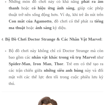
Những món đồ chơi này có khả năng
phát ra âm
thanh
hoặc
có hiệu ứng ánh sáng
, giúp các phép
thuật trở nên sống động hơn. Ví dụ, khi trẻ ấn nút trên
Con mắt của Agamotto
, đồ chơi có thể phát ra
tiếng
ma thuật
hoặc
ánh sáng
kỳ diệu.
Bộ Đồ Chơi Doctor Strange & Các Nhân Vật Marvel
:
Bộ đồ chơi này không chỉ có Doctor Strange mà còn
bao gồm các
nhân vật khác trong vũ trụ Marvel
như
Spider-Man
,
Iron Man
,
Thor
. Trẻ em có thể tạo ra
các trận chiến giữa
những siêu anh hùng
này và đối
mặt với các thế lực đen tối trong cuộc phiêu lưu kỳ
thú.