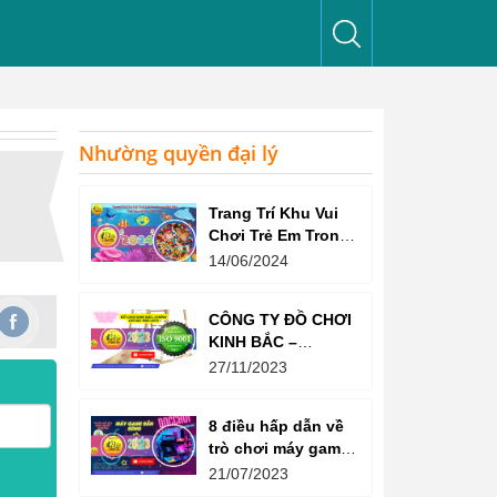
Nhường quyền đại lý
Trang Trí Khu Vui
Chơi Trẻ Em Trong
Nhà Như Thế Nào
14/06/2024
Để Thu Hút Trẻ?
CÔNG TY ĐỒ CHƠI
KINH BẮC –
CHỨNG CHỈ ISO
27/11/2023
9001:2015
8 điều hấp dẫn về
trò chơi máy game
bắn súng
21/07/2023