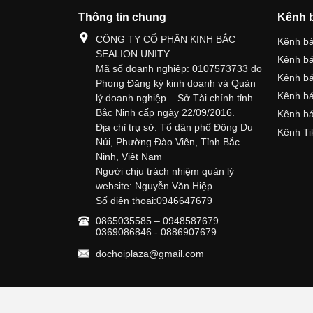
Thông tin chung
Kênh 
CÔNG TY CỔ PHẦN KINH BẮC
Kênh b
SEALION UNITY
Kênh b
Mã số doanh nghiệp: 0107573733 do
Kênh b
Phong Đăng ký kinh doanh và Quản
Kênh bá
lý doanh nghiệp – Sở Tài chính tỉnh
Bắc Ninh cấp ngày 22/09/2016.
Kênh bá
Địa chỉ trụ sở: Tổ dân phố Đông Du
Kênh Ti
Núi, Phường Đào Viên, Tỉnh Bắc
Ninh, Việt Nam
Người chịu trách nhiệm quản lý
website: Nguyễn Văn Hiệp
Số điện thoại:0946647679
0865035585 – 0948587679
0369086846 - 0886907679
dochoiplaza@gmail.com