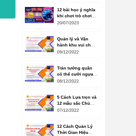
12 bài học ý nghĩa
khi chơi trò chơi
máy game đua xe
20/07/2023
moto đôi
Quản lý và Vận
hành khu vui chơi
giải trí -
09/12/2022
Management and
Operation of
Trán tướng quân
amusement parks
có thể cưỡi ngựa,
Bụng tể tướng có
08/12/2022
thể chèo thuyền
Cổ ngữ 1000 Năm.
5 Cách Lựa trọn và
12 mầu sắc Chủ
đạo Tương sinh
07/12/2022
Kiến tạo không
gian khởi sinh
12 Cách Quản Lý
năng lượng
Thời Gian Hiệu