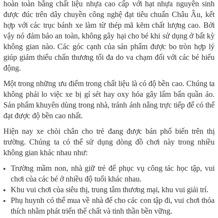
hoàn toàn bằng chất liệu nhựa cao cấp với hạt nhựa nguyên sinh
được đúc trên dây chuyền công nghệ đạt tiêu chuẩn Châu Âu, kết
hợp với các trục bánh xe làm từ thép mã kẽm chất lượng cao. Bởi
vậy nó đảm bảo an toàn, không gây hại cho bé khi sử dụng ở bất kỳ
không gian nào. Các góc cạnh của sản phẩm được bo tròn hợp lý
giúp giảm thiểu chấn thương tối đa do va chạm đối với các bé hiếu
động.
Một trong những ưu điểm trong chất liệu là có độ bền cao. Chúng ta
không phải lo việc xe bị gỉ sét hay oxy hóa gây lấm bẩn quần áo.
Sản phẩm khuyên dùng trong nhà, tránh ánh nắng trực tiếp để có thể
đạt được độ bền cao nhất.
Hiện nay xe chòi chân cho trẻ đang được bán phổ biến trên thị
trường. Chúng ta có thể sử dụng dòng đồ chơi này trong nhiều
không gian khác nhau như:
Trường mầm non, nhà giữ trẻ để phục vụ công tác học tập, vui
chơi của các bé ở nhiều độ tuổi khác nhau.
Khu vui chơi của siêu thị, trung tâm thương mại, khu vui giải trí.
Phụ huynh có thể mua về nhà để cho các con tập đi, vui chơi thỏa
thích nhằm phát triển thể chất và tinh thần bền vững.