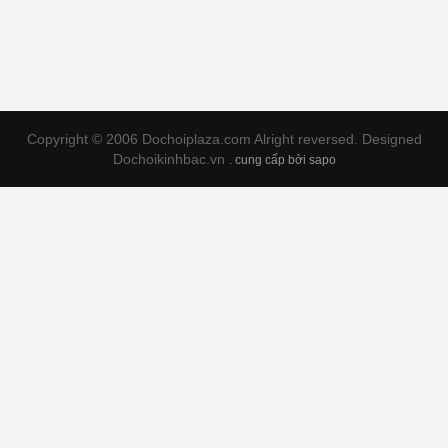
Copyright © 2006 Dochoiplaza.com Alright reversed. Designed
Dochoikinhbac.vn
.
cung cấp bởi sapo