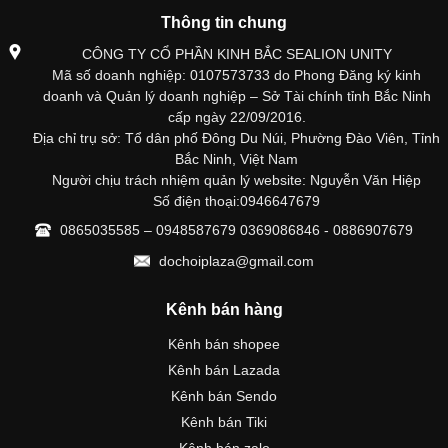
Thông tin chung
CÔNG TY CỔ PHẦN KINH BẮC SEALION UNITY
Mã số doanh nghiệp: 0107573733 do Phong Đăng ký kinh
doanh và Quản lý doanh nghiệp – Sở Tài chính tỉnh Bắc Ninh
cấp ngày 22/09/2016.
Địa chỉ trụ sở: Tổ dân phố Đông Du Núi, Phường Đào Viên, Tỉnh
Bắc Ninh, Việt Nam
Người chịu trách nhiệm quản lý website: Nguyễn Văn Hiệp
Số điện thoại:0946647679
0865035585 – 0948587679 0369086846 - 0886907679
dochoiplaza@gmail.com
Kênh bán hàng
Kênh bán shopee
Kênh bán Lazada
Kênh bán Sendo
Kênh bán Tiki
Kênh bán zalo