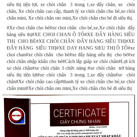
siêu thị tiện lợi, xe chòi chân 3 trong 1,xe đẩy chân, xe chòi
chân, Xe chòi chân cao cấp, thanh lý xe chòi chân cho bé,xe chòi
chân mini, Xe chòi chân oto mini,Xe chòi chân cho bé đi siêu thị.
#Xe choi chân cho bé#xe choi chân cho bé,xe,Xe chòi chân đẩy
hàng siêu thị#XE CHOI CHAN Ô TÔ#XE ĐẨY HÀNG SIÊU
THỊ CHO BÉ#XE CHÒI CHÂN ĐẨY HÀNG SIÊU THỊ#XE
ĐẨY HÀNG SIÊU THỊ#XE DAY HANG SIEU THỊ Ô TÔ#xe
choi chan#xe chòi chân cho bé#xe đẩy hàng siêu thị cho bé#xe
chòi chân nhập khẩu cho bé#Cách lắp giáp xe chòi chân#Lợi ích
xe chòi chân#xe chòi chân 3 chức năng #xe chòi chân trở hàng
siêu thị tiện lợi#xe chòi chân 3 trong 1,xe đẩy chân#xe chòi
chân#Xe chòi chân cao cấp#thanh lý xe chòi chân cho bé,xe chòi
chân mini#Xe chòi chân oto mini,Xe chòi chân cho bé đi siêu thị