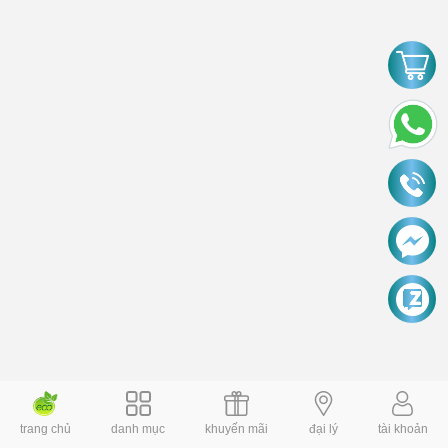
trang chủ
danh mục
khuyến mãi
đại lý
tài khoản