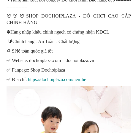
--------------
🌸🌸🌸SHOP DOCHOIPLAZA - ĐỒ CHƠI CAO CẤP
CHÍNH HÃNG
⛔Hàng nhập khẩu chính ngạch có chứng nhận KĐCL
🔰Chính hãng - An Toàn - Chất lượng
♻️ Sỉ/lẻ toàn quốc giá tốt
✅ Website: dochoiplaza.com – dochoiplaza.vn
✅ Fanpage: Shop Dochoiplaza
✅ Địa chỉ:
https://dochoiplaza.com/lien-he