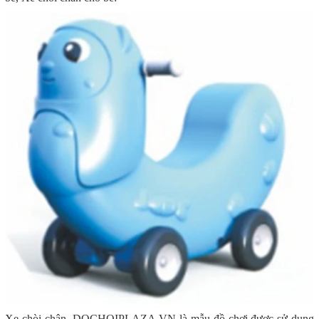
Xe chòi chân DOCHOIPLAZA.VN là mẫu đồ chơi được sử dụng