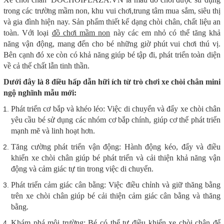
trong các trường mầm non, khu vui chơi,trung tâm mua sắm, siêu thị
và gia đình hiện nay. Sản phẩm thiết kế dạng chòi chân, chất liệu an
toàn. Với loại
đồ chơi mầm non
này các em nhỏ có thể tăng khả
năng vận động, mang đến cho bé những giờ phút vui chơi thú vị.
Bên cạnh đó xe còn có khả năng giúp bé tập đi, phát triển toàn diện
về cả thế chất lẫn tinh thần.
Dưới đây là 8 điều hấp dẫn hữi ích từ trò chơi xe chòi chân mini
ngộ nghĩnh mẫu mới:
Phát triển cơ bắp và khéo léo: Việc di chuyển và đẩy xe chòi chân
yêu cầu bé sử dụng các nhóm cơ bắp chính, giúp cơ thể phát triển
mạnh mẽ và linh hoạt hơn.
Tăng cường phát triển vận động: Hành động kéo, đẩy và điều
khiển xe chòi chân giúp bé phát triển và cải thiện khả năng vận
động và cảm giác tự tin trong việc di chuyển.
Phát triển cảm giác cân bằng: Việc điều chỉnh và giữ thăng bằng
trên xe chòi chân giúp bé cải thiện cảm giác cân bằng và thăng
bằng.
Khám phá môi trường: Bé có thể tự điều khiển xe chòi chân để