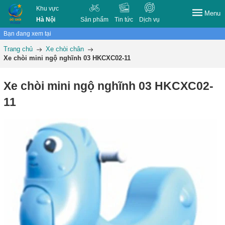
Khu vực
Menu
Hà Nội
Sản phẩm
Tin tức
Dịch vụ
Bạn đang xem tại
Trang chủ
Xe chòi chân
Xe chòi mini ngộ nghĩnh 03 HKCXC02-11
Xe chòi mini ngộ nghĩnh 03 HKCXC02-
11