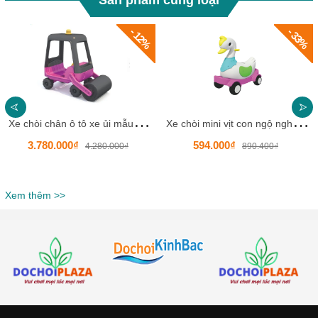
Sản phẩm cùng loại
- 12%
- 33%
X
e chòi chân ô tô xe ủi mẫu mới cho bé HKCXC014-3
X
e chòi mini vịt con ngộ nghĩnh HKCXC02-8
3.780.000₫
594.000₫
4.280.000₫
890.400₫
Xem thêm >>