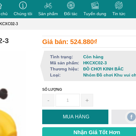
 chủ
Chúng tôi
Sản phẩm
Đối tác
Tuyển dụng
Tin tức
HKCXC02-3
2-3
Giá bán: 524.880₫
Tình trạng:
Còn hàng
Mã sản phẩm:
HKCXC02-3
Thương hiệu:
ĐỒ CHƠI KINH BẮC
Loại:
Nhóm Đồ chơi Khu vui c
SỐ LƯỢNG
-
+
MUA HÀNG
Nhận Giá Tốt Hơn