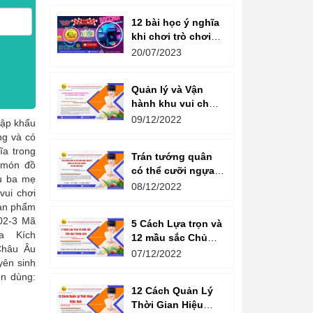
12 bài học ý nghĩa
khi chơi trò chơi
máy game đua xe
20/07/2023
moto đôi
Quản lý và Vận
hành khu vui chơi
giải trí -
09/12/2022
hập khẩu
Management and
ng và có
Operation of
ĩa trong
Trán tướng quân
amusement parks
à món đồ
có thể cưỡi ngựa,
ều ba mẹ
Bụng tể tướng có
08/12/2022
vui chơi
thể chèo thuyền
sản phẩm
Cổ ngữ 1000 Năm.
02-3 Mã
5 Cách Lựa trọn và
a Kích
12 mầu sắc Chủ
Châu Âu
đạo Tương sinh
07/12/2022
yên sinh
Kiến tạo không
n dùng:
gian khởi sinh
12 Cách Quản Lý
năng lượng
Thời Gian Hiệu