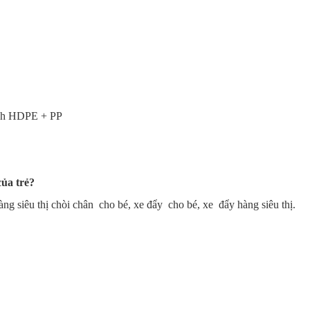
sinh HDPE + PP
của trẻ?
ng siêu thị chòi chân cho bé, xe đẩy cho bé, xe đẩy hàng siêu thị.