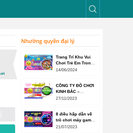
Nhường quyền đại lý
Trang Trí Khu Vui
Chơi Trẻ Em Trong
Nhà Như Thế Nào
14/06/2024
hơi
Để Thu Hút Trẻ?
CÔNG TY ĐỒ CHƠI
KINH BẮC –
CHỨNG CHỈ ISO
27/11/2023
9001:2015
8 điều hấp dẫn về
trò chơi máy game
bắn súng
21/07/2023