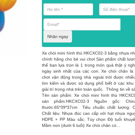
Nhận ngay
Xe chòi mini hình thú HKCXC02-3 bằng nhựa n
chính hãng cho bé vui chơi Sản phẩm chất lượ
thể bạn lựa trọn là 1 trong món quà thật ý ngh
ngày sinh nhất của các con. Xe chòi chân l
chơi vận động trong nhà ngoài trời được nhi
tìm kiếm và được sử dụng phổ biết ở các khu 
giải trí trong nhà trên toàn quốc. Thông tin về 
Tên sản phẩm: Xe chòi mini hình thú HKCXC
sản phẩm:HKCXC02-3 Nguồn gốc: Chin
thước:65*39*37cm Tiêu chuẩn chất lượng: 
Chất liệu: Nhựa đúc cao cấp với hạt nhựa ngu
HDPE + PP Màu sắc: Tùy chọn Độ tuổi khuyê
Mầm non (dưới 6 tuổi) Xe chòi chân có...