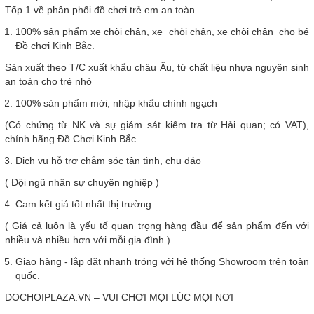
Tốp 1 về phân phối đồ chơi trẻ em an toàn
100% sản phẩm xe chòi chân, xe chòi chân, xe chòi chân cho bé
Đồ chơi Kinh Bắc.
Sản xuất theo T/C xuất khẩu châu Âu, từ chất liệu nhựa nguyên sinh
an toàn cho trẻ nhỏ
100% sản phẩm mới, nhập khẩu chính ngạch
(Có chứng từ NK và sự giám sát kiểm tra từ Hải quan; có VAT),
chính hãng Đồ Chơi Kinh Bắc.
Dịch vụ hỗ trợ chắm sóc tận tình, chu đáo
( Đội ngũ nhân sự chuyên nghiệp )
Cam kết giá tốt nhất thị trường
( Giá cả luôn là yếu tố quan trọng hàng đầu để sản phẩm đến với
nhiều và nhiều hơn với mỗi gia đình )
Giao hàng - lắp đặt nhanh tróng với hệ thống Showroom trên toàn
quốc.
DOCHOIPLAZA.VN – VUI CHƠI MỌI LÚC MỌI NƠI