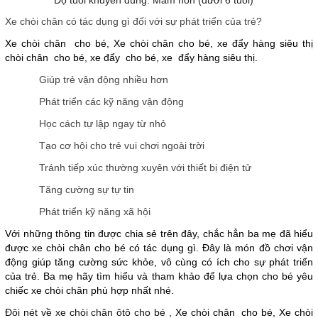
Độ tuổi khuyên dùng: Mầm non (dưới 6 tuổi)
Xe chòi chân có tác dụng gì đối với sự phát triển của trẻ?
Xe chòi chân cho bé, Xe chòi chân cho bé, xe đẩy hàng siêu thị
chòi chân cho bé, xe đẩy cho bé, xe đẩy hàng siêu thị.
Giúp trẻ vận động nhiều hơn
Phát triển các kỹ năng vận động
Học cách tự lập ngay từ nhỏ
Tạo cơ hội cho trẻ vui chơi ngoài trời
Tránh tiếp xúc thường xuyên với thiết bị điện tử
Tăng cường sự tự tin
Phát triển kỹ năng xã hội
Với những thông tin được chia sẻ trên đây, chắc hẳn ba mẹ đã hiểu
được xe chòi chân cho bé có tác dụng gì. Đây là món đồ chơi vận
động giúp tăng cường sức khỏe, vô cùng có ích cho sự phát triển
của trẻ. Ba mẹ hãy tìm hiểu và tham khảo để lựa chọn cho bé yêu
chiếc xe chòi chân phù hợp nhất nhé.
Đôi nét về xe chòi chân ôtô cho bé ,
Xe chòi chân cho bé, Xe chòi