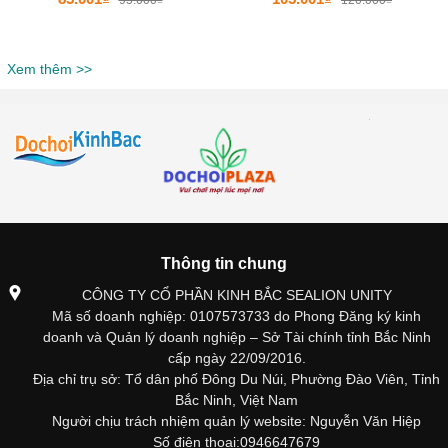
95.000₫
120.000₫
Xem thêm >>
Thông tin chung
CÔNG TY CỔ PHẦN KINH BẮC SEALION UNITY
Mã số doanh nghiệp: 0107573733 do Phong Đăng ký kinh
doanh và Quản lý doanh nghiệp – Sở Tài chính tỉnh Bắc Ninh
cấp ngày 22/09/2016.
Địa chỉ trụ sở: Tổ dân phố Đông Du Núi, Phường Đào Viên, Tỉnh
Bắc Ninh, Việt Nam
Người chịu trách nhiệm quản lý website: Nguyễn Văn Hiệp
Số điện thoại:0946647679