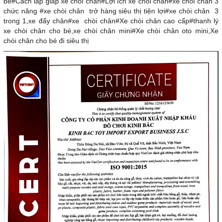
bé#Cách lắp giáp xe chòi chân#Lợi ích xe chòi chân#xe chòi chân 3
chức năng #xe chòi chân trở hàng siêu thị tiện lợi#xe chòi chân 3
trong 1,xe đẩy chân#xe chòi chân#Xe chòi chân cao cấp#thanh lý
xe chòi chân cho bé,xe chòi chân mini#Xe chòi chân oto mini,Xe
chòi chân cho bé đi siêu thị