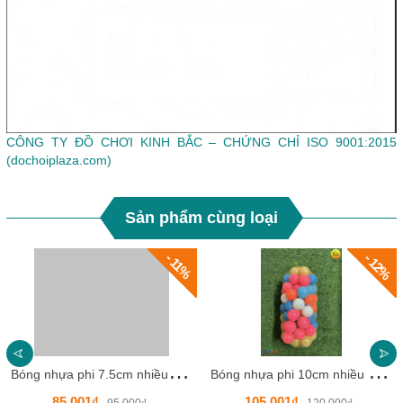
CÔNG TY ĐỒ CHƠI KINH BẮC – CHỨNG CHỈ ISO 9001:2015
(dochoiplaza.com)
Sản phẩm cùng loại
- 12%
- 11%
B
óng nhựa phi 7.5cm nhiều màu - 50 quả/1 túi -HKCSB01
B
óng nhựa phi 10cm nhiều màu - 50 quả/1 túi -HKCSB02
85.001₫
105.001₫