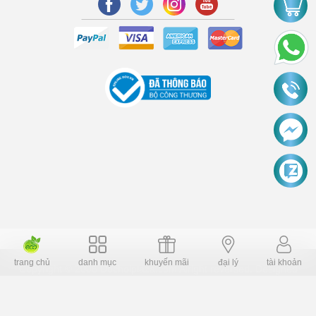
trang chủ
danh mục
khuyến mãi
đại lý
tài khoản
Copyright © 2006 Dochoiplaza.com Alright reversed. Designed
Dochoikinhbac.vn
.
cung cấp bởi sapo