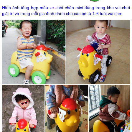
Hình ảnh tổng hợp mẫu xe chòi chân mini dùng trong khu vui chơi
giải trí và trong mỗi gia đình dành cho các bé từ 1-6 tuổi vui chơi