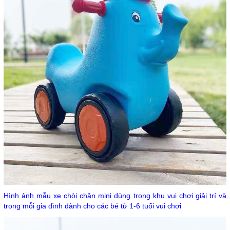
Hình ảnh mẫu xe chòi chân mini dùng trong khu vui chơi giải trí và
trong mỗi gia đình dành cho các bé từ 1-6 tuổi vui chơi