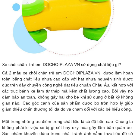
Xe chòi chân trẻ em DOCHOIPLAZA.VN sử dụng chất liệu gì?
Cả 2 mẫu xe chòi chân trẻ em DOCHOIPLAZA.VN được làm hoàn
toàn bằng chất liệu nhựa cao cấp với hạt nhựa nguyên sinh được
đúc trên dây chuyền công nghệ đạt tiêu chuẩn Châu Âu, kết hợp với
các trục bánh xe làm từ thép mã kẽm chất lượng cao. Bởi vậy nó
đảm bảo an toàn, không gây hại cho bé khi sử dụng ở bất kỳ không
gian nào. Các góc cạnh của sản phẩm được bo tròn hợp lý giúp
giảm thiểu chấn thương tối đa do va chạm đối với các bé hiếu động.
Một trong những ưu điểm trong chất liệu là có độ bền cao. Chúng ta
không phải lo việc xe bị gỉ sét hay oxy hóa gây lấm bẩn quần áo.
Sản phẩm khuyên dùng trong nhà, tránh ánh nắng trực tiếp để có