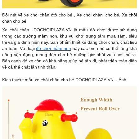
Đôi nét về xe chòi chân ôtô cho bé ,
Xe chòi chân cho bé, Xe chòi
chân cho bé
Xe chòi chân DOCHOIPLAZA.VN là mẫu đồ chơi được sử dụng
trong các trường mầm non, khu vui chơi,trung tâm mua sắm, siêu
thị và gia đình hiện nay. Sản phẩm thiết kế dạng chòi chân, chất liệu
an toàn. Với loại
đồ chơi mầm non
này các em nhỏ có thể tăng khả
năng vận động, mang đến cho bé những giờ phút vui chơi thú vị.
Bên cạnh đó xe còn có khả năng giúp bé tập đi, phát triển toàn diện
về cả thế chất lẫn tinh thần.
Kích thước mẫu xe chòi chân cho bé DOCHOIPLAZA.VN – Ảnh: