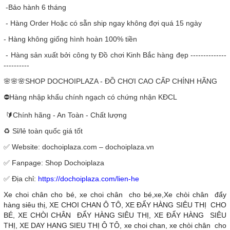
-Bảo hành 6 tháng
- Hàng Order Hoặc có sẵn ship ngay không đợi quá 15 ngày
- Hàng không giống hình hoàn 100% tiền
- Hàng sản xuất bởi công ty Đồ chơi Kinh Bắc hàng đẹp --------------
----------
🌸🌸🌸SHOP DOCHOIPLAZA - ĐỒ CHƠI CAO CẤP CHÍNH HÃNG
⛔Hàng nhập khẩu chính ngạch có chứng nhận KĐCL
🔰Chính hãng - An Toàn - Chất lượng
♻️ Sỉ/lẻ toàn quốc giá tốt
✅ Website: dochoiplaza.com – dochoiplaza.vn
✅ Fanpage: Shop Dochoiplaza
✅ Địa chỉ:
https://dochoiplaza.com/lien-he
Xe choi chân cho bé, xe choi chân cho bé,xe,Xe chòi chân đẩy
hàng siêu thị, XE CHOI CHAN Ô TÔ, XE ĐẨY HÀNG SIÊU THỊ CHO
BÉ, XE CHÒI CHÂN ĐẨY HÀNG SIÊU THỊ, XE ĐẨY HÀNG SIÊU
THỊ, XE DAY HANG SIEU THỊ Ô TÔ, xe choi chan, xe chòi chân cho