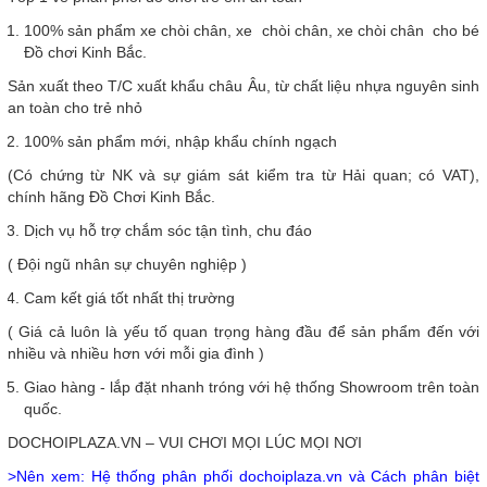
100% sản phẩm xe chòi chân, xe chòi chân, xe chòi chân cho bé
Đồ chơi Kinh Bắc.
Sản xuất theo T/C xuất khẩu châu Âu, từ chất liệu nhựa nguyên sinh
an toàn cho trẻ nhỏ
100% sản phẩm mới, nhập khẩu chính ngạch
(Có chứng từ NK và sự giám sát kiểm tra từ Hải quan; có VAT),
chính hãng Đồ Chơi Kinh Bắc.
Dịch vụ hỗ trợ chắm sóc tận tình, chu đáo
( Đội ngũ nhân sự chuyên nghiệp )
Cam kết giá tốt nhất thị trường
( Giá cả luôn là yếu tố quan trọng hàng đầu để sản phẩm đến với
nhiều và nhiều hơn với mỗi gia đình )
Giao hàng - lắp đặt nhanh tróng với hệ thống Showroom trên toàn
quốc.
DOCHOIPLAZA.VN – VUI CHƠI MỌI LÚC MỌI NƠI
>Nên xem: Hệ thống phân phối dochoiplaza.vn và Cách phân biệt