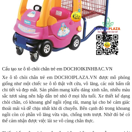
Cấu tạo xe ô tô chòi chân trẻ em DOCHOIKINHBAC.VN
Xe ô tô chòi chân trẻ em DOCHOIPLAZA.VN
được mô phỏng
giống như một chiếc xe ô tô thật với cửa, vô lăng, các nút bấm rất
chi tiết và đẹp mắt. Sản phẩm mang kiểu dáng xinh xắn, nhiều màu
sắc tươi sáng nên hấp dẫn trẻ nhỏ ở mọi lứa tuổi. Xe thiết kế dạng
chòi chân, có khoang ghế ngồi rộng rãi, mang lại cho bé cảm giác
thoải mái và dễ chịu nhất khi di chuyển. Bên cạnh đó trong khoang
ngồi còn có phần vô lăng vừa vặn, chống trơn trượt. Nhờ đó bé có
thể cảm nhận được việc lái xe vô cùng chân thực.