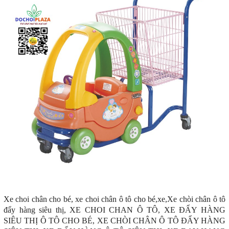
Xe choi chân cho bé, xe choi chân ô tô cho bé,xe,Xe chòi chân ô tô
đẩy hàng siêu thị, XE CHOI CHAN Ô TÔ, XE ĐẨY HÀNG
SIÊU THỊ Ô TÔ CHO BÉ, XE CHÒI CHÂN Ô TÔ ĐẨY HÀNG