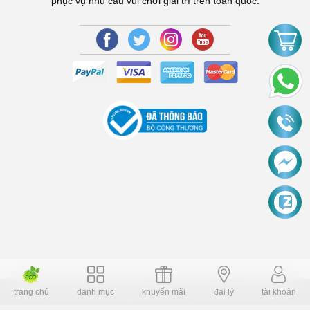
phục vụ nhu cầu vui chơi giải trí trên toàn quốc.
trang chủ
danh mục
khuyến mãi
đại lý
tài khoản
Copyright © 2006 Dochoiplaza.com Alright reversed. Designed