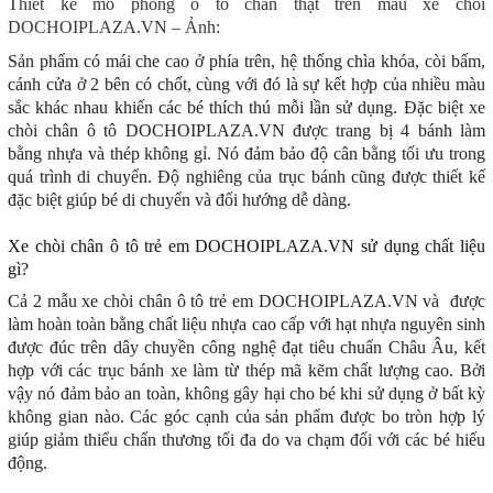
Thiết kế mô phỏng ô tô chân thật trên mẫu xe chòi
DOCHOIPLAZA.VN – Ảnh:
Sản phẩm có mái che cao ở phía trên, hệ thống chìa khóa, còi bấm,
cánh cửa ở 2 bên có chốt, cùng với đó là sự kết hợp của nhiều màu
sắc khác nhau khiến các bé thích thú mỗi lần sử dụng. Đặc biệt xe
chòi chân ô tô DOCHOIPLAZA.VN được trang bị 4 bánh làm
bằng nhựa và thép không gỉ. Nó đảm bảo độ cân bằng tối ưu trong
quá trình di chuyển. Độ nghiêng của trục bánh cũng được thiết kế
đặc biệt giúp bé di chuyển và đổi hướng dễ dàng.
Xe chòi chân ô tô trẻ em DOCHOIPLAZA.VN sử dụng chất liệu
gì?
Cả 2 mẫu xe chòi chân ô tô trẻ em DOCHOIPLAZA.VN và được
làm hoàn toàn bằng chất liệu nhựa cao cấp với hạt nhựa nguyên sinh
được đúc trên dây chuyền công nghệ đạt tiêu chuẩn Châu Âu, kết
hợp với các trục bánh xe làm từ thép mã kẽm chất lượng cao. Bởi
vậy nó đảm bảo an toàn, không gây hại cho bé khi sử dụng ở bất kỳ
không gian nào. Các góc cạnh của sản phẩm được bo tròn hợp lý
giúp giảm thiểu chấn thương tối đa do va chạm đối với các bé hiếu
động.