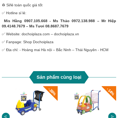
♻️ Sỉ/lẻ toàn quốc giá tốt
✅ Hotline sỉ lẻ:
Mis Hằng 0907.105.668 - Ms Thảo 0972.138.988 – Mr Hiệp
09.4148.7679 – Ms Tươi 08.8687.7679
✅ Website: dochoiplaza.com – dochoiplaza.vn
✅ Fanpage: Shop Dochoiplaza
✅ Địa chỉ: - Hoàng mai Hà nội – Bắc Ninh – Thái Nguyên - HCM
Sản phẩm cùng loại
- 26%
- 14%