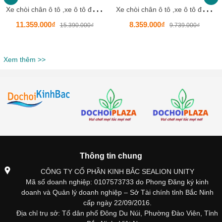
X
e chòi chân ô tô ,xe ô tô đẩy hàng siêu thị Size 1400*530*970 Mm Cho bé
X
e chòi chân ô tô ,xe ô tô đẩy hàng siêu thị cao cấp Size 1300*600*1040 Mm Cho bé
11.359.000₫
8.359.000₫
15.390.000₫
9.739.000₫
Xem thêm >>
Thông tin chung
CÔNG TY CỔ PHẦN KINH BẮC SEALION UNITY
Mã số doanh nghiệp: 0107573733 do Phong Đăng ký kinh
doanh và Quản lý doanh nghiệp – Sở Tài chính tỉnh Bắc Ninh
cấp ngày 22/09/2016.
Địa chỉ trụ sở: Tổ dân phố Đông Du Núi, Phường Đào Viên, Tỉnh