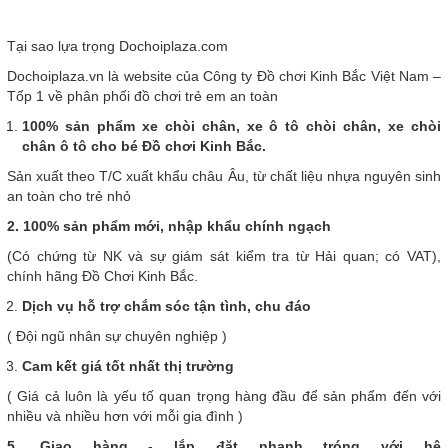
Tại sao lựa trọng Dochoiplaza.com
Dochoiplaza.vn là website của Công ty Đồ chơi Kinh Bắc Việt Nam –
Tốp 1 về phân phối đồ chơi trẻ em an toàn
100% sản phẩm xe chòi chân, xe ô tô chòi chân, xe chòi
chân ô tô cho bé Đồ chơi Kinh Bắc.
Sản xuất theo T/C xuất khẩu châu Âu, từ chất liệu nhựa nguyên sinh
an toàn cho trẻ nhỏ
2. 100% sản phẩm mới, nhập khẩu chính ngạch
(Có chứng từ NK và sự giám sát kiểm tra từ Hải quan; có VAT),
chính hãng Đồ Chơi Kinh Bắc.
Dịch vụ hỗ trợ chắm sóc tận tình, chu đáo
( Đội ngũ nhân sự chuyên nghiệp )
Cam kết giá tốt nhất thị trường
( Giá cả luôn là yếu tố quan trọng hàng đầu để sản phẩm đến với
nhiều và nhiều hơn với mỗi gia đình )
5. Giao hàng - lắp đặt nhanh tróng với hệ