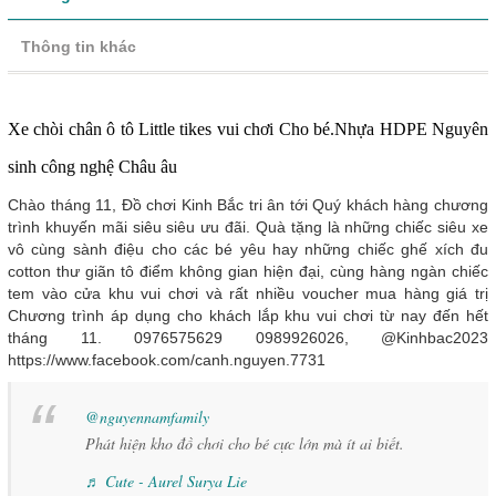
Thông tin khác
Xe chòi chân ô tô Little tikes vui chơi Cho bé.Nhựa HDPE Nguyên
sinh công nghệ Châu âu
Chào tháng 11, Đồ chơi Kinh Bắc tri ân tới Quý khách hàng chương
trình khuyến mãi siêu siêu ưu đãi. Quà tặng là những chiếc siêu xe
vô cùng sành điệu cho các bé yêu hay những chiếc ghế xích đu
cotton thư giãn tô điểm không gian hiện đại, cùng hàng ngàn chiếc
tem vào cửa khu vui chơi và rất nhiều voucher mua hàng giá trị
Chương trình áp dụng cho khách lắp khu vui chơi từ nay đến hết
tháng 11. 0976575629 0989926026, @Kinhbac2023
https://www.facebook.com/canh.nguyen.7731
@nguyennamfamily
Phát hiện kho đồ chơi cho bé cực lớn mà ít ai biết.
♬ Cute - Aurel Surya Lie