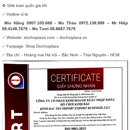
♻️ Sỉ/lẻ toàn quốc giá tốt
✅ Hotline sỉ lẻ:
Mis Hằng 0907.105.668 - Ms Thảo 0972.138.988 – Mr Hiệp
09.4148.7679 – Ms Tươi 08.8687.7679
✅ Website: dochoiplaza.com – dochoiplaza.vn
✅ Fanpage: Shop Dochoiplaza
✅ Địa chỉ: - Hoàng mai Hà nội – Bắc Ninh – Thái Nguyên - HCM