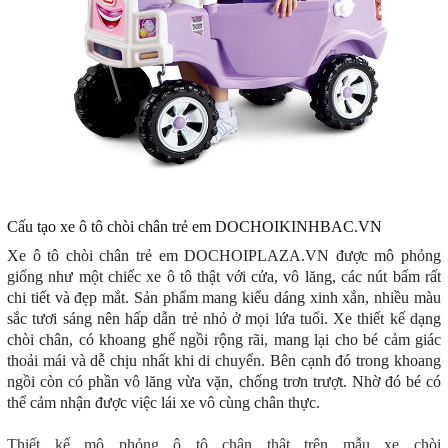
Cấu tạo xe ô tô chòi chân trẻ em DOCHOIKINHBAC.VN
Xe ô tô chòi chân trẻ em DOCHOIPLAZA.VN
được mô phỏng
giống như một chiếc xe ô tô thật với cửa, vô lăng, các nút bấm rất
chi tiết và đẹp mắt. Sản phẩm mang kiểu dáng xinh xắn, nhiều màu
sắc tươi sáng nên hấp dẫn trẻ nhỏ ở mọi lứa tuổi. Xe thiết kế dạng
chòi chân, có khoang ghế ngồi rộng rãi, mang lại cho bé cảm giác
thoải mái và dễ chịu nhất khi di chuyển. Bên cạnh đó trong khoang
ngồi còn có phần vô lăng vừa vặn, chống trơn trượt. Nhờ đó bé có
thể cảm nhận được việc lái xe vô cùng chân thực.
Thiết kế mô phỏng ô tô chân thật trên mẫu xe chòi