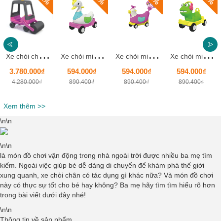
X
e chòi chân ô tô xe ủi mẫu mới cho bé HKCXC014-3
X
e chòi mini vịt con ngộ nghĩnh HKCXC02-8
X
e chòi mini gà mái HKCXC02-7
X
e chòi mini ếch con nghe nhạc HKCXC02-6
3.780.000₫
594.000₫
594.000₫
594.000₫
4.280.000₫
890.400₫
890.400₫
890.400₫
Xem thêm >>
\n\n
\n\n
là món đồ chơi vận động trong nhà ngoài trời được nhiều ba mẹ tìm
kiếm. Ngoài việc giúp bé dễ dàng di chuyển để khám phá thế giới
xung quanh, xe chòi chân có tác dụng gì khác nữa? Và món đồ chơi
này có thực sự tốt cho bé hay không? Ba mẹ hãy tìm tìm hiểu rõ hơn
trong bài viết dưới đây nhé!
\n\n
Thông tin về sản phẩm