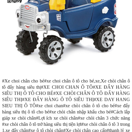
#Xe choi chân cho bé#xe choi chân ô tô cho bé,xe,Xe chòi chân ô
tô đẩy hàng siêu thị#XE CHOI CHAN Ô TÔ#XE ĐẨY HÀNG
SIÊU THỊ Ô TÔ CHO BÉ#XE CHÒI CHÂN Ô TÔ ĐẨY HÀNG
SIÊU THỊ#XE ĐẨY HÀNG Ô TÔ SIÊU THỊ#XE DAY HANG
SIEU THỊ Ô TÔ#xe choi chan#xe chòi chân ô tô cho bé#xe đẩy
hàng siêu thị ô tô cho bé#xe chòi chân nhập khẩu cho bé#Cách lắp
giáp xe chòi chân#Lợi ích xe chòi chân#xe chòi chân 3 chức năng
#xe chòi chân ô tô trở hàng siêu thị tiện lợi#xe chòi chân ô tô 3 trong
1,xe đẩy chân#xe ô tô chòi chân#Xe chòi chân cao cấp#thanh lý xe