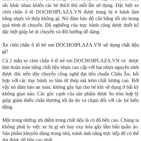
sắc khác nhau khiến các bé thích thú mỗi lần sử dụng. Đặc biệt xe
chòi chân ô tô DOCHOIPLAZA.VN được trang bị 4 bánh làm
bằng nhựa và thép không gỉ. Nó đảm bảo độ cân bằng tối ưu trong
quá trình di chuyển. Độ nghiêng của trục bánh cũng được thiết kế
đặc biệt giúp bé di chuyển và đổi hướng dễ dàng.
Xe chòi chân ô tô trẻ em DOCHOIPLAZA.VN sử dụng chất liệu
gì?
Cả 2 mẫu xe chòi chân ô tô trẻ em DOCHOIPLAZA.VN và được
làm hoàn toàn bằng chất liệu nhựa cao cấp với hạt nhựa nguyên sinh
được đúc trên dây chuyền công nghệ đạt tiêu chuẩn Châu Âu, kết
hợp với các trục bánh xe làm từ thép mã kẽm chất lượng cao. Bởi
vậy nó đảm bảo an toàn, không gây hại cho bé khi sử dụng ở bất kỳ
không gian nào. Các góc cạnh của sản phẩm được bo tròn hợp lý
giúp giảm thiểu chấn thương tối đa do va chạm đối với các bé hiếu
động.
Một trong những ưu điểm trong chất liệu là có độ bền cao. Chúng ta
không phải lo việc xe bị gỉ sét hay oxy hóa gây lấm bẩn quần áo.
Sản phẩm khuyên dùng trong nhà, tránh ánh nắng trực tiếp để có thể
đạt được độ bền cao nhất.