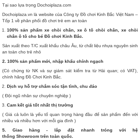
Tại sao lựa trọng Dochoiplaza.com
Dochoiplaza.vn là website của Công ty Đồ chơi Kinh Bắc Việt Nam –
Tốp 1 về phân phối đồ chơi trẻ em an toàn
100% sản phẩm xe chòi chân, xe ô tô chòi chân, xe chòi
chân ô tô cho bé Đồ chơi Kinh Bắc.
Sản xuất theo T/C xuất khẩu châu Âu, từ chất liệu nhựa nguyên sinh
an toàn cho trẻ nhỏ
2. 100% sản phẩm mới, nhập khẩu chính ngạch
(Có chứng từ NK và sự giám sát kiểm tra từ Hải quan; có VAT),
chính hãng Đồ Chơi Kinh Bắc.
Dịch vụ hỗ trợ chắm sóc tận tình, chu đáo
( Đội ngũ nhân sự chuyên nghiệp )
Cam kết giá tốt nhất thị trường
( Giá cả luôn là yếu tố quan trọng hàng đầu để sản phẩm đến với
nhiều và nhiều hơn với mỗi gia đình )
5. Giao hàng - lắp đặt nhanh tróng với hệ
thống Showroom trên toàn quốc.