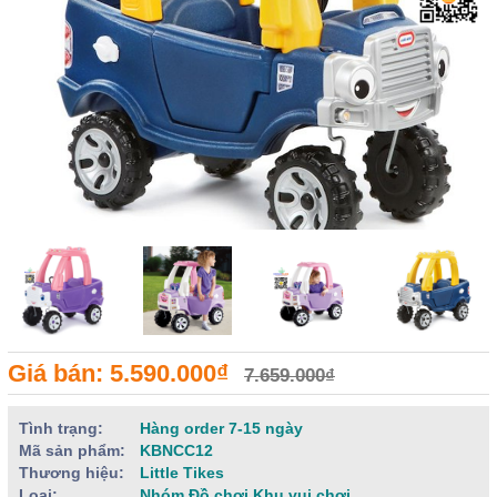
Giá bán: 5.590.000₫
7.659.000₫
Tình trạng:
Hàng order 7-15 ngày
Mã sản phẩm:
KBNCC12
Thương hiệu:
Little Tikes
Loại:
Nhóm Đồ chơi Khu vui chơi