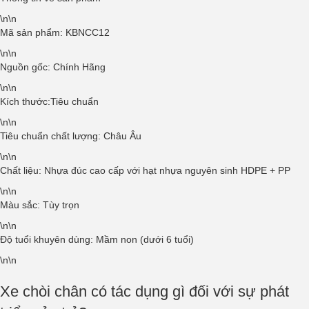
\n\n
Mã sản phẩm: KBNCC12
\n\n
Nguồn gốc: Chính Hãng
\n\n
Kích thước:Tiêu chuẩn
\n\n
Tiêu chuẩn chất lượng: Châu Âu
\n\n
Chất liệu: Nhựa đúc cao cấp với hạt nhựa nguyên sinh HDPE + PP
\n\n
Màu sắc: Tùy trọn
\n\n
Độ tuổi khuyên dùng: Mầm non (dưới 6 tuổi)
\n\n
Xe chòi chân có tác dụng gì đối với sự phát