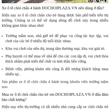
Xe ô tô chòi chân 4 bánh DOCHOIPLAZA.VN nên dùng ở đâu?
Hiện nay xe ô tô chòi chân cho trẻ đang được bán phổ biến trên thị
trường. Chúng ta có thể sử dụng dòng đồ chơi này trong nhiều
không gian khác nhau như:
Trường mầm non, nhà giữ trẻ để phục vụ công tác học tập, vui
chơi của các bé ở nhiều độ tuổi khác nhau.
Khu vui chơi của siêu thị, trung tâm thương mại, khu vui giải trí.
Phụ huynh có thể mua về nhà để cho các con tập đi, vui chơi thỏa
thích nhằm phát triển thể chất và tinh thần bền vững.
Bệnh viện, phòng khám nhi cũng là đối tượng khách hàng mua
nhiều tại
.
Sản phẩm xe ô tô chòi chân 4 bánh trong khuôn viên trường mầm
no
n
Mua xe ô tô chòi chân cho trẻ em DOCHOIPLAZA.VN ở đâu đảm
bảo chất lượng?
Hiện nay trên thị trường có rất nhiều nhà cung cấp xe chòi chân trẻ