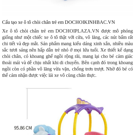
Cấu tạo xe ô tô chòi chân trẻ em DOCHOIKINHBAC.VN
Xe ô tô chòi chân trẻ em DOCHOIPLAZA.VN
được mô phỏng
giống như một chiếc xe ô tô thật với cửa, vô lăng, các nút bấm rất
chi tiết và đẹp mắt. Sản phẩm mang kiểu dáng xinh xắn, nhiều màu
sắc tươi sáng nên hấp dẫn trẻ nhỏ ở mọi lứa tuổi. Xe thiết kế dạng
chòi chân, có khoang ghế ngồi rộng rãi, mang lại cho bé cảm giác
thoải mái và dễ chịu nhất khi di chuyển. Bên cạnh đó trong khoang
ngồi còn có phần vô lăng vừa vặn, chống trơn trượt. Nhờ đó bé có
thể cảm nhận được việc lái xe vô cùng chân thực.