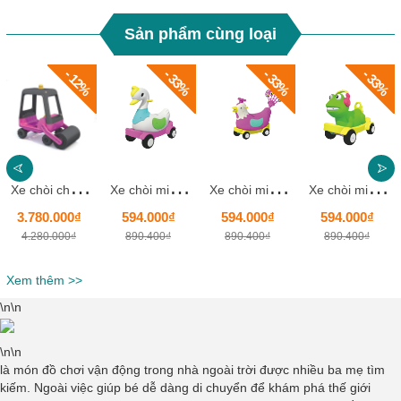
Sản phẩm cùng loại
- 12%
- 33%
- 33%
- 33%
X
e chòi chân ô tô xe ủi mẫu mới cho bé HKCXC014-3
X
e chòi mini vịt con ngộ nghĩnh HKCXC02-8
X
e chòi mini gà mái HKCXC02-7
X
e chòi mini ếch con nghe nhạc HKCXC02-6
3.780.000₫
594.000₫
594.000₫
594.000₫
4.280.000₫
890.400₫
890.400₫
890.400₫
Xem thêm >>
\n\n
\n\n
là món đồ chơi vận động trong nhà ngoài trời được nhiều ba mẹ tìm
kiếm. Ngoài việc giúp bé dễ dàng di chuyển để khám phá thế giới