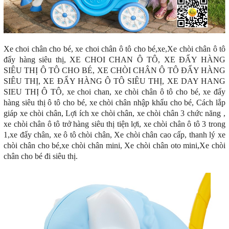
Xe choi chân cho bé, xe choi chân ô tô cho bé,xe,Xe chòi chân ô tô
đẩy hàng siêu thị, XE CHOI CHAN Ô TÔ, XE ĐẨY HÀNG
SIÊU THỊ Ô TÔ CHO BÉ, XE CHÒI CHÂN Ô TÔ ĐẨY HÀNG
SIÊU THỊ, XE ĐẨY HÀNG Ô TÔ SIÊU THỊ, XE DAY HANG
SIEU THỊ Ô TÔ, xe choi chan, xe chòi chân ô tô cho bé, xe đẩy
hàng siêu thị ô tô cho bé, xe chòi chân nhập khẩu cho bé, Cách lắp
giáp xe chòi chân, Lợi ích xe chòi chân, xe chòi chân 3 chức năng ,
xe chòi chân ô tô trở hàng siêu thị tiện lợi, xe chòi chân ô tô 3 trong
1,xe đẩy chân, xe ô tô chòi chân, Xe chòi chân cao cấp, thanh lý xe
chòi chân cho bé,xe chòi chân mini, Xe chòi chân oto mini,Xe chòi
chân cho bé đi siêu thị.