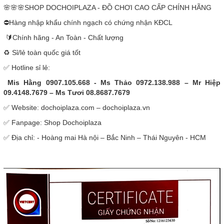
🌸🌸🌸SHOP DOCHOIPLAZA - ĐỒ CHƠI CAO CẤP CHÍNH HÃNG
⛔Hàng nhập khẩu chính ngạch có chứng nhận KĐCL
🔰Chính hãng - An Toàn - Chất lượng
♻️ Sỉ/lẻ toàn quốc giá tốt
✅ Hotline sỉ lẻ:
Mis Hằng 0907.105.668 - Ms Thảo 0972.138.988 – Mr Hiệp
09.4148.7679 – Ms Tươi 08.8687.7679
✅ Website: dochoiplaza.com – dochoiplaza.vn
✅ Fanpage: Shop Dochoiplaza
✅ Địa chỉ: - Hoàng mai Hà nội – Bắc Ninh – Thái Nguyên - HCM