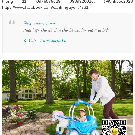
tháng 11. 0976575629 0989926026, @Kinhbac2023
https://www.facebook.com/canh.nguyen.7731
@nguyennamfamily
Phát hiện kho đồ chơi cho bé cực lớn mà ít ai biết.
♬ Cute - Aurel Surya Lie