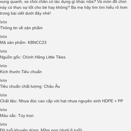
xung quanh, xe chòi chân có tác dụng gì khác nữa? Và món đồ chơi
này có thực sự tốt cho bé hay không? Ba mẹ hãy tìm tìm hiểu rõ hơn
trong bài viết dưới đây nhé!
\n\n
Thông tin về sản phẩm
\n\n
Mã sản phẩm: KBNCC23
\n\n
Nguồn gốc: Chính Hãng Little Tikes
\n\n
Kích thước:Tiêu chuẩn
\n\n
Tiêu chuẩn chất lượng: Châu Âu
\n\n
Chất liệu: Nhựa đúc cao cấp với hạt nhựa nguyên sinh HDPE + PP
\n\n
Màu sắc: Tùy trọn
\n\n
Độ tuổi khuyên dùng: Mầm non (dưới 6 tuổi)