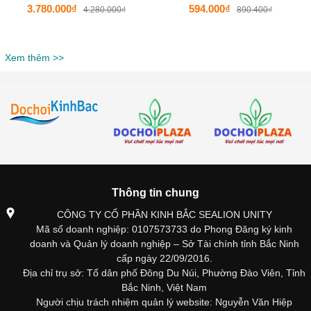
3.780.000₫
594.000₫
4.280.000₫
890.400₫
Xem thêm >>
Thông tin chung
CÔNG TY CỔ PHẦN KINH BẮC SEALION UNITY
Mã số doanh nghiệp: 0107573733 do Phong Đăng ký kinh
doanh và Quản lý doanh nghiệp – Sở Tài chính tỉnh Bắc Ninh
cấp ngày 22/09/2016.
Địa chỉ trụ sở: Tổ dân phố Đông Du Núi, Phường Đào Viên, Tỉnh
Bắc Ninh, Việt Nam
Người chịu trách nhiệm quản lý website: Nguyễn Văn Hiệp