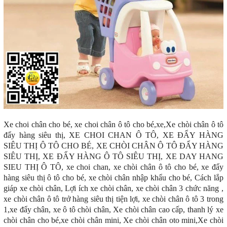
Xe choi chân cho bé, xe choi chân ô tô cho bé,xe,Xe chòi chân ô tô
đẩy hàng siêu thị, XE CHOI CHAN Ô TÔ, XE ĐẨY HÀNG
SIÊU THỊ Ô TÔ CHO BÉ, XE CHÒI CHÂN Ô TÔ ĐẨY HÀNG
SIÊU THỊ, XE ĐẨY HÀNG Ô TÔ SIÊU THỊ, XE DAY HANG
SIEU THỊ Ô TÔ, xe choi chan, xe chòi chân ô tô cho bé, xe đẩy
hàng siêu thị ô tô cho bé, xe chòi chân nhập khẩu cho bé, Cách lắp
giáp xe chòi chân, Lợi ích xe chòi chân, xe chòi chân 3 chức năng ,
xe chòi chân ô tô trở hàng siêu thị tiện lợi, xe chòi chân ô tô 3 trong
1,xe đẩy chân, xe ô tô chòi chân, Xe chòi chân cao cấp, thanh lý xe
chòi chân cho bé,xe chòi chân mini, Xe chòi chân oto mini,Xe chòi