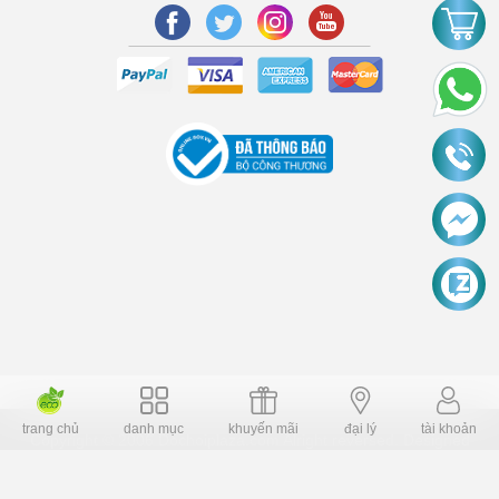
trang chủ
danh mục
khuyến mãi
đại lý
tài khoản
Copyright © 2006 Dochoiplaza.com Alright reversed. Designed
Dochoikinhbac.vn
.
cung cấp bởi sapo