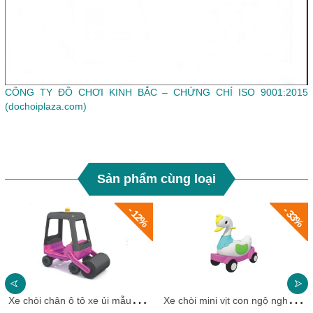
CÔNG TY ĐỒ CHƠI KINH BẮC – CHỨNG CHỈ ISO 9001:2015
(dochoiplaza.com)
Sản phẩm cùng loại
- 12%
- 33%
X
e chòi chân ô tô xe ủi mẫu mới cho bé HKCXC014-3
X
e chòi mini vịt con ngộ nghĩnh HKCXC02-8