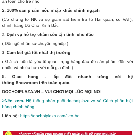
an toàn cho trẻ nhỏ
2. 100% sản phẩm mới, nhập khẩu chính ngạch
(Có chứng từ NK và sự giám sát kiểm tra từ Hải quan; có VAT),
chính hãng Đồ Chơi Kinh Bắc.
Dịch vụ hỗ trợ chắm sóc tận tình, chu đáo
( Đội ngũ nhân sự chuyên nghiệp )
Cam kết giá tốt nhất thị trường
( Giá cả luôn là yếu tố quan trọng hàng đầu để sản phẩm đến với
nhiều và nhiều hơn với mỗi gia đình )
5. Giao hàng - lắp đặt nhanh tróng với hệ
thống Showroom trên toàn quốc.
DOCHOIPLAZA.VN – VUI CHƠI MỌI LÚC MỌI NƠI
>Nên xem:
Hệ thống phân phối dochoiplaza.vn và Cách phân biệt
hàng chính hãng
Liên hệ:
https://dochoiplaza.com/lien-he