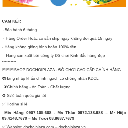
CAM KẾT:
-Bảo hành 6 tháng
- Hàng Order Hoặc có sẵn ship ngay không đợi quá 15 ngày
- Hàng không giống hình hoàn 100% tiền
- Hàng sản xuất bởi công ty Đồ chơi Kinh Bắc hàng đẹp --------------
----------
🌸🌸🌸SHOP DOCHOIPLAZA - ĐỒ CHƠI CAO CẤP CHÍNH HÃNG
⛔Hàng nhập khẩu chính ngạch có chứng nhận KĐCL
🔰Chính hãng - An Toàn - Chất lượng
♻️ Sỉ/lẻ toàn quốc giá tốt
✅ Hotline sỉ lẻ:
Mis Hằng 0907.105.668 - Ms Thảo 0972.138.988 – Mr Hiệp
09.4148.7679 – Ms Tươi 08.8687.7679
✅ Website: dochoiplaza.com – dochoiplaza.vn