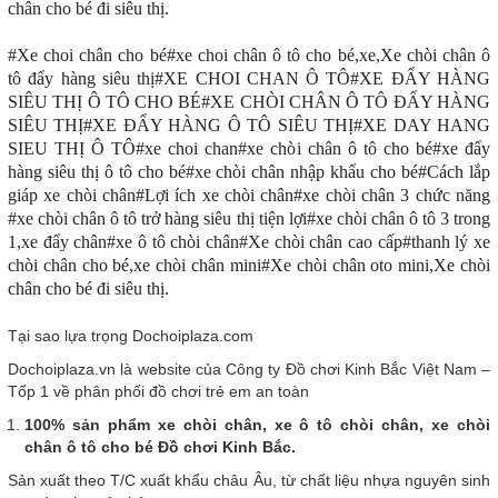
chân cho bé đi siêu thị.
#Xe choi chân cho bé#xe choi chân ô tô cho bé,xe,Xe chòi chân ô
tô đẩy hàng siêu thị#XE CHOI CHAN Ô TÔ#XE ĐẨY HÀNG
SIÊU THỊ Ô TÔ CHO BÉ#XE CHÒI CHÂN Ô TÔ ĐẨY HÀNG
SIÊU THỊ#XE ĐẨY HÀNG Ô TÔ SIÊU THỊ#XE DAY HANG
SIEU THỊ Ô TÔ#xe choi chan#xe chòi chân ô tô cho bé#xe đẩy
hàng siêu thị ô tô cho bé#xe chòi chân nhập khẩu cho bé#Cách lắp
giáp xe chòi chân#Lợi ích xe chòi chân#xe chòi chân 3 chức năng
#xe chòi chân ô tô trở hàng siêu thị tiện lợi#xe chòi chân ô tô 3 trong
1,xe đẩy chân#xe ô tô chòi chân#Xe chòi chân cao cấp#thanh lý xe
chòi chân cho bé,xe chòi chân mini#Xe chòi chân oto mini,Xe chòi
chân cho bé đi siêu thị.
Tại sao lựa trọng Dochoiplaza.com
Dochoiplaza.vn là website của Công ty Đồ chơi Kinh Bắc Việt Nam –
Tốp 1 về phân phối đồ chơi trẻ em an toàn
100% sản phẩm xe chòi chân, xe ô tô chòi chân, xe chòi
chân ô tô cho bé Đồ chơi Kinh Bắc.
Sản xuất theo T/C xuất khẩu châu Âu, từ chất liệu nhựa nguyên sinh