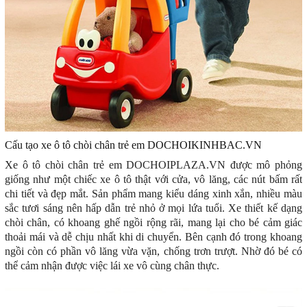
Cấu tạo xe ô tô chòi chân trẻ em DOCHOIKINHBAC.VN
Xe ô tô chòi chân trẻ em DOCHOIPLAZA.VN
được mô phỏng
giống như một chiếc xe ô tô thật với cửa, vô lăng, các nút bấm rất
chi tiết và đẹp mắt. Sản phẩm mang kiểu dáng xinh xắn, nhiều màu
sắc tươi sáng nên hấp dẫn trẻ nhỏ ở mọi lứa tuổi. Xe thiết kế dạng
chòi chân, có khoang ghế ngồi rộng rãi, mang lại cho bé cảm giác
thoải mái và dễ chịu nhất khi di chuyển. Bên cạnh đó trong khoang
ngồi còn có phần vô lăng vừa vặn, chống trơn trượt. Nhờ đó bé có
thể cảm nhận được việc lái xe vô cùng chân thực.