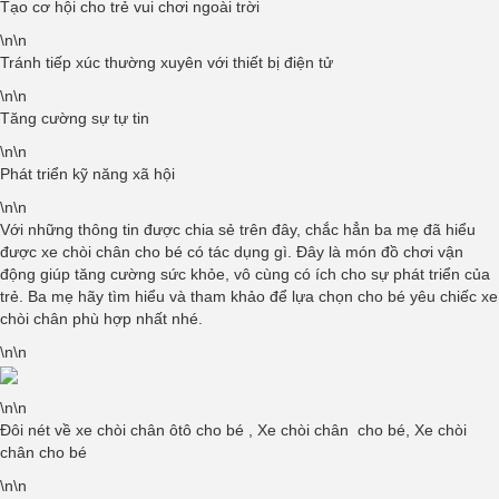
Tạo cơ hội cho trẻ vui chơi ngoài trời
\n\n
Tránh tiếp xúc thường xuyên với thiết bị điện tử
\n\n
Tăng cường sự tự tin
\n\n
Phát triển kỹ năng xã hội
\n\n
Với những thông tin được chia sẻ trên đây, chắc hẳn ba mẹ đã hiểu
được xe chòi chân cho bé có tác dụng gì. Đây là món đồ chơi vận
động giúp tăng cường sức khỏe, vô cùng có ích cho sự phát triển của
trẻ. Ba mẹ hãy tìm hiểu và tham khảo để lựa chọn cho bé yêu chiếc xe
chòi chân phù hợp nhất nhé.
\n\n
\n\n
Đôi nét về xe chòi chân ôtô cho bé ,
Xe chòi chân cho bé, Xe chòi
chân cho bé
\n\n