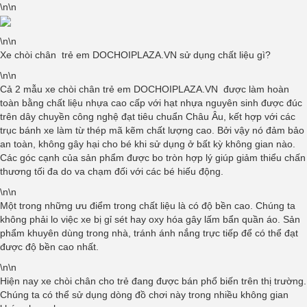
\n\n
\n\n
Xe chòi chân trẻ em DOCHOIPLAZA.VN sử dụng chất liệu gì?
\n\n
Cả 2 mẫu xe chòi chân trẻ em DOCHOIPLAZA.VN được làm hoàn
toàn bằng chất liệu nhựa cao cấp với hạt nhựa nguyên sinh được đúc
trên dây chuyền công nghệ đạt tiêu chuẩn Châu Âu, kết hợp với các
trục bánh xe làm từ thép mã kẽm chất lượng cao. Bởi vậy nó đảm bảo
an toàn, không gây hại cho bé khi sử dụng ở bất kỳ không gian nào.
Các góc cạnh của sản phẩm được bo tròn hợp lý giúp giảm thiểu chấn
thương tối đa do va chạm đối với các bé hiếu động.
\n\n
Một trong những ưu điểm trong chất liệu là có độ bền cao. Chúng ta
không phải lo việc xe bị gỉ sét hay oxy hóa gây lấm bẩn quần áo. Sản
phẩm khuyên dùng trong nhà, tránh ánh nắng trực tiếp để có thể đạt
được độ bền cao nhất.
\n\n
Hiện nay xe chòi chân cho trẻ đang được bán phổ biến trên thị trường.
Chúng ta có thể sử dụng dòng đồ chơi này trong nhiều không gian