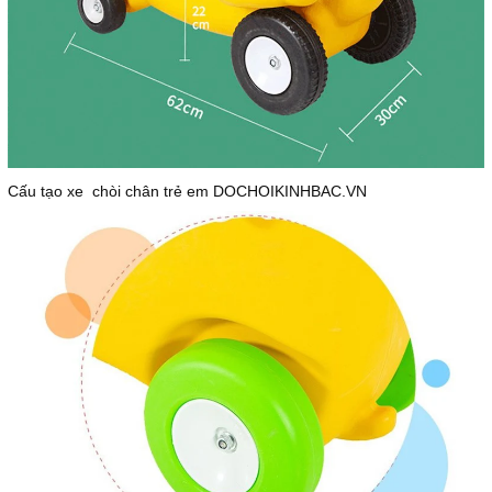
Cấu tạo xe chòi chân trẻ em DOCHOIKINHBAC.VN