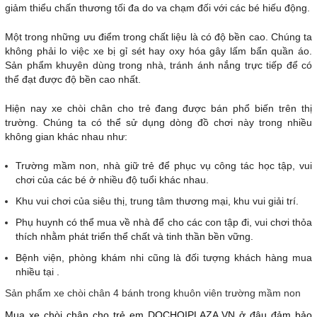
giảm thiểu chấn thương tối đa do va chạm đối với các bé hiếu động.
Một trong những ưu điểm trong chất liệu là có độ bền cao. Chúng ta
không phải lo việc xe bị gỉ sét hay oxy hóa gây lấm bẩn quần áo.
Sản phẩm khuyên dùng trong nhà, tránh ánh nắng trực tiếp để có
thể đạt được độ bền cao nhất.
Hiện nay xe chòi chân cho trẻ đang được bán phổ biến trên thị
trường. Chúng ta có thể sử dụng dòng đồ chơi này trong nhiều
không gian khác nhau như:
Trường mầm non, nhà giữ trẻ để phục vụ công tác học tập, vui
chơi của các bé ở nhiều độ tuổi khác nhau.
Khu vui chơi của siêu thị, trung tâm thương mại, khu vui giải trí.
Phụ huynh có thể mua về nhà để cho các con tập đi, vui chơi thỏa
thích nhằm phát triển thể chất và tinh thần bền vững.
Bệnh viện, phòng khám nhi cũng là đối tượng khách hàng mua
nhiều tại .
Sản phẩm xe chòi chân 4 bánh trong khuôn viên trường mầm non
Mua xe chòi chân cho trẻ em DOCHOIPLAZA.VN ở đâu đảm bảo