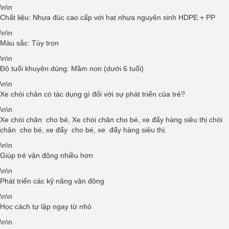
\n\n
Chất liệu: Nhựa đúc cao cấp với hạt nhựa nguyên sinh HDPE + PP
\n\n
Màu sắc: Tùy trọn
\n\n
Độ tuổi khuyên dùng: Mầm non (dưới 6 tuổi)
\n\n
Xe chòi chân có tác dụng gì đối với sự phát triển của trẻ?
\n\n
Xe chòi chân cho bé, Xe chòi chân cho bé, xe đẩy hàng siêu thị chòi
chân cho bé, xe đẩy cho bé, xe đẩy hàng siêu thị.
\n\n
Giúp trẻ vận động nhiều hơn
\n\n
Phát triển các kỹ năng vận động
\n\n
Học cách tự lập ngay từ nhỏ
\n\n