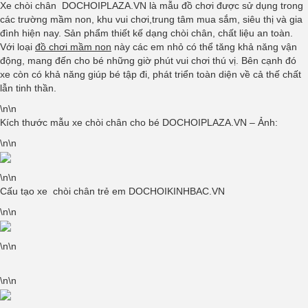
Xe chòi chân DOCHOIPLAZA.VN là mẫu đồ chơi được sử dụng trong
các trường mầm non, khu vui chơi,trung tâm mua sắm, siêu thị và gia
đình hiện nay. Sản phẩm thiết kế dạng chòi chân, chất liệu an toàn.
Với loại
đồ chơi mầm non
này các em nhỏ có thể tăng khả năng vận
động, mang đến cho bé những giờ phút vui chơi thú vị. Bên cạnh đó
xe còn có khả năng giúp bé tập đi, phát triển toàn diện về cả thế chất
lẫn tinh thần.
\n\n
Kích thước mẫu xe chòi chân cho bé DOCHOIPLAZA.VN – Ảnh:
\n\n
\n\n
Cấu tạo xe chòi chân trẻ em DOCHOIKINHBAC.VN
\n\n
\n\n
\n\n