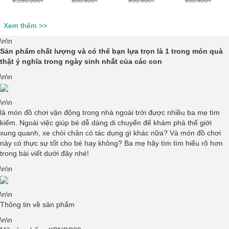
4.280.000₫
890.400₫
890.400₫
890.400₫
Xem thêm >>
\n\n
Sản phẩm chất lượng và có thể bạn lựa trọn là 1 trong món quà
thật ý nghĩa trong ngày sinh nhất của các con
\n\n
\n\n
là món đồ chơi vận động trong nhà ngoài trời được nhiều ba mẹ tìm
kiếm. Ngoài việc giúp bé dễ dàng di chuyển để khám phá thế giới
xung quanh, xe chòi chân có tác dụng gì khác nữa? Và món đồ chơi
này có thực sự tốt cho bé hay không? Ba mẹ hãy tìm tìm hiểu rõ hơn
trong bài viết dưới đây nhé!
\n\n
\n\n
Thông tin về sản phẩm
\n\n