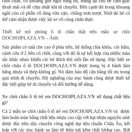
chòi chân, có khoang ghế ngồi rộng rãi, mang lại cho bé cảm giác
thoải mái và dễ chịu nhất khi di chuyển. Bên cạnh đó trong khoang
ngồi còn có phần vô lăng vừa vặn, chống trơn trượt. Nhờ đó bé có
thể cảm nhận được việc lái xe vô cùng chân thực.
Thiết kế mô phỏng ô tô chân thật trên mẫu xe chòi
DOCHOIPLAZA.VN – Ảnh:
Sản phẩm có mái che cao ở phía trên, hệ thống chìa khóa, còi bấm,
cánh cửa ở 2 bên có chốt, cùng với đó là sự kết hợp của nhiều màu
sắc khác nhau khiến các bé thích thú mỗi lần sử dụng. Đặc biệt xe
chòi chân ô tô DOCHOIPLAZA.VN được trang bị 4 bánh làm
bằng nhựa và thép không gỉ. Nó đảm bảo độ cân bằng tối ưu trong
quá trình di chuyển. Độ nghiêng của trục bánh cũng được thiết kế
đặc biệt giúp bé di chuyển và đổi hướng dễ dàng.
Xe chòi chân ô tô trẻ em DOCHOIPLAZA.VN sử dụng chất liệu
gì?
Cả 2 mẫu xe chòi chân ô tô trẻ em DOCHOIPLAZA.VN và được
làm hoàn toàn bằng chất liệu nhựa cao cấp với hạt nhựa nguyên sinh
được đúc trên dây chuyền công nghệ đạt tiêu chuẩn Châu Âu, kết
hợp với các trục bánh xe làm từ thép mã kẽm chất lượng cao. Bởi