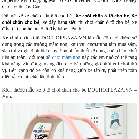
Supermarket Shopping Mall Push Convenient Colorful Kids Trolley
Carts with Toy Car
Đôi nét về xe chòi chân ôtô cho bé ,
Xe chòi chân ô tô cho bé, Xe
, xe đẩy hàng siêu thị chòi chân ô tô cho bé, xe
chòi chân cho bé
đẩy ô tô cho bé, xe ô tô đẩy hàng siêu thị
Xe chòi chân ô tô DOCHOIPLAZA.VN
là mẫu đồ chơi được sử
dụng trong các trường mầm non, khu vui chơi,trung tâm mua sắm,
siêu thị và gia đình hiện nay. Sản phẩm thiết kế dạng chòi chân, chất
liệu an toàn. Với loại
đồ chơi mầm non
này các em nhỏ có thể tăng
khả năng vận động, mang đến cho bé những giờ phút vui chơi thú
vị. Bên cạnh đó xe còn có khả năng giúp bé tập đi, phát triển toàn
diện về cả thế chất lẫn tinh thần.
Kích thước mẫu xe ô tô chòi chân cho bé DOCHOIPLAZA.VN –
Ảnh: