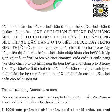
#Xe choi chân cho bé#xe choi chân ô tô cho bé,xe,Xe chòi chân ô
tô đẩy hàng siêu thị#XE CHOI CHAN Ô TÔ#XE ĐẨY HÀNG
SIÊU THỊ Ô TÔ CHO BÉ#XE CHÒI CHÂN Ô TÔ ĐẨY HÀNG
SIÊU THỊ#XE ĐẨY HÀNG Ô TÔ SIÊU THỊ#XE DAY HANG
SIEU THỊ Ô TÔ#xe choi chan#xe chòi chân ô tô cho bé#xe đẩy
hàng siêu thị ô tô cho bé#xe chòi chân nhập khẩu cho bé#Cách lắp
giáp xe chòi chân#Lợi ích xe chòi chân#xe chòi chân 3 chức năng
#xe chòi chân ô tô trở hàng siêu thị tiện lợi#xe chòi chân ô tô 3 trong
1,xe đẩy chân#xe ô tô chòi chân#Xe chòi chân cao cấp#thanh lý xe
chòi chân cho bé,xe chòi chân mini#Xe chòi chân oto mini,Xe chòi
chân cho bé đi siêu thị.
Tại sao lựa trọng Dochoiplaza.com
Dochoiplaza.vn là website của Công ty Đồ chơi Kinh Bắc Việt Nam –
Tốp 1 về phân phối đồ chơi trẻ em an toàn
100% sản phẩm xe chòi chân, xe ô tô chòi chân, xe chòi