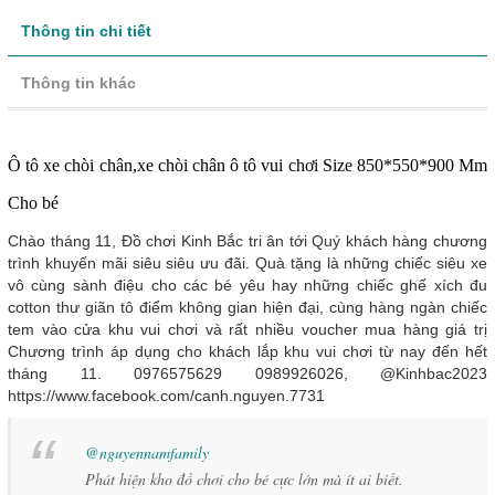
Thông tin chi tiết
Thông tin khác
Ô tô xe chòi chân,xe chòi chân ô tô vui chơi Size 850*550*900 Mm
Cho bé
Chào tháng 11, Đồ chơi Kinh Bắc tri ân tới Quý khách hàng chương
trình khuyến mãi siêu siêu ưu đãi. Quà tặng là những chiếc siêu xe
vô cùng sành điệu cho các bé yêu hay những chiếc ghế xích đu
cotton thư giãn tô điểm không gian hiện đại, cùng hàng ngàn chiếc
tem vào cửa khu vui chơi và rất nhiều voucher mua hàng giá trị
Chương trình áp dụng cho khách lắp khu vui chơi từ nay đến hết
tháng 11. 0976575629 0989926026, @Kinhbac2023
https://www.facebook.com/canh.nguyen.7731
@nguyennamfamily
Phát hiện kho đồ chơi cho bé cực lớn mà ít ai biết.