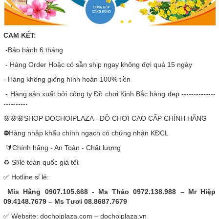
CAM KẾT:
-Bảo hành 6 tháng
- Hàng Order Hoặc có sẵn ship ngay không đợi quá 15 ngày
- Hàng không giống hình hoàn 100% tiền
- Hàng sản xuất bởi công ty Đồ chơi Kinh Bắc hàng đẹp --------------
----------
🌸🌸🌸SHOP DOCHOIPLAZA - ĐỒ CHƠI CAO CẤP CHÍNH HÃNG
⛔Hàng nhập khẩu chính ngạch có chứng nhận KĐCL
🔰Chính hãng - An Toàn - Chất lượng
♻️ Sỉ/lẻ toàn quốc giá tốt
✅ Hotline sỉ lẻ:
Mis Hằng 0907.105.668 - Ms Thảo 0972.138.988 – Mr Hiệp
09.4148.7679 – Ms Tươi 08.8687.7679
✅ Website: dochoiplaza.com – dochoiplaza.vn