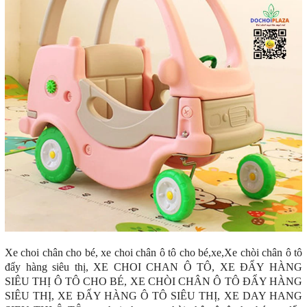
Xe choi chân cho bé, xe choi chân ô tô cho bé,xe,Xe chòi chân ô tô
đẩy hàng siêu thị, XE CHOI CHAN Ô TÔ, XE ĐẨY HÀNG
SIÊU THỊ Ô TÔ CHO BÉ, XE CHÒI CHÂN Ô TÔ ĐẨY HÀNG
SIÊU THỊ, XE ĐẨY HÀNG Ô TÔ SIÊU THỊ, XE DAY HANG