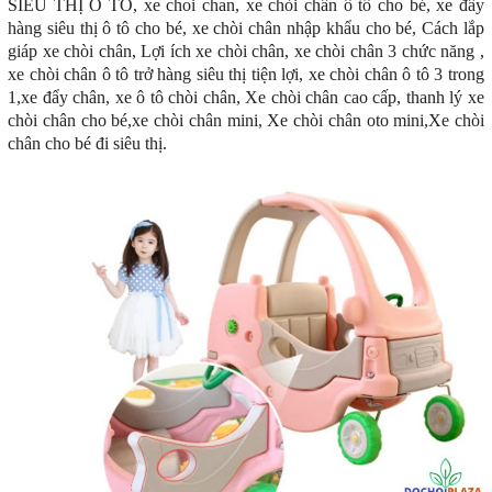
SIEU THỊ Ô TÔ, xe choi chan, xe chòi chân ô tô cho bé, xe đẩy
hàng siêu thị ô tô cho bé, xe chòi chân nhập khẩu cho bé, Cách lắp
giáp xe chòi chân, Lợi ích xe chòi chân, xe chòi chân 3 chức năng ,
xe chòi chân ô tô trở hàng siêu thị tiện lợi, xe chòi chân ô tô 3 trong
1,xe đẩy chân, xe ô tô chòi chân, Xe chòi chân cao cấp, thanh lý xe
chòi chân cho bé,xe chòi chân mini, Xe chòi chân oto mini,Xe chòi
chân cho bé đi siêu thị.