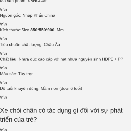
Mã sản phẩm: KBNCC09
\n\n
Nguồn gốc: Nhập Khẩu China
\n\n
Kích thước:Size
850*550*900
Mm
\n\n
Tiêu chuẩn chất lượng: Châu Âu
\n\n
Chất liệu: Nhựa đúc cao cấp với hạt nhựa nguyên sinh HDPE + PP
\n\n
Màu sắc: Tùy trọn
\n\n
Độ tuổi khuyên dùng: Mầm non (dưới 6 tuổi)
\n\n
Xe chòi chân có tác dụng gì đối với sự phát
triển của trẻ?
\n\n