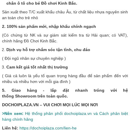
chân ô tô cho bé Đồ chơi Kinh Bắc.
Sản xuất theo T/C xuất khẩu châu Âu, từ chất liệu nhựa nguyên sinh
an toàn cho trẻ nhỏ
2. 100% sản phẩm mới, nhập khẩu chính ngạch
(Có chứng từ NK và sự giám sát kiểm tra từ Hải quan; có VAT),
chính hãng Đồ Chơi Kinh Bắc.
Dịch vụ hỗ trợ chắm sóc tận tình, chu đáo
( Đội ngũ nhân sự chuyên nghiệp )
Cam kết giá tốt nhất thị trường
( Giá cả luôn là yếu tố quan trọng hàng đầu để sản phẩm đến với
nhiều và nhiều hơn với mỗi gia đình )
5. Giao hàng - lắp đặt nhanh tróng với hệ
thống Showroom trên toàn quốc.
DOCHOIPLAZA.VN – VUI CHƠI MỌI LÚC MỌI NƠI
>Nên xem:
Hệ thống phân phối dochoiplaza.vn và Cách phân biệt
hàng chính hãng
Liên hệ:
https://dochoiplaza.com/lien-he