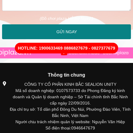
(Đồ chơi plaza Hỗ trợ Ngay )
GỬI NGAY
HOTLINE: 1900633469 0886827679 - 0827377679
Thông tin chung
CÔNG TY CỔ PHẦN KINH BẮC SEALION UNITY
Mã số doanh nghiệp: 0107573733 do Phong Đăng ký kinh
doanh và Quản lý doanh nghiệp – Sở Tài chính tỉnh Bắc Ninh
cấp ngày 22/09/2016.
Địa chỉ trụ sở: Tổ dân phố Đông Du Núi, Phường Đào Viên, Tỉnh
Bắc Ninh, Việt Nam
Người chịu trách nhiệm quản lý website: Nguyễn Văn Hiệp
Số điện thoại:0946647679