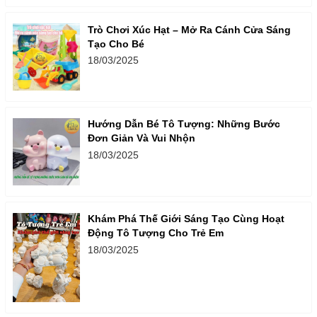
Trò Chơi Xúc Hạt – Mở Ra Cánh Cửa Sáng
Tạo Cho Bé
18/03/2025
Hướng Dẫn Bé Tô Tượng: Những Bước
Đơn Giản Và Vui Nhộn
18/03/2025
Khám Phá Thế Giới Sáng Tạo Cùng Hoạt
Động Tô Tượng Cho Trẻ Em
18/03/2025