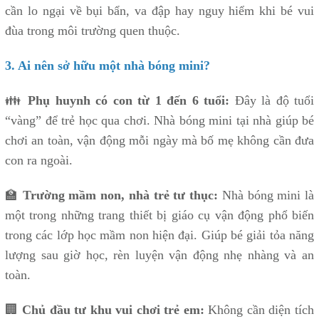
cần lo ngại về bụi bẩn, va đập hay nguy hiểm khi bé vui
đùa trong môi trường quen thuộc.
3. Ai nên sở hữu một nhà bóng mini?
👪
Phụ huynh có con từ 1 đến 6 tuổi:
Đây là độ tuổi
“vàng” để trẻ học qua chơi. Nhà bóng mini tại nhà giúp bé
chơi an toàn, vận động mỗi ngày mà bố mẹ không cần đưa
con ra ngoài.
🏫
Trường mầm non, nhà trẻ tư thục:
Nhà bóng mini là
một trong những trang thiết bị giáo cụ vận động phổ biến
trong các lớp học mầm non hiện đại. Giúp bé giải tỏa năng
lượng sau giờ học, rèn luyện vận động nhẹ nhàng và an
toàn.
🏢
Chủ đầu tư khu vui chơi trẻ em:
Không cần diện tích