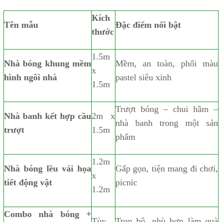
Kích
Tên mẫu
Đặc điểm nổi bật
thước
1.5m
Nhà bóng khung mềm
Mềm, an toàn, phối màu
x
hình ngôi nhà
pastel siêu xinh
1.5m
Trượt bóng – chui hầm –
Nhà banh kết hợp cầu
2m x
nhà banh trong một sản
trượt
1.5m
phẩm
1.2m
Nhà bóng lều vải họa
Gấp gọn, tiện mang đi chơi,
x
tiết động vật
picnic
1.2m
Combo nhà bóng +
Tùy
Trọn bộ, phù hợp làm quà