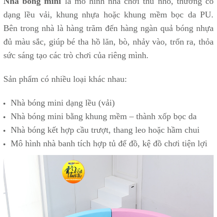
Nhà bóng mini
là mô hình nhà chơi thu nhỏ, thường có
dạng lều vải, khung nhựa hoặc khung mềm bọc da PU.
Bên trong nhà là hàng trăm đến hàng ngàn quả bóng nhựa
đủ màu sắc, giúp bé tha hồ lăn, bò, nhảy vào, trốn ra, thỏa
sức sáng tạo các trò chơi của riêng mình.
Sản phẩm có nhiều loại khác nhau:
Nhà bóng mini dạng lều (vải)
Nhà bóng mini bằng khung mềm – thành xốp bọc da
Nhà bóng kết hợp cầu trượt, thang leo hoặc hầm chui
Mô hình nhà banh tích hợp tủ để đồ, kệ đồ chơi tiện lợi