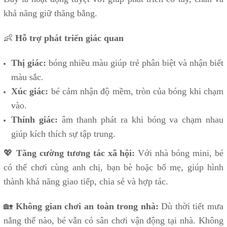
khả năng giữ thăng bằng.
👶
Hỗ trợ phát triển giác quan
Thị giác:
bóng nhiều màu giúp trẻ phân biệt và nhận biết
màu sắc.
Xúc giác:
bé cảm nhận độ mềm, tròn của bóng khi chạm
vào.
Thính giác:
âm thanh phát ra khi bóng va chạm nhau
giúp kích thích sự tập trung.
💖
Tăng cường tương tác xã hội:
Với nhà bóng mini, bé
có thể chơi cùng anh chị, bạn bè hoặc bố mẹ, giúp hình
thành khả năng giao tiếp, chia sẻ và hợp tác.
🏡
Không gian chơi an toàn trong nhà:
Dù thời tiết mưa
nắng thế nào, bé vẫn có sân chơi vận động tại nhà. Không