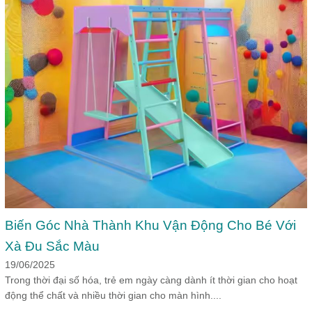
Biến Góc Nhà Thành Khu Vận Động Cho Bé Với
Xà Đu Sắc Màu
19/06/2025
Trong thời đại số hóa, trẻ em ngày càng dành ít thời gian cho hoạt
động thể chất và nhiều thời gian cho màn hình....