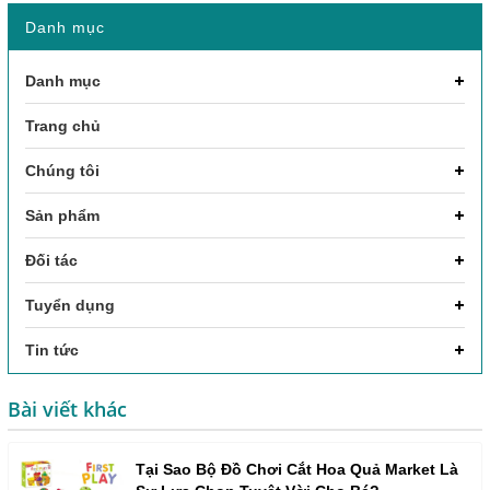
Danh mục
Danh mục
Trang chủ
Chúng tôi
Sản phẩm
Đối tác
Tuyển dụng
Tin tức
Bài viết khác
Tại Sao Bộ Đồ Chơi Cắt Hoa Quả Market Là