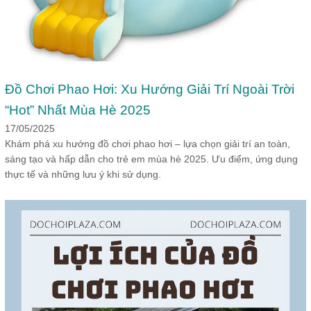
Đồ Chơi Phao Hơi: Xu Hướng Giải Trí Ngoài Trời
“Hot” Nhất Mùa Hè 2025
17/05/2025
Khám phá xu hướng đồ chơi phao hơi – lựa chọn giải trí an toàn,
sáng tạo và hấp dẫn cho trẻ em mùa hè 2025. Ưu điểm, ứng dụng
thực tế và những lưu ý khi sử dụng.