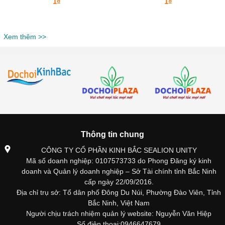
1₫
1₫
Xem thêm >>
Thông tin chung
CÔNG TY CỔ PHẦN KINH BẮC SEALION UNITY
Mã số doanh nghiệp: 0107573733 do Phong Đăng ký kinh
doanh và Quản lý doanh nghiệp – Sở Tài chính tỉnh Bắc Ninh
cấp ngày 22/09/2016.
Địa chỉ trụ sở: Tổ dân phố Đông Du Núi, Phường Đào Viên, Tỉnh
Bắc Ninh, Việt Nam
Người chịu trách nhiệm quản lý website: Nguyễn Văn Hiệp
Số điện thoại:0946647679