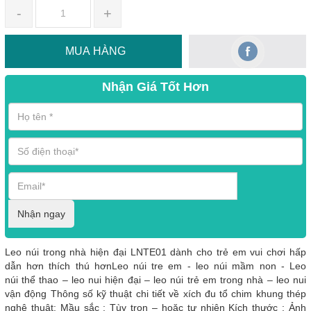
-
+
MUA HÀNG
Nhận Giá Tốt Hơn
Nhận ngay
Leo núi trong nhà hiện đại LNTE01 dành cho trẻ em vui chơi hấp
dẫn hơn thích thú hơnLeo núi tre em - leo núi mầm non - Leo
núi thể thao – leo nui hiện đại – leo núi trẻ em trong nhà – leo nui
vận động Thông số kỹ thuật chi tiết về xích đu tổ chim khung thép
nghệ thuật: Mầu sắc : Tùy trọn – hoặc tự nhiên Kích thước : Ảnh