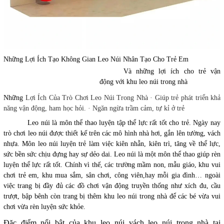
Những Lợi Ích Tạo Không Gian Leo Núi Nhân Tạo Cho Trẻ Em
Và những lợi ích cho trẻ vận
động với khu leo núi trong nhà
Những
Lợi Ích
Của Trò Chơi
Leo Núi
Trong Nhà · Giúp
trẻ
phát triển khả
năng vận động, ham học hỏi. · Ngăn ngừa trầm cảm, tự kỉ ở
trẻ
Leo núi là môn thể thao luyện tập thể lực rất tốt cho trẻ. Ngày nay
trò chơi leo núi được thiết kế trên các mô hình nhà hơi, gắn lên tường, vách
nhựa. Môn leo núi luyện trẻ làm việc kiên nhẫn, kiên trì, tăng về thể lực,
sức bền sức chịu đựng hay sự dẻo dai. Leo núi là một môn thể thao giúp rèn
luyện thể lực rất tốt. Chính vì t
hế, các trường mầm non, mẫu giáo, khu vui
chơi trẻ em, khu mua sắm, sân chơi, công viên,hay mỗi gia đình… ngoài
việc trang bị đầy đủ các đồ chơi vận động truyền thống như xích đu, cầu
trượt, bập bênh còn trang bị thêm
k
hu leo núi trong nhà
để các bé vừa vui
chơi vừa rèn luyện sức khỏe.
Đặc điểm nổi bật của khu leo núi vách leo núi trong nhà tại