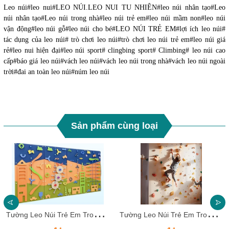
Leo núi#leo nui#LEO NÚI.LEO NUI TU NHIÊN#leo núi nhân tạo#Leo
núi nhân tạo#Leo núi trong nhà#leo núi trẻ em#leo núi mầm non#leo núi
vận động#leo núi gỗ#leo núi cho bé#LEO NÚI TRẺ EM#lợi ích leo núi#
tác dụng của leo núi# trò chơi leo núi#trò chơi leo núi trẻ em#leo núi giá
rẻ#leo nui hiện đại#leo núi sport# clingbing sport# Climbing# leo núi cao
cấp#báo giá leo núi#vách leo núi#vách leo núi trong nhà#vách leo núi ngoài
trời#đai an toàn leo núi#núm leo núi
Sản phẩm cùng loại
T
ường Leo Núi Trẻ Em Trong Nhà LNTE16 – Mô Hình Leo Núi Đa Năng
T
ường Leo Núi Trẻ Em Trong Nhà LNTE15 – Mô Hình Leo Núi Mini Tại Nhà