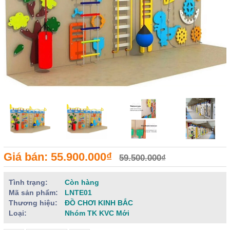
Giá bán: 55.900.000₫
59.500.000₫
Tình trạng:
Còn hàng
Mã sản phẩm:
LNTE01
Thương hiệu:
ĐỒ CHƠI KINH BẮC
Loại:
Nhóm TK KVC Mới