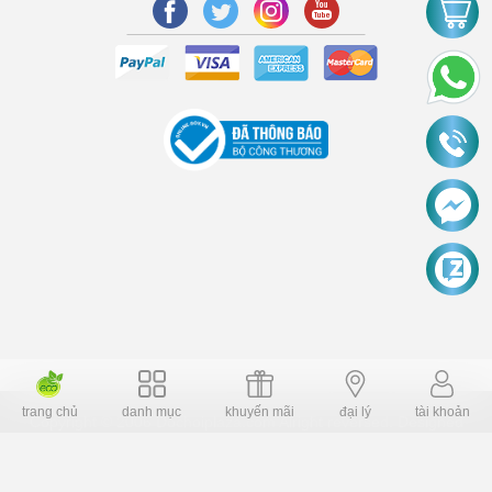
trang chủ
danh mục
khuyến mãi
đại lý
tài khoản
Copyright © 2006 Dochoiplaza.com Alright reversed. Designed
Dochoikinhbac.vn
.
cung cấp bởi sapo