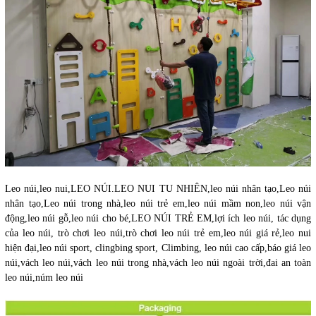
Leo núi,leo nui,LEO NÚI.LEO NUI TU NHIÊN,leo núi nhân tạo,Leo núi
nhân tạo,Leo núi trong nhà,leo núi trẻ em,leo núi mầm non,leo núi vận
động,leo núi gỗ,leo núi cho bé,LEO NÚI TRẺ EM,lợi ích leo núi, tác dụng
của leo núi, trò chơi leo núi,trò chơi leo núi trẻ em,leo núi giá rẻ,leo nui
hiện đại,leo núi sport, clingbing sport, Climbing, leo núi cao cấp,báo giá leo
núi,vách leo núi,vách leo núi trong nhà,vách leo núi ngoài trời,đai an toàn
leo núi,núm leo núi