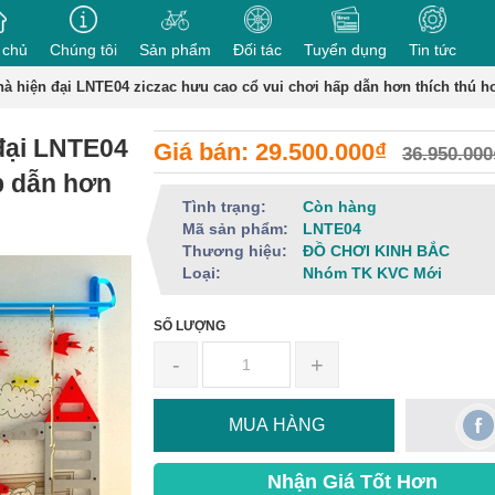
 chủ
Chúng tôi
Sản phẩm
Đối tác
Tuyển dụng
Tin tức
hà hiện đại LNTE04 ziczac hưu cao cổ vui chơi hấp dẫn hơn thích thú h
 đại LNTE04
Giá bán: 29.500.000₫
36.950.000
p dẫn hơn
Tình trạng:
Còn hàng
Mã sản phẩm:
LNTE04
Thương hiệu:
ĐỒ CHƠI KINH BẮC
Loại:
Nhóm TK KVC Mới
SỐ LƯỢNG
-
+
MUA HÀNG
Nhận Giá Tốt Hơn