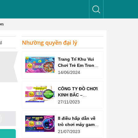
ơn
Nhường quyền đại lý
₫
Trang Trí Khu Vui
Chơi Trẻ Em Trong
Nhà Như Thế Nào
14/06/2024
Để Thu Hút Trẻ?
CÔNG TY ĐỒ CHƠI
KINH BẮC –
CHỨNG CHỈ ISO
27/11/2023
9001:2015
8 điều hấp dẫn về
trò chơi máy game
bắn súng
21/07/2023