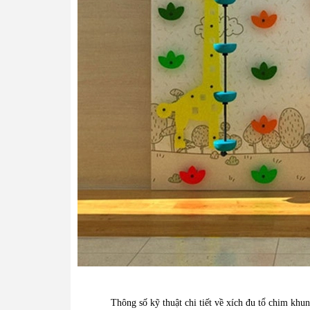
Thông số kỹ thuật chi tiết về xích đu tổ chim khun