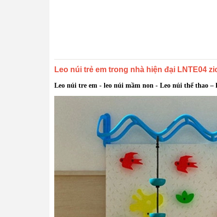
Leo núi trẻ em trong nhà hiện đại LNTE04 z
Leo núi tre em - leo núi mầm non - Leo núi
thể thao – 