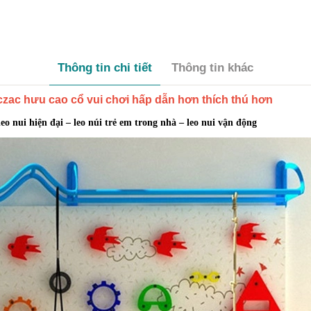
Thông tin chi tiết
Thông tin khác
iczac hưu cao cổ vui chơi hấp dẫn hơn thích thú hơn
leo nui hiện đại – leo núi trẻ em trong nhà – leo nui vận động