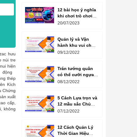
12 bài học ý nghĩa
khi chơi trò chơi
máy game đua xe
20/07/2023
moto đôi
Quản lý và Vận
hành khu vui chơi
giải trí -
09/12/2022
czac hưu
Management and
 núi tre
Operation of
nui hiện
Trán tướng quân
amusement parks
ận động
có thể cưỡi ngựa,
ung thép
Bụng tể tướng có
08/12/2022
iên Kích
thể chèo thuyền
ầu Chứng
Cổ ngữ 1000 Năm.
sản xuất
5 Cách Lựa trọn và
cao cấp,
12 mầu sắc Chủ
i, không
đạo Tương sinh
07/12/2022
Kiến tạo không
gian khởi sinh
12 Cách Quản Lý
năng lượng
Thời Gian Hiệu