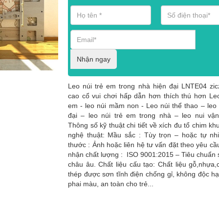
Nhận ngay
Leo núi trẻ em trong nhà hiện đại LNTE04 zi
cao cổ vui chơi hấp dẫn hơn thích thú hơn Leo
em - leo núi mầm non - Leo núi thể thao – leo 
đại – leo núi trẻ em trong nhà – leo nui v
Thông số kỹ thuật chi tiết về xích đu tổ chim kh
nghệ thuật: Mầu sắc : Tùy trọn – hoặc tự nh
thước : Ảnh hoặc liên hệ tư vấn đặt theo yêu c
nhận chất lượng : ISO 9001:2015 – Tiêu chuẩn 
châu âu. Chất liệu cấu tạo: Chất liệu gỗ,nhựa,
thép được sơn tĩnh điện chống gỉ, không độc hạ
phai màu, an toàn cho trẻ...