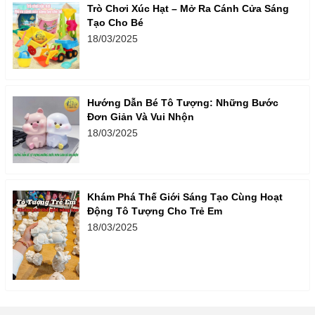
Trò Chơi Xúc Hạt – Mở Ra Cánh Cửa Sáng
Tạo Cho Bé
18/03/2025
Hướng Dẫn Bé Tô Tượng: Những Bước
Đơn Giản Và Vui Nhộn
18/03/2025
Khám Phá Thế Giới Sáng Tạo Cùng Hoạt
Động Tô Tượng Cho Trẻ Em
18/03/2025