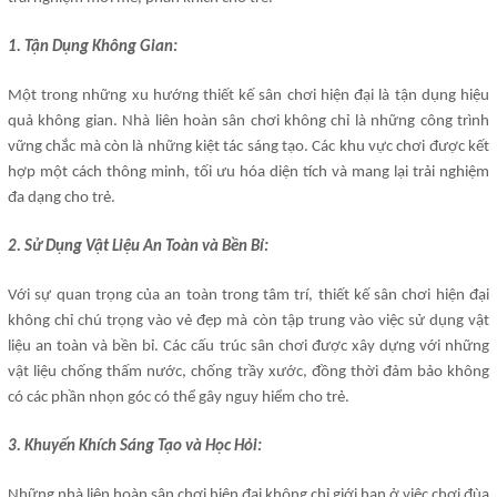
1. Tận Dụng Không Gian:
Một trong những xu hướng thiết kế sân chơi hiện đại là tận dụng hiệu
quả không gian. Nhà liên hoàn sân chơi không chỉ là những công trình
vững chắc mà còn là những kiệt tác sáng tạo. Các khu vực chơi được kết
hợp một cách thông minh, tối ưu hóa diện tích và mang lại trải nghiệm
đa dạng cho trẻ.
2. Sử Dụng Vật Liệu An Toàn và Bền Bỉ:
Với sự quan trọng của an toàn trong tâm trí, thiết kế sân chơi hiện đại
không chỉ chú trọng vào vẻ đẹp mà còn tập trung vào việc sử dụng vật
liệu an toàn và bền bỉ. Các cấu trúc sân chơi được xây dựng với những
vật liệu chống thấm nước, chống trầy xước, đồng thời đảm bảo không
có các phần nhọn góc có thể gây nguy hiểm cho trẻ.
3. Khuyến Khích Sáng Tạo và Học Hỏi:
Những nhà liên hoàn sân chơi hiện đại không chỉ giới hạn ở việc chơi đùa