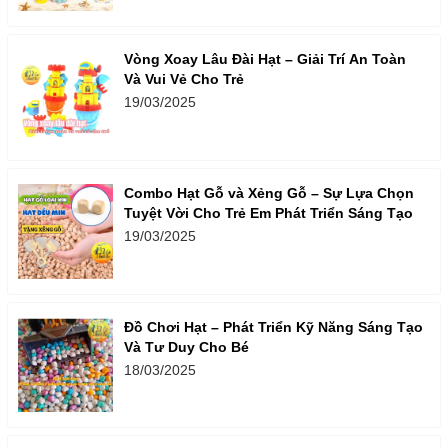
Vòng Xoay Lâu Đài Hạt – Giải Trí An Toàn
Và Vui Vẻ Cho Trẻ
19/03/2025
Combo Hạt Gỗ và Xẻng Gỗ – Sự Lựa Chọn
Tuyệt Vời Cho Trẻ Em Phát Triển Sáng Tạo
19/03/2025
Đồ Chơi Hạt – Phát Triển Kỹ Năng Sáng Tạo
Và Tư Duy Cho Bé
18/03/2025