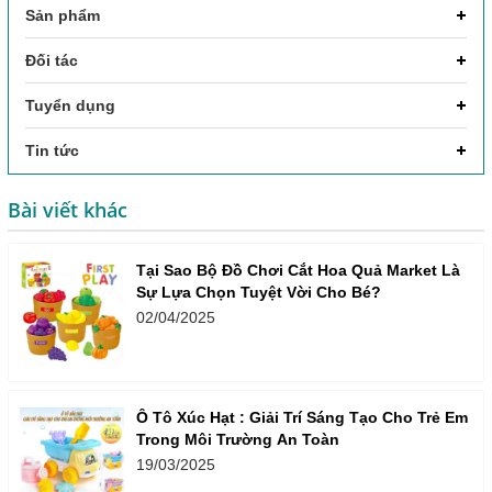
Sản phẩm
Đối tác
Tuyển dụng
Tin tức
Bài viết khác
Tại Sao Bộ Đồ Chơi Cắt Hoa Quả Market Là
Sự Lựa Chọn Tuyệt Vời Cho Bé?
02/04/2025
Ô Tô Xúc Hạt : Giải Trí Sáng Tạo Cho Trẻ Em
Trong Môi Trường An Toàn
19/03/2025