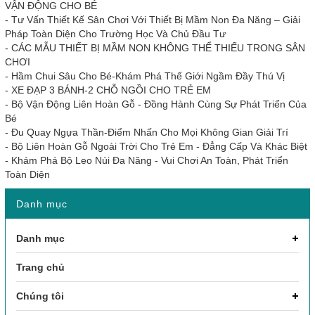
VẬN ĐỘNG CHO BÉ
-
Tư Vấn Thiết Kế Sân Chơi Với Thiết Bị Mầm Non Đa Năng – Giải
Pháp Toàn Diện Cho Trường Học Và Chủ Đầu Tư
-
CÁC MẪU THIẾT BỊ MẦM NON KHÔNG THỂ THIẾU TRONG SÂN
CHƠI
-
Hầm Chui Sâu Cho Bé-Khám Phá Thế Giới Ngầm Đầy Thú Vị
-
XE ĐẠP 3 BÁNH-2 CHỖ NGỒI CHO TRẺ EM
-
Bộ Vận Động Liên Hoàn Gỗ - Đồng Hành Cùng Sự Phát Triển Của
Bé
-
Đu Quay Ngựa Thần-Điểm Nhấn Cho Mọi Không Gian Giải Trí
-
Bộ Liên Hoàn Gỗ Ngoài Trời Cho Trẻ Em - Đẳng Cấp Và Khác Biệt
-
Khám Phá Bộ Leo Núi Đa Năng - Vui Chơi An Toàn, Phát Triển
Toàn Diện
Danh mục
Danh mục
Trang chủ
Chúng tôi