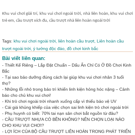
Khu vui chơi giải trí, khu vui chơi ngoài trời, nhà liên hoàn, khu vui chơi
trẻ em, cầu trượt xích đu, cầu trượt nhà liên hoàn ngoài trời
Tags:
khu vui chơi ngoài trời,
liên hoàn cầu trượt,
Liên hoàn cầu
trượt ngoài trời,
ý tưởng độc đáo,
đồ chơi kinh bắc
Bài viết liên quan:
-
Thiết Kế Riêng – Lắp Đặt Chuẩn – Dấu Ấn Chỉ Có Ở Đồ Chơi Kinh
Bắc
-
Tại sao bảo dưỡng đúng cách lại giúp khu vui chơi nhân 3 tuổi
thọ?
-
Những lỗi nhỏ trong bảo trì khiến linh kiện hỏng hóc nặng – Cảnh
báo cho chủ khu vui chơi!
-
Khi trò chơi ngoài trời nhanh xuống cấp vì thiếu bảo vệ UV
-
Cái giá khủng khiếp của việc chọn sai linh kiện trò chơi ngoài trời
-
Phụ huynh có biết: 70% tai nạn sân chơi bắt nguồn từ đâu?
-
CẦU TRƯỢT NHỰA CÓ BỀN KHÔNG? NÊN CHỌN LOẠI NÀO
CHO KHU VUI CHƠI?
-
LỢI ÍCH CỦA BỘ CẦU TRƯỢT LIÊN HOÀN TRONG PHÁT TRIỂN