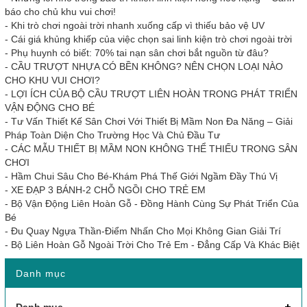
báo cho chủ khu vui chơi!
-
Khi trò chơi ngoài trời nhanh xuống cấp vì thiếu bảo vệ UV
-
Cái giá khủng khiếp của việc chọn sai linh kiện trò chơi ngoài trời
-
Phụ huynh có biết: 70% tai nạn sân chơi bắt nguồn từ đâu?
-
CẦU TRƯỢT NHỰA CÓ BỀN KHÔNG? NÊN CHỌN LOẠI NÀO
CHO KHU VUI CHƠI?
-
LỢI ÍCH CỦA BỘ CẦU TRƯỢT LIÊN HOÀN TRONG PHÁT TRIỂN
VẬN ĐỘNG CHO BÉ
-
Tư Vấn Thiết Kế Sân Chơi Với Thiết Bị Mầm Non Đa Năng – Giải
Pháp Toàn Diện Cho Trường Học Và Chủ Đầu Tư
-
CÁC MẪU THIẾT BỊ MẦM NON KHÔNG THỂ THIẾU TRONG SÂN
CHƠI
-
Hầm Chui Sâu Cho Bé-Khám Phá Thế Giới Ngầm Đầy Thú Vị
-
XE ĐẠP 3 BÁNH-2 CHỖ NGỒI CHO TRẺ EM
-
Bộ Vận Động Liên Hoàn Gỗ - Đồng Hành Cùng Sự Phát Triển Của
Bé
-
Đu Quay Ngựa Thần-Điểm Nhấn Cho Mọi Không Gian Giải Trí
-
Bộ Liên Hoàn Gỗ Ngoài Trời Cho Trẻ Em - Đẳng Cấp Và Khác Biệt
Danh mục
Danh mục