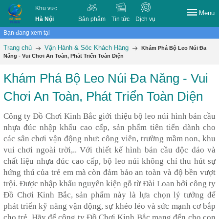
Khu vực
Menu
Hà Nội
Sản phẩm
Tin tức
Dịch vụ
Bạn đang xem tại
Trang chủ
Vận Hành & Sóc Khách Hàng
Khám Phá Bộ Leo Núi Đa
Năng - Vui Chơi An Toàn, Phát Triển Toàn Diện
Khám Phá Bộ Leo Núi Đa Năng - Vui
Chơi An Toàn, Phát Triển Toàn Diện
Công ty Đồ Chơi Kinh Bắc giới thiệu bộ leo núi hình bán cầu
nhựa đúc nhập khẩu cao cấp, sản phẩm tiên tiến dành cho
các sân chơi vận động như: công viên, trường mầm non, khu
vui chơi ngoài trời,.. Với thiết kế hình bán cầu độc đáo và
chất liệu nhựa đúc cao cấp, bộ leo núi không chỉ thu hút sự
hứng thú của trẻ em mà còn đảm bảo an toàn và độ bền vượt
trội. Được nhập khẩu nguyên kiện gỗ từ Đài Loan bởi công ty
Đồ Chơi Kinh Bắc, sản phẩm này là lựa chọn lý tưởng để
phát triển kỹ năng vận động, sự khéo léo và sức mạnh cơ bắp
cho trẻ. Hãy để công ty Đồ Chơi Kinh Bắc mang đến cho con