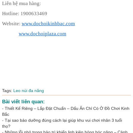
Liên hệ mua hàng:
Hotline: 1900633469
Website:
www.dochoikinhbac.com
www.dochoiplaza.com
Tags:
Leo núi đa năng
Bài viết liên quan:
-
Thiết Kế Riêng – Lắp Đặt Chuẩn – Dấu Ấn Chỉ Có Ở Đồ Chơi Kinh
Bắc
-
Tại sao bảo dưỡng đúng cách lại giúp khu vui chơi nhân 3 tuổi
thọ?
-
Những lỗi nhỏ trong bảo trì khiến linh kiện hỏng hóc nặng – Cảnh