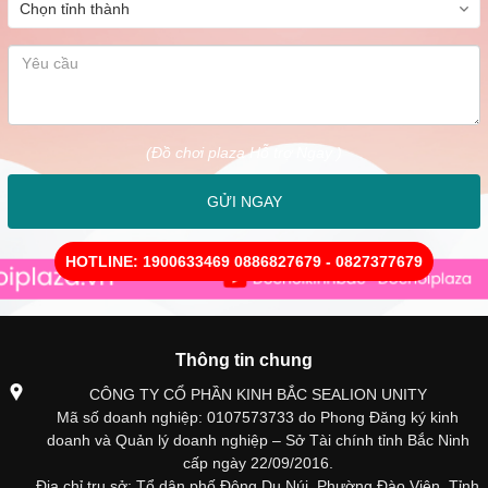
(Đồ chơi plaza Hỗ trợ Ngay )
GỬI NGAY
HOTLINE: 1900633469 0886827679 - 0827377679
Thông tin chung
CÔNG TY CỔ PHẦN KINH BẮC SEALION UNITY
Mã số doanh nghiệp: 0107573733 do Phong Đăng ký kinh
doanh và Quản lý doanh nghiệp – Sở Tài chính tỉnh Bắc Ninh
cấp ngày 22/09/2016.
Địa chỉ trụ sở: Tổ dân phố Đông Du Núi, Phường Đào Viên, Tỉnh