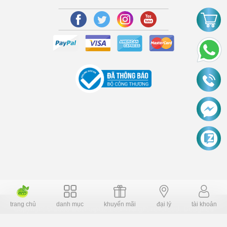
trang chủ
danh mục
khuyến mãi
đại lý
tài khoản
Copyright © 2006 Dochoiplaza.com Alright reversed. Designed
Dochoikinhbac.vn
.
cung cấp bởi sapo