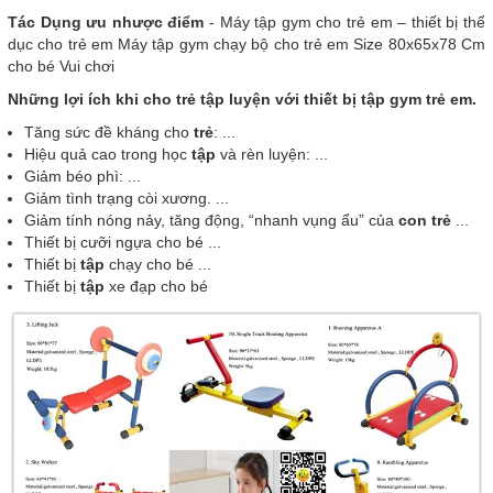
Tác Dụng ưu nhược điểm
- Máy tập gym cho trẻ em – thiết bị thể
dục cho trẻ em Máy tập gym chạy bộ cho trẻ em Size 80x65x78 Cm
cho bé Vui chơi
Những lợi ích khi cho trẻ tập luyện với thiết bị tập gym trẻ em.
Tăng sức đề kháng cho
trẻ
: ...
Hiệu quả cao trong học
tập
và rèn luyện: ...
Giảm béo phì: ...
Giảm tình trạng còi xương. ...
Giảm tính nóng nảy, tăng động, “nhanh vụng ẩu” của
con trẻ
...
Thiết bị cưỡi ngựa cho bé ...
Thiết bị
tập
chạy cho bé ...
Thiết bị
tập
xe đạp cho bé