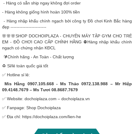
- Hàng có sẵn ship ngay không đợi order
- Hàng không giống hình hoàn 100% tiền
- Hàng nhập khẩu chính ngạch bởi công ty Đồ chơi Kinh Bắc hàng
đẹp ------------------------
🌸🌸🌸SHOP DOCHOIPLAZA - CHUYÊN MÁY TẬP GYM CHO TRẺ
EM - ĐỒ CHƠI CAO CẤP CHÍNH HÃNG ⛔Hàng nhập khẩu chính
ngạch có chứng nhận KĐCL
🔰Chính hãng - An Toàn - Chất lượng
♻️ Sỉ/lẻ toàn quốc giá tốt
✅ Hotline sỉ lẻ:
Mis Hằng 0907.105.668 - Ms Thảo 0972.138.988 – Mr Hiệp
09.4148.7679 – Ms Tươi 08.8687.7679
✅ Website: dochoiplaza.com – dochoiplaza.vn
✅ Fanpage: Shop Dochoiplaza
✅ Địa chỉ: https://dochoiplaza.com/lien-he