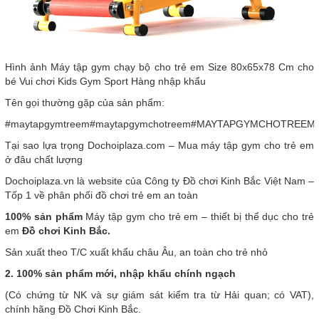
Hình ảnh Máy tập gym chạy bộ cho trẻ em Size 80x65x78 Cm cho
bé Vui chơi Kids Gym Sport Hàng nhập khẩu
Tên gọi thường gặp của sản phẩm:
#maytapgymtreem#maytapgymchotreem#MAYTAPGYMCHOTREEM#D
Tại sao lựa trọng Dochoiplaza.com – Mua máy tập gym cho trẻ em
ở đâu chất lượng
Dochoiplaza.vn là website của Công ty Đồ chơi Kinh Bắc Việt Nam –
Tốp 1 về phân phối đồ chơi trẻ em an toàn
100% sản phẩm
Máy tập gym cho trẻ em – thiết bị thể dục cho trẻ
em
Đồ chơi Kinh Bắc.
Sản xuất theo T/C xuất khẩu châu Âu, an toàn cho trẻ nhỏ
2. 100% sản phẩm mới, nhập khẩu chính ngạch
(Có chứng từ NK và sự giám sát kiểm tra từ Hải quan; có VAT),
chính hãng Đồ Chơi Kinh Bắc.