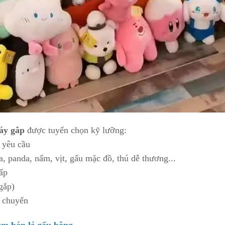
áy gắp
được tuyển chọn kỹ lưỡng:
 yêu cầu
, panda, nấm, vịt, gấu mặc đồ, thú dễ thương...
ấp
gắp)
n chuyển