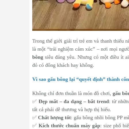
Trong thế giới giải trí trẻ em và thanh thiếu n
là một “trải nghiệm cảm xúc” – nơi mọi ngườ
bông
siêu đáng yêu. Nhưng có một điều ít ai
đó có đông khách hay không.
Vì sao gấu bông lại “quyết định” thành cô
Không chỉ đơn thuần là món đồ chơi,
gấu bô
✅
Đẹp mắt – đa dạng – bắt trend
: từ nhữn
tất cả phải dễ thương và hợp thị hiếu.
✅
Chất lượng tốt
: gấu bông nhồi bông PP mề
✅
Kích thước chuẩn máy gắp
: size phổ b