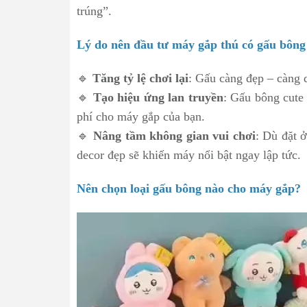
trúng”.
Lý do nên đầu tư máy gắp thú có gấu bông
🔹
Tăng tỷ lệ chơi lại
: Gấu càng đẹp – càng 
🔹
Tạo hiệu ứng lan truyền
: Gấu bông cute
phí cho máy gắp của bạn.
🔹
Nâng tầm không gian vui chơi
: Dù đặt 
decor đẹp sẽ khiến máy nổi bật ngay lập tức.
Nên chọn loại gấu bông nào cho máy gắp?