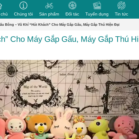
 chủ
Chúng tôi
Sản phẩm
Đối tác
Tuyển dụng
Tin tức
ấu Bông – Vũ Khí “Hút Khách” Cho Máy Gắp Gấu, Máy Gắp Thú Hiện Đại
ch” Cho Máy Gắp Gấu, Máy Gắp Thú H