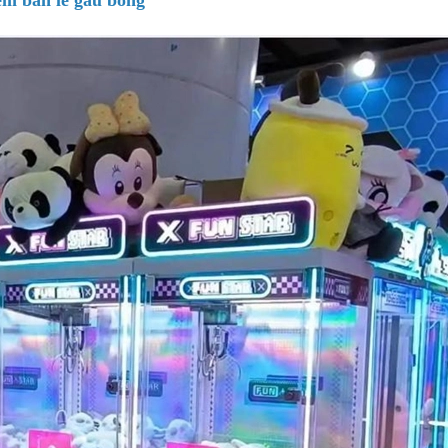
èm bán lẻ gấu bông