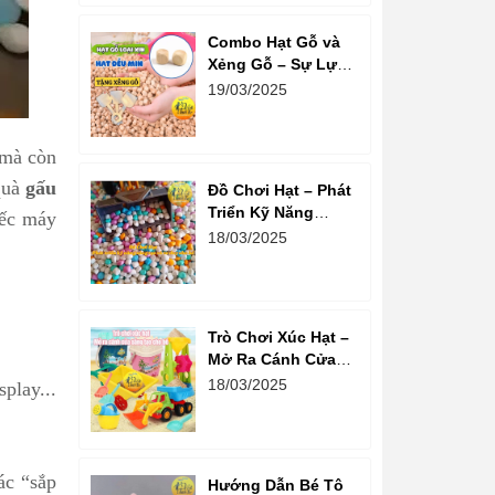
Combo Hạt Gỗ và
Xẻng Gỗ – Sự Lựa
Chọn Tuyệt Vời
19/03/2025
Cho Trẻ Em Phát
Triển Sáng Tạo
 mà còn
quà
gấu
Đồ Chơi Hạt – Phát
Triển Kỹ Năng
iếc máy
Sáng Tạo Và Tư
18/03/2025
Duy Cho Bé
Trò Chơi Xúc Hạt –
Mở Ra Cánh Cửa
Sáng Tạo Cho Bé
18/03/2025
play...
ác “sắp
Hướng Dẫn Bé Tô