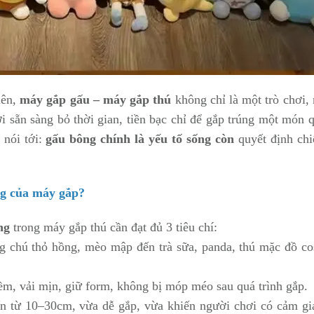
iên,
máy gắp gấu – máy gắp thú
không chỉ là một trò chơi,
i sẵn sàng bỏ thời gian, tiền bạc chỉ để gắp trúng một món 
 nói tới:
gấu bông chính là yếu tố sống còn
quyết định ch
ng của máy gắp?
ng
trong máy gắp thú cần đạt đủ 3 tiêu chí:
g chú thỏ hồng, mèo mập đến trà sữa, panda, thú mặc đồ cos
m, vải mịn, giữ form, không bị móp méo sau quá trình gắp.
iến từ 10–30cm, vừa dễ gắp, vừa khiến người chơi có cảm gi