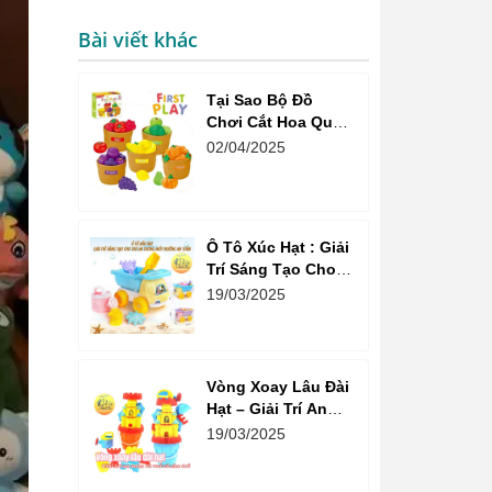
Bài viết khác
Tại Sao Bộ Đồ
Chơi Cắt Hoa Quả
Market Là Sự Lựa
02/04/2025
Chọn Tuyệt Vời
Cho Bé?
Ô Tô Xúc Hạt : Giải
Trí Sáng Tạo Cho
Trẻ Em Trong Môi
19/03/2025
Trường An Toàn
Vòng Xoay Lâu Đài
Hạt – Giải Trí An
Toàn Và Vui Vẻ Cho
19/03/2025
Trẻ