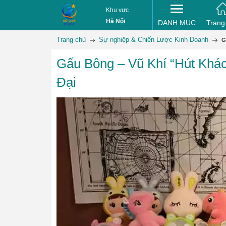
Khu vực
Hà Nội
DANH MỤC
Trang
Trang chủ
Sự nghiệp & Chiến Lược Kinh Doanh
G
Gấu Bông – Vũ Khí “Hút Khá
Đại