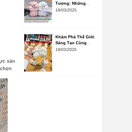
Tượng: Những
Bước Đơn Giản Và
18/03/2025
Vui Nhộn
Khám Phá Thế Giới
Sáng Tạo Cùng
Hoạt Động Tô
18/03/2025
Tượng Cho Trẻ Em
lực sản
 chọn
.