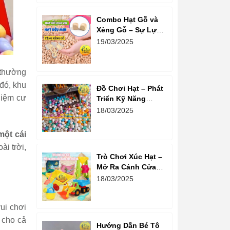
Combo Hạt Gỗ và
Xẻng Gỗ – Sự Lựa
Chọn Tuyệt Vời
19/03/2025
Cho Trẻ Em Phát
Triển Sáng Tạo
 thường
 đó, khu
Đồ Chơi Hạt – Phát
ghiệm cư
Triển Kỹ Năng
Sáng Tạo Và Tư
18/03/2025
Duy Cho Bé
một cái
ài trời,
Trò Chơi Xúc Hạt –
Mở Ra Cánh Cửa
Sáng Tạo Cho Bé
18/03/2025
ui chơi
 cho cả
Hướng Dẫn Bé Tô