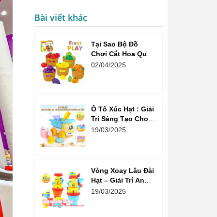
Bài viết khác
Tại Sao Bộ Đồ
Chơi Cắt Hoa Quả
Market Là Sự Lựa
02/04/2025
Chọn Tuyệt Vời
Cho Bé?
Ô Tô Xúc Hạt : Giải
Trí Sáng Tạo Cho
Trẻ Em Trong Môi
19/03/2025
Trường An Toàn
Vòng Xoay Lâu Đài
Hạt – Giải Trí An
Toàn Và Vui Vẻ Cho
19/03/2025
Trẻ