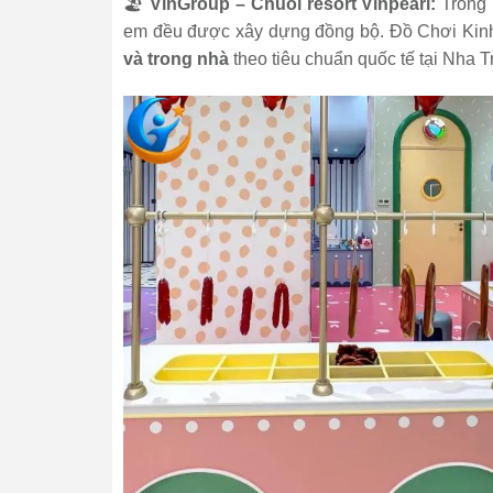
🏖️
VinGroup – Chuỗi resort Vinpearl:
Trong 
em đều được xây dựng đồng bộ. Đồ Chơi Kinh
và trong nhà
theo tiêu chuẩn quốc tế tại Nha