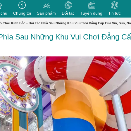
 chủ
Chúng tôi
Sản phẩm
Đối tác
Tuyển dụng
Tin tức
ồ Chơi Kinh Bắc – Đối Tác Phía Sau Những Khu Vui Chơi Đẳng Cấp Của Vin, Sun, N
 Phía Sau Những Khu Vui Chơi Đẳng C