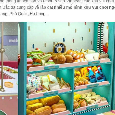
hệ thống khách sạn và resort 5 sao Vinpearl, các khu vui chơi
 Bắc đã cung cấp và lắp đặt
nhiều mô hình khu vui chơi ngo
 Trang, Phú Quốc, Hạ Long…