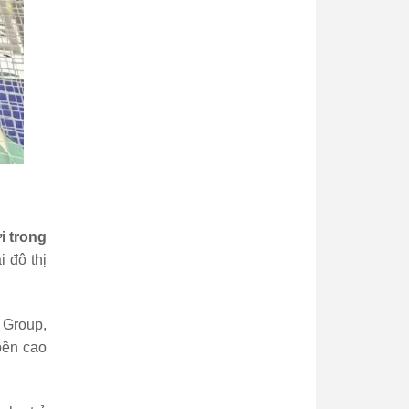
i trong
i đô thị
 Group,
bền cao