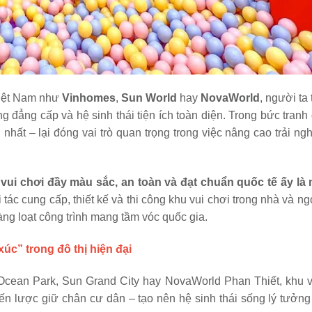
Việt Nam như
Vinhomes
,
Sun World
hay
NovaWorld
, người ta
g đẳng cấp và hệ sinh thái tiện ích toàn diện. Trong bức tranh
nhất – lại đóng vai trò quan trọng trong việc nâng cao trải n
 vui chơi đầy màu sắc, an toàn và đạt chuẩn quốc tế ấy là 
i tác cung cấp, thiết kế và thi công khu vui chơi trong nhà và ngo
g loạt công trình mang tầm vóc quốc gia.
úc” trong đô thị hiện đại
Ocean Park, Sun Grand City hay NovaWorld Phan Thiết, khu v
iến lược giữ chân cư dân – tạo nên hệ sinh thái sống lý tưởng