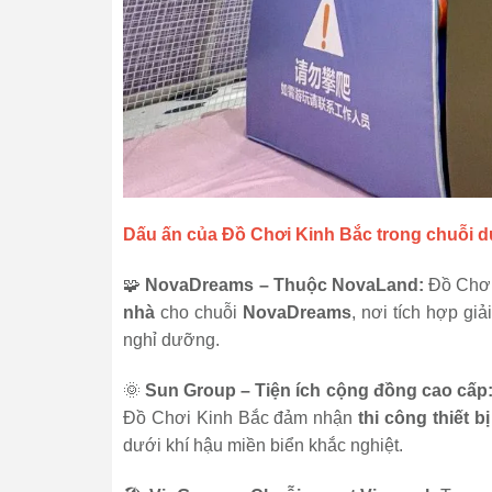
Dấu ấn của Đồ Chơi Kinh Bắc trong chuỗi dự
🧩
NovaDreams – Thuộc NovaLand:
Đồ Chơi
nhà
cho chuỗi
NovaDreams
, nơi tích hợp giả
nghỉ dưỡng.
🌞
Sun Group – Tiện ích cộng đồng cao cấp
Đồ Chơi Kinh Bắc đảm nhận
thi công thiết bị
dưới khí hậu miền biển khắc nghiệt.