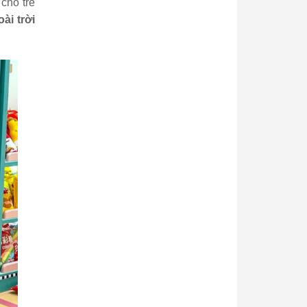
 cho trẻ
ài trời