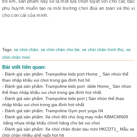
trẻ em, sản phẩm này sẽ là một lựa chọn tuyệt vời cho các bậc
phụ huynh muốn tạo ra môi trường chơi đùa an toàn và thú vị
cho con cái của mình.
Tags:
xe chòi chân,
xe chòi chân cho bé,
xe chòi chân hình thú,
xe
chòi chân mini
Bài viết liên quan:
-
Đánh giá sản phẩm: Trampoline kids port Home _ Sàn nhún thể
thao nhập khẩu vui chơi trong gia đình hot hit
-
Đánh giá sản phẩm: Trampoline kids port slide Home_ Sàn nhún
thể thao nhập khẩu vui chơi trong gia đình hot nhất
-
Đánh giá sản phẩm: Trampoline kids port | Sàn nhún thế thao
nhập khẩu vui chơi trong gia đình hot nhất
-
Đánh giá sản phẩm: Trampoline Gym port yoga 04
-
Đánh giá sản phẩm: Xe chơi đôi chú ông may mắn KBMCMN09
bằng nhựa nhập khẩu chính hãng cho bé vui chơi
-
Đánh giá sản phẩm: Xe chòi chân đoàn tàu mini HKCDT1_ Mẫu xe
chòi chân nhiều ghế ngồi hot hit