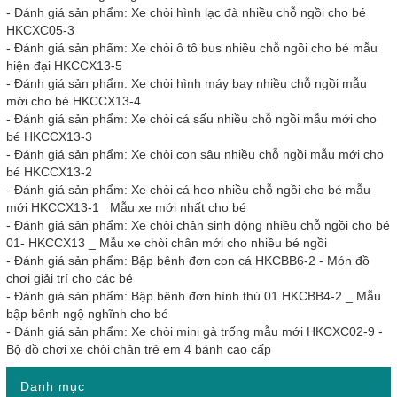
-
Đánh giá sản phẩm: Xe chòi hình lạc đà nhiều chỗ ngồi cho bé
HKCXC05-3
-
Đánh giá sản phẩm: Xe chòi ô tô bus nhiều chỗ ngồi cho bé mẫu
hiện đại HKCCX13-5
-
Đánh giá sản phẩm: Xe chòi hình máy bay nhiều chỗ ngồi mẫu
mới cho bé HKCCX13-4
-
Đánh giá sản phẩm: Xe chòi cá sấu nhiều chỗ ngồi mẫu mới cho
bé HKCCX13-3
-
Đánh giá sản phẩm: Xe chòi con sâu nhiều chỗ ngồi mẫu mới cho
bé HKCCX13-2
-
Đánh giá sản phẩm: Xe chòi cá heo nhiều chỗ ngồi cho bé mẫu
mới HKCCX13-1_ Mẫu xe mới nhất cho bé
-
Đánh giá sản phẩm: Xe chòi chân sinh động nhiều chỗ ngồi cho bé
01- HKCCX13 _ Mẫu xe chòi chân mới cho nhiều bé ngồi
-
Đánh giá sản phẩm: Bập bênh đơn con cá HKCBB6-2 - Món đồ
chơi giải trí cho các bé
-
Đánh giá sản phẩm: Bập bênh đơn hình thú 01 HKCBB4-2 _ Mẫu
bập bênh ngộ nghĩnh cho bé
-
Đánh giá sản phẩm: Xe chòi mini gà trống mẫu mới HKCXC02-9 -
Bộ đồ chơi xe chòi chân trẻ em 4 bánh cao cấp
Danh mục