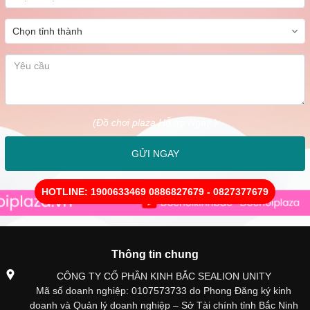
(Đồ chơi plaza Hỗ trợ Ngay )
GỬI NGAY
HOTLINE: 1900633469 0886827679 - 0827377679
Thông tin chung
CÔNG TY CỔ PHẦN KINH BẮC SEALION UNITY
Mã số doanh nghiệp: 0107573733 do Phong Đăng ký kinh
doanh và Quản lý doanh nghiệp – Sở Tài chính tỉnh Bắc Ninh