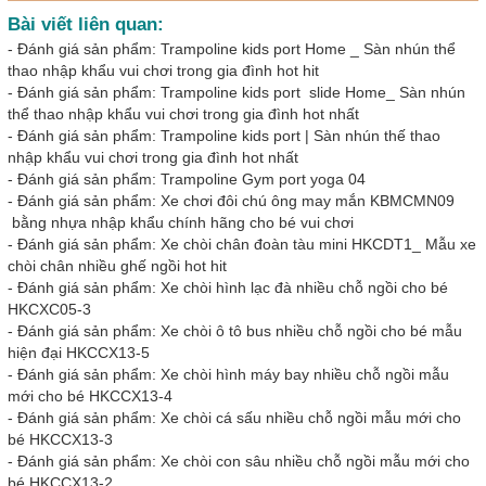
Bài viết liên quan:
-
Đánh giá sản phẩm: Trampoline kids port Home _ Sàn nhún thể
thao nhập khẩu vui chơi trong gia đình hot hit
-
Đánh giá sản phẩm: Trampoline kids port slide Home_ Sàn nhún
thể thao nhập khẩu vui chơi trong gia đình hot nhất
-
Đánh giá sản phẩm: Trampoline kids port | Sàn nhún thế thao
nhập khẩu vui chơi trong gia đình hot nhất
-
Đánh giá sản phẩm: Trampoline Gym port yoga 04
-
Đánh giá sản phẩm: Xe chơi đôi chú ông may mắn KBMCMN09
bằng nhựa nhập khẩu chính hãng cho bé vui chơi
-
Đánh giá sản phẩm: Xe chòi chân đoàn tàu mini HKCDT1_ Mẫu xe
chòi chân nhiều ghế ngồi hot hit
-
Đánh giá sản phẩm: Xe chòi hình lạc đà nhiều chỗ ngồi cho bé
HKCXC05-3
-
Đánh giá sản phẩm: Xe chòi ô tô bus nhiều chỗ ngồi cho bé mẫu
hiện đại HKCCX13-5
-
Đánh giá sản phẩm: Xe chòi hình máy bay nhiều chỗ ngồi mẫu
mới cho bé HKCCX13-4
-
Đánh giá sản phẩm: Xe chòi cá sấu nhiều chỗ ngồi mẫu mới cho
bé HKCCX13-3
-
Đánh giá sản phẩm: Xe chòi con sâu nhiều chỗ ngồi mẫu mới cho
bé HKCCX13-2