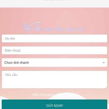
(Đồ chơi plaza Hỗ trợ Ngay )
GỬI NGAY