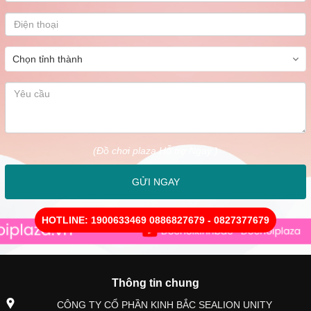
(Đồ chơi plaza Hỗ trợ Ngay )
GỬI NGAY
HOTLINE: 1900633469 0886827679 - 0827377679
Thông tin chung
CÔNG TY CỔ PHẦN KINH BẮC SEALION UNITY