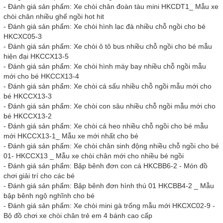
-
Đánh giá sản phẩm: Xe chòi chân đoàn tàu mini HKCDT1_ Mẫu xe
chòi chân nhiều ghế ngồi hot hit
-
Đánh giá sản phẩm: Xe chòi hình lạc đà nhiều chỗ ngồi cho bé
HKCXC05-3
-
Đánh giá sản phẩm: Xe chòi ô tô bus nhiều chỗ ngồi cho bé mẫu
hiện đại HKCCX13-5
-
Đánh giá sản phẩm: Xe chòi hình máy bay nhiều chỗ ngồi mẫu
mới cho bé HKCCX13-4
-
Đánh giá sản phẩm: Xe chòi cá sấu nhiều chỗ ngồi mẫu mới cho
bé HKCCX13-3
-
Đánh giá sản phẩm: Xe chòi con sâu nhiều chỗ ngồi mẫu mới cho
bé HKCCX13-2
-
Đánh giá sản phẩm: Xe chòi cá heo nhiều chỗ ngồi cho bé mẫu
mới HKCCX13-1_ Mẫu xe mới nhất cho bé
-
Đánh giá sản phẩm: Xe chòi chân sinh động nhiều chỗ ngồi cho bé
01- HKCCX13 _ Mẫu xe chòi chân mới cho nhiều bé ngồi
-
Đánh giá sản phẩm: Bập bênh đơn con cá HKCBB6-2 - Món đồ
chơi giải trí cho các bé
-
Đánh giá sản phẩm: Bập bênh đơn hình thú 01 HKCBB4-2 _ Mẫu
bập bênh ngộ nghĩnh cho bé
-
Đánh giá sản phẩm: Xe chòi mini gà trống mẫu mới HKCXC02-9 -
Bộ đồ chơi xe chòi chân trẻ em 4 bánh cao cấp